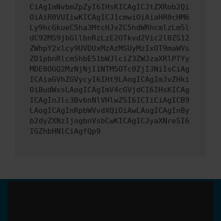
CiAgImNvbmZpZyI6IHsKICAgICJtZXRob2Qi
OiAiR0VUIiwKICAgICJ1cmwiOiAiaHR0cHM6
Ly9hcGkueC5ha3MtcHJvZC5hdWRhcmlzLm5l
dC92MS9jbGllbnRzLzE2OTkvd2Vic2l0ZS12
ZWhpY2xlcy9UVDUxMzAzMSUyMzIxOT9maWVs
ZD1pbnRlcm5hbE51bWJlciZ3ZWJzaXRlPTYy
MDE0OGQ2MzNjNjI1NTM5OTc0ZjI3NiIsCiAg
ICAiaGVhZGVycyI6IHt9LAogICAgImJvZHki
OiBudWxsLAogICAgImV4cGVjdCI6IHsKICAg
ICAgInJlc3BvbnNlVHlwZSI6ICIiCiAgICB9
LAogICAgInRpbWVvdXQiOiAwLAogICAgInBy
b2dyZXNzIjogbnVsbCwKICAgICJyaXNreSI6
IGZhbHNlCiAgfQp9