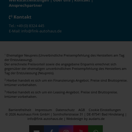
Werkstattleistungen
|
Über uns
|
Kontakt
|
Ansprechpartner
Kontakt
Tel.: +49 (0) 8324 445
E-Mail: info@fink-autohaus.de
Ehemaliger Neupreis (Unverbindliche Preisempfehlung des Herstellers am Tag
1
der Erstzulassung).
Der errechnete Preisvorteil sowie die angegebene Ersparnis errechnet sich
gegenüber der ehemaligen unverbindlichen Preisempfehlung des Herstellers am
Tag der Erstzulassung (Neupreis).
2
Hierbei handelt es sich um ein Finanzierungs-Angebot. Preise sind Bruttopreise.
Irrtümer vorbehalten.
3
Hierbei handelt es sich um ein Leasing-Angebot. Preise sind Bruttopreise.
Irrtümer vorbehalten.
Barrierefreiheit
Impressum
Datenschutz
AGB
Cookie Einstellungen
© 2026 Autohaus Fink GmbH | Sonthoferstrasse 31 | DE-87541 Bad Hindelang |
info@fink-autohaus.de |
Webdesign by audaris.de