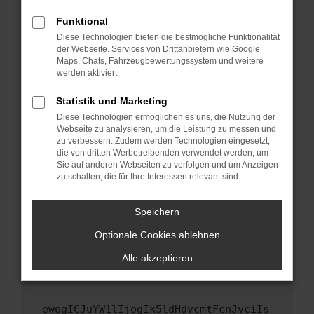
Fenster?
Funktional
Starte dein Gerät neu.
Diese Technologien bieten die bestmögliche Funktionalität
Das kann manchmal helfen, vorübergehende
der Webseite. Services von Drittanbietern wie Google
Maps, Chats, Fahrzeugbewertungssystem und weitere
Probleme zu beheben.
werden aktiviert.
Stelle sicher, dass dein Browser und dein
Betriebssystem auf dem neuesten Stand
Statistik und Marketing
sind.
Diese Technologien ermöglichen es uns, die Nutzung der
Webseite zu analysieren, um die Leistung zu messen und
Veraltete Software birgt nicht nur ein
zu verbessern. Zudem werden Technologien eingesetzt,
Sicherheitsrisiko, sondern kann auch dazu
die von dritten Werbetreibenden verwendet werden, um
führen, dass bestimmte Funktionen nicht mehr
Sie auf anderen Webseiten zu verfolgen und um Anzeigen
unterstützt werden.
zu schalten, die für Ihre Interessen relevant sind.
Wende dich an den Webseitenbetreiber.
Speichern
Wenn du alle oben genannten Schritte versucht
hast, kontaktiere uns bitte. Wir werden
Optionale Cookies ablehnen
versuchen, das Problem zu beheben. Du kannst
Alle akzeptieren
uns diesen Text schicken, um uns bei der
Fehlersuche zu unterstützen:
ewogICJuYW1lIjogIk5ldHdvcmtFcnJvciIs