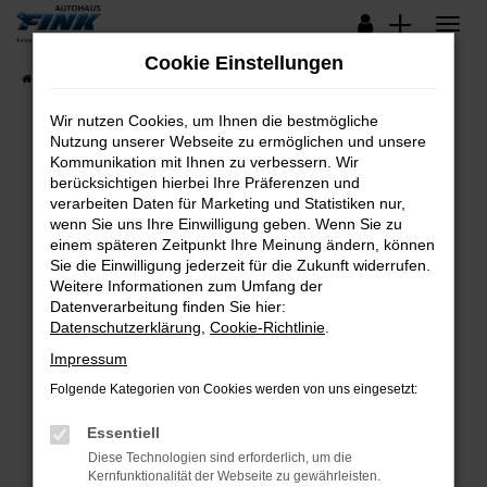
Zum
Hauptinhalt
Cookie Einstellungen
springen
Startseite
Fahrzeugangebote
Lagerfahrzeuge
Wir nutzen Cookies, um Ihnen die bestmögliche
Nutzung unserer Webseite zu ermöglichen und unsere
Kommunikation mit Ihnen zu verbessern. Wir
Fehler: Network Error
berücksichtigen hierbei Ihre Präferenzen und
verarbeiten Daten für Marketing und Statistiken nur,
Beim Laden ist ein Fehler aufgetreten.
wenn Sie uns Ihre Einwilligung geben. Wenn Sie zu
Hier sind ein paar Tipps, die dir helfen können:
einem späteren Zeitpunkt Ihre Meinung ändern, können
Sie die Einwilligung jederzeit für die Zukunft widerrufen.
Überprüfe deine Firewall und deine
Weitere Informationen zum Umfang der
Internetverbindung.
Datenverarbeitung finden Sie hier:
Datenschutzerklärung
,
Cookie-Richtlinie
.
Laden andere Webseiten, zum Beispiel deine
Suchmaschine?
Impressum
Prüfe deine Browsererweiterungen.
Folgende Kategorien von Cookies werden von uns eingesetzt:
Manche Erweiterungen, wie Werbeblocker,
Essentiell
können das Laden bestimmter Seiten
verhindern. Funktioniert die Seite in einem
Diese Technologien sind erforderlich, um die
Kernfunktionalität der Webseite zu gewährleisten.
anderen Browser oder in einem privaten