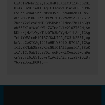
CiAgImNvbmZpZyI6IHsKICAgICJtZXRob2Qi
OiAiR0VUIiwKICAgICJ1cmwiOiAiaHR0cHM6
Ly9hcGkueC5ha3MtcHJvZC5hdWRhcmlzLm5l
dC92MS9jbGllbnRzLzE2OTkvd2Vic2l0ZS12
ZWhpY2xlcy8zMTk3MSUyMzE1Nzc/ZmllbGQ9
aW50ZXJuYWxOdW1iZXImd2Vic2l0ZT02MjAx
NDhkNjMzYzYyNTUzOTk3NGYyNzYiLAogICAg
ImhlYWRlcnMiOiB7fSwKICAgICJib2R5Ijog
bnVsbCwKICAgICJleHBlY3QiOiB7CiAgICAg
ICJyZXNwb25zZVR5cGUiOiAiIgogICAgfSwK
ICAgICJ0aW1lb3V0IjogMCwKICAgICJwcm9n
cmVzcyI6IG51bGwsCiAgICAicmlza3kiOiBm
YWxzZQogIH0KfQ==