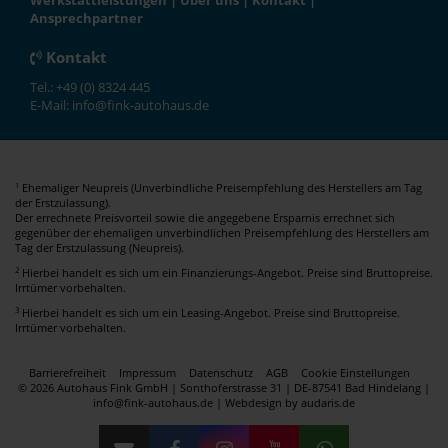
Werkstattleistungen
|
Über uns
|
Kontakt
|
Ansprechpartner
Kontakt
Tel.: +49 (0) 8324 445
E-Mail: info@fink-autohaus.de
Ehemaliger Neupreis (Unverbindliche Preisempfehlung des Herstellers am Tag
1
der Erstzulassung).
Der errechnete Preisvorteil sowie die angegebene Ersparnis errechnet sich
gegenüber der ehemaligen unverbindlichen Preisempfehlung des Herstellers am
Tag der Erstzulassung (Neupreis).
2
Hierbei handelt es sich um ein Finanzierungs-Angebot. Preise sind Bruttopreise.
Irrtümer vorbehalten.
3
Hierbei handelt es sich um ein Leasing-Angebot. Preise sind Bruttopreise.
Irrtümer vorbehalten.
Barrierefreiheit
Impressum
Datenschutz
AGB
Cookie Einstellungen
© 2026 Autohaus Fink GmbH | Sonthoferstrasse 31 | DE-87541 Bad Hindelang |
info@fink-autohaus.de |
Webdesign by audaris.de