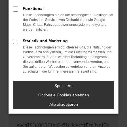
Fenster?
Funktional
Starte dein Gerät neu.
Diese Technologien bieten die bestmögliche Funktionalität
Das kann manchmal helfen, vorübergehende
der Webseite. Services von Drittanbietern wie Google
Maps, Chats, Fahrzeugbewertungssystem und weitere
Probleme zu beheben.
werden aktiviert.
Stelle sicher, dass dein Browser und dein
Betriebssystem auf dem neuesten Stand
Statistik und Marketing
sind.
Diese Technologien ermöglichen es uns, die Nutzung der
Webseite zu analysieren, um die Leistung zu messen und
Veraltete Software birgt nicht nur ein
zu verbessern. Zudem werden Technologien eingesetzt,
Sicherheitsrisiko, sondern kann auch dazu
die von dritten Werbetreibenden verwendet werden, um
führen, dass bestimmte Funktionen nicht mehr
Sie auf anderen Webseiten zu verfolgen und um Anzeigen
unterstützt werden.
zu schalten, die für Ihre Interessen relevant sind.
Wende dich an den Webseitenbetreiber.
Speichern
Wenn du alle oben genannten Schritte versucht
hast, kontaktiere uns bitte. Wir werden
Optionale Cookies ablehnen
versuchen, das Problem zu beheben. Du kannst
Alle akzeptieren
uns diesen Text schicken, um uns bei der
Fehlersuche zu unterstützen:
ewogICJuYW1lIjogIk5ldHdvcmtFcnJvciIs