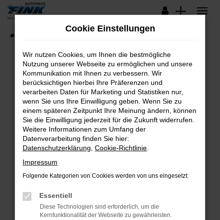
Zum
Hauptinhalt
Cookie Einstellungen
springen
Startseite
Fahrzeugangebote
Lagerfahrzeuge
Wir nutzen Cookies, um Ihnen die bestmögliche
Nutzung unserer Webseite zu ermöglichen und unsere
Kommunikation mit Ihnen zu verbessern. Wir
Fehler: Network Error
berücksichtigen hierbei Ihre Präferenzen und
verarbeiten Daten für Marketing und Statistiken nur,
Beim Laden ist ein Fehler aufgetreten.
wenn Sie uns Ihre Einwilligung geben. Wenn Sie zu
Hier sind ein paar Tipps, die dir helfen können:
einem späteren Zeitpunkt Ihre Meinung ändern, können
Sie die Einwilligung jederzeit für die Zukunft widerrufen.
Überprüfe deine Firewall und deine
Weitere Informationen zum Umfang der
Internetverbindung.
Datenverarbeitung finden Sie hier:
Datenschutzerklärung
,
Cookie-Richtlinie
.
Laden andere Webseiten, zum Beispiel deine
Suchmaschine?
Impressum
Prüfe deine Browsererweiterungen.
Folgende Kategorien von Cookies werden von uns eingesetzt:
Manche Erweiterungen, wie Werbeblocker,
Essentiell
können das Laden bestimmter Seiten
verhindern. Funktioniert die Seite in einem
Diese Technologien sind erforderlich, um die
Kernfunktionalität der Webseite zu gewährleisten.
anderen Browser oder in einem privaten