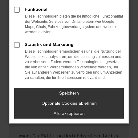
Fenster?
Funktional
Starte dein Gerät neu.
Diese Technologien bieten die bestmögliche Funktionalität
Das kann manchmal helfen, vorübergehende
der Webseite. Services von Drittanbietern wie Google
Maps, Chats, Fahrzeugbewertungssystem und weitere
Probleme zu beheben.
werden aktiviert.
Stelle sicher, dass dein Browser und dein
Betriebssystem auf dem neuesten Stand
Statistik und Marketing
sind.
Diese Technologien ermöglichen es uns, die Nutzung der
Webseite zu analysieren, um die Leistung zu messen und
Veraltete Software birgt nicht nur ein
zu verbessern. Zudem werden Technologien eingesetzt,
Sicherheitsrisiko, sondern kann auch dazu
die von dritten Werbetreibenden verwendet werden, um
führen, dass bestimmte Funktionen nicht mehr
Sie auf anderen Webseiten zu verfolgen und um Anzeigen
unterstützt werden.
zu schalten, die für Ihre Interessen relevant sind.
Wende dich an den Webseitenbetreiber.
Speichern
Wenn du alle oben genannten Schritte versucht
hast, kontaktiere uns bitte. Wir werden
Optionale Cookies ablehnen
versuchen, das Problem zu beheben. Du kannst
Alle akzeptieren
uns diesen Text schicken, um uns bei der
Fehlersuche zu unterstützen:
ewogICJuYW1lIjogIk5ldHdvcmtFcnJvciIs