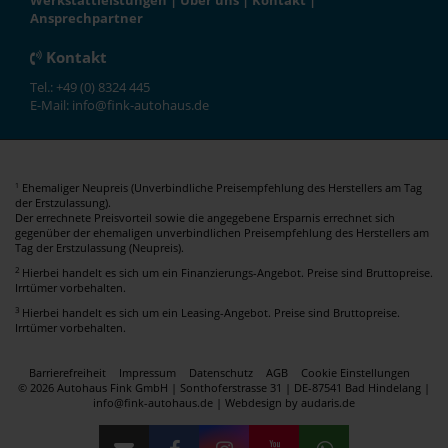
Werkstattleistungen
|
Über uns
|
Kontakt
|
Ansprechpartner
Kontakt
Tel.: +49 (0) 8324 445
E-Mail: info@fink-autohaus.de
Ehemaliger Neupreis (Unverbindliche Preisempfehlung des Herstellers am Tag
1
der Erstzulassung).
Der errechnete Preisvorteil sowie die angegebene Ersparnis errechnet sich
gegenüber der ehemaligen unverbindlichen Preisempfehlung des Herstellers am
Tag der Erstzulassung (Neupreis).
2
Hierbei handelt es sich um ein Finanzierungs-Angebot. Preise sind Bruttopreise.
Irrtümer vorbehalten.
3
Hierbei handelt es sich um ein Leasing-Angebot. Preise sind Bruttopreise.
Irrtümer vorbehalten.
Barrierefreiheit
Impressum
Datenschutz
AGB
Cookie Einstellungen
© 2026 Autohaus Fink GmbH | Sonthoferstrasse 31 | DE-87541 Bad Hindelang |
info@fink-autohaus.de |
Webdesign by audaris.de