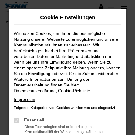
Zum
Hauptinhalt
Cookie Einstellungen
springen
Startseite
Fahrzeugangebote
Lagerfahrzeuge
Wir nutzen Cookies, um Ihnen die bestmögliche
Nutzung unserer Webseite zu ermöglichen und unsere
Kommunikation mit Ihnen zu verbessern. Wir
Fehler: Network Error
berücksichtigen hierbei Ihre Präferenzen und
verarbeiten Daten für Marketing und Statistiken nur,
Beim Laden ist ein Fehler aufgetreten.
wenn Sie uns Ihre Einwilligung geben. Wenn Sie zu
Hier sind ein paar Tipps, die dir helfen können:
einem späteren Zeitpunkt Ihre Meinung ändern, können
Sie die Einwilligung jederzeit für die Zukunft widerrufen.
Überprüfe deine Firewall und deine
Weitere Informationen zum Umfang der
Internetverbindung.
Datenverarbeitung finden Sie hier:
Datenschutzerklärung
,
Cookie-Richtlinie
.
Laden andere Webseiten, zum Beispiel deine
Suchmaschine?
Impressum
Prüfe deine Browsererweiterungen.
Folgende Kategorien von Cookies werden von uns eingesetzt:
Manche Erweiterungen, wie Werbeblocker,
Essentiell
können das Laden bestimmter Seiten
verhindern. Funktioniert die Seite in einem
Diese Technologien sind erforderlich, um die
Kernfunktionalität der Webseite zu gewährleisten.
anderen Browser oder in einem privaten