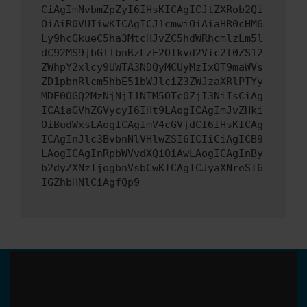
CiAgImNvbmZpZyI6IHsKICAgICJtZXRob2Qi
OiAiR0VUIiwKICAgICJ1cmwiOiAiaHR0cHM6
Ly9hcGkueC5ha3MtcHJvZC5hdWRhcmlzLm5l
dC92MS9jbGllbnRzLzE2OTkvd2Vic2l0ZS12
ZWhpY2xlcy9UWTA3NDQyMCUyMzIxOT9maWVs
ZD1pbnRlcm5hbE51bWJlciZ3ZWJzaXRlPTYy
MDE0OGQ2MzNjNjI1NTM5OTc0ZjI3NiIsCiAg
ICAiaGVhZGVycyI6IHt9LAogICAgImJvZHki
OiBudWxsLAogICAgImV4cGVjdCI6IHsKICAg
ICAgInJlc3BvbnNlVHlwZSI6ICIiCiAgICB9
LAogICAgInRpbWVvdXQiOiAwLAogICAgInBy
b2dyZXNzIjogbnVsbCwKICAgICJyaXNreSI6
IGZhbHNlCiAgfQp9