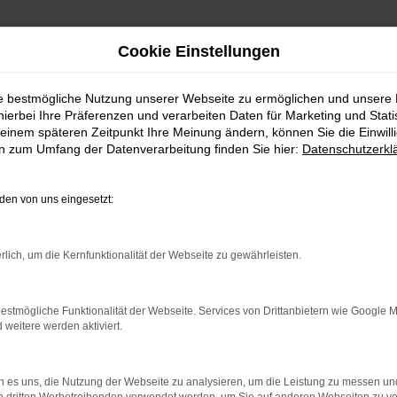
Cookie Einstellungen
ie bestmögliche Nutzung unserer Webseite zu ermöglichen und unsere
hierbei Ihre Präferenzen und verarbeiten Daten für Marketing und Stati
einem späteren Zeitpunkt Ihre Meinung ändern, können Sie die Einwillig
en zum Umfang der Datenverarbeitung finden Sie hier:
Datenschutzerkl
en von uns eingesetzt:
indung.
hine?
rlich, um die Kernfunktionalität der Webseite zu gewährleisten.
aden bestimmter Seiten verhindern. Funktioniert die Seite in e
estmögliche Funktionalität der Webseite. Services von Drittanbietern wie Google 
eitere werden aktiviert.
 zu beheben.
bssystem auf dem neuesten Stand sind.
 es uns, die Nutzung der Webseite zu analysieren, um die Leistung zu messen u
ko, sondern kann auch dazu führen, dass bestimmte Funktionen nic