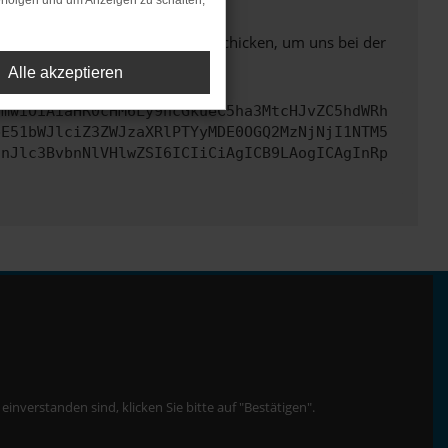
rfolgen und um Anzeigen zu schalten,
ben. Du kannst uns diesen Text schicken, um uns bei der
Alle akzeptieren
cmwiOiAiaHR0cHM6Ly9hcGkueC5ha3MtcHJvZC5hdWRh
bE51bWJlciZ3ZWJzaXRlPTYyMDE0OGQ2MzNjNjI1NTM5
InJlc3BvbnNlVHlwZSI6ICIiCiAgICB9LAogICAgInRp
nverstanden sind, klicken Sie bitte auf "Bestätigen".