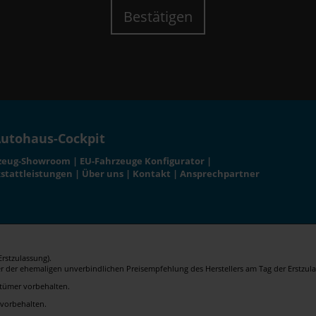
Bestätigen
utohaus-Cockpit
zeug-Showroom
|
EU-Fahrzeuge Konfigurator
|
stattleistungen
|
Über uns
|
Kontakt
|
Ansprechpartner
rstzulassung).
er der ehemaligen unverbindlichen Preisempfehlung des Herstellers am Tag der Erstzula
rrtümer vorbehalten.
 vorbehalten.