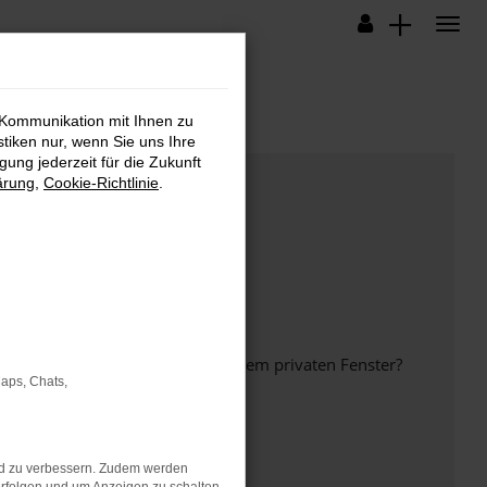
 Kommunikation mit Ihnen zu
stiken nur, wenn Sie uns Ihre
ung jederzeit für die Zukunft
ärung
,
Cookie-Richtlinie
.
inem anderen Browser oder in einem privaten Fenster?
Maps, Chats,
nd zu verbessern. Zudem werden
ht mehr unterstützt werden.