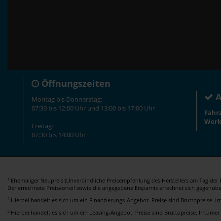
Öffnungszeiten
A
Montag bis Donnerstag:
07:30 bis 12:00 Uhr und 13:00 bis 17:00 Uhr
Fahr
Werk
Freitag:
07:30 bis 14:00 Uhr
Ehemaliger Neupreis (Unverbindliche Preisempfehlung des Herstellers am Tag der E
1
Der errechnete Preisvorteil sowie die angegebene Ersparnis errechnet sich gegenüb
2
Hierbei handelt es sich um ein Finanzierungs-Angebot. Preise sind Bruttopreise. I
3
Hierbei handelt es sich um ein Leasing-Angebot. Preise sind Bruttopreise. Irrtümer