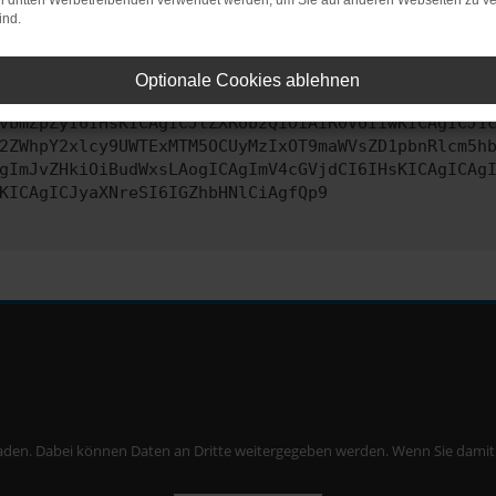
on dritten Werbetreibenden verwendet werden, um Sie auf anderen Webseiten zu ve
ind.
ontaktiere uns bitte. Wir werden versuchen, das Problem zu behe
Optionale Cookies ablehnen
vbmZpZyI6IHsKICAgICJtZXRob2QiOiAiR0VUIiwKICAgICJ1
2ZWhpY2xlcy9UWTExMTM5OCUyMzIxOT9maWVsZD1pbnRlcm5h
gImJvZHkiOiBudWxsLAogICAgImV4cGVjdCI6IHsKICAgICAg
KICAgICJyaXNreSI6IGZhbHNlCiAgfQp9
aden. Dabei können Daten an Dritte weitergegeben werden. Wenn Sie damit ei