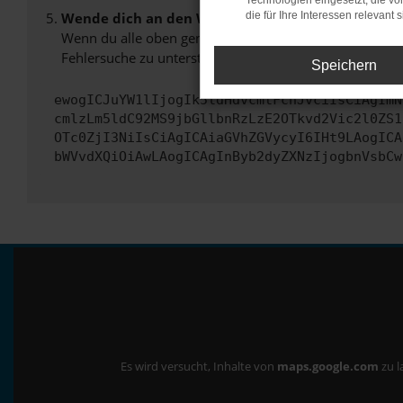
Technologien eingesetzt, die v
Wende dich an den Webseitenbetreiber.
die für Ihre Interessen relevant s
Wenn du alle oben genannten Schritte versucht hast, k
Fehlersuche zu unterstützen:
Speichern
ewogICJuYW1lIjogIk5ldHdvcmtFcnJvciIsCiAgImN
cmlzLm5ldC92MS9jbGllbnRzLzE2OTkvd2Vic2l0ZS1
OTc0ZjI3NiIsCiAgICAiaGVhZGVycyI6IHt9LAogICA
bWVvdXQiOiAwLAogICAgInByb2dyZXNzIjogbnVsbCw
Es wird versucht, Inhalte von
maps.google.com
zu l