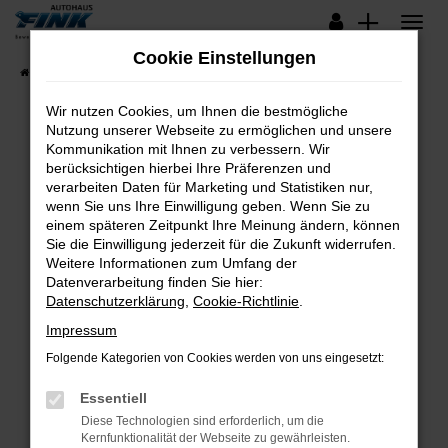
Zum
Hauptinhalt
Cookie Einstellungen
springen
Startseite
Fahrzeugangebote
Lagerfahrzeuge
Wir nutzen Cookies, um Ihnen die bestmögliche
Nutzung unserer Webseite zu ermöglichen und unsere
Kommunikation mit Ihnen zu verbessern. Wir
Fehler: Network Error
berücksichtigen hierbei Ihre Präferenzen und
verarbeiten Daten für Marketing und Statistiken nur,
Beim Laden ist ein Fehler aufgetreten.
wenn Sie uns Ihre Einwilligung geben. Wenn Sie zu
Hier sind ein paar Tipps, die dir helfen können:
einem späteren Zeitpunkt Ihre Meinung ändern, können
Sie die Einwilligung jederzeit für die Zukunft widerrufen.
Überprüfe deine Firewall und deine
Weitere Informationen zum Umfang der
Internetverbindung.
Datenverarbeitung finden Sie hier:
Datenschutzerklärung
,
Cookie-Richtlinie
.
Laden andere Webseiten, zum Beispiel deine
Suchmaschine?
Impressum
Prüfe deine Browsererweiterungen.
Folgende Kategorien von Cookies werden von uns eingesetzt:
Manche Erweiterungen, wie Werbeblocker,
Essentiell
können das Laden bestimmter Seiten
verhindern. Funktioniert die Seite in einem
Diese Technologien sind erforderlich, um die
Kernfunktionalität der Webseite zu gewährleisten.
anderen Browser oder in einem privaten