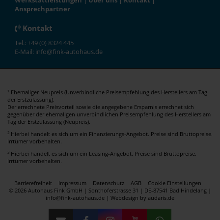
Werkstattleistungen
|
Über uns
|
Kontakt
|
Ansprechpartner
Kontakt
Tel.: +49 (0) 8324 445
E-Mail: info@fink-autohaus.de
Ehemaliger Neupreis (Unverbindliche Preisempfehlung des Herstellers am Tag
1
der Erstzulassung).
Der errechnete Preisvorteil sowie die angegebene Ersparnis errechnet sich
gegenüber der ehemaligen unverbindlichen Preisempfehlung des Herstellers am
Tag der Erstzulassung (Neupreis).
2
Hierbei handelt es sich um ein Finanzierungs-Angebot. Preise sind Bruttopreise.
Irrtümer vorbehalten.
3
Hierbei handelt es sich um ein Leasing-Angebot. Preise sind Bruttopreise.
Irrtümer vorbehalten.
Barrierefreiheit
Impressum
Datenschutz
AGB
Cookie Einstellungen
© 2026 Autohaus Fink GmbH | Sonthoferstrasse 31 | DE-87541 Bad Hindelang |
info@fink-autohaus.de |
Webdesign by audaris.de