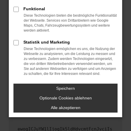
Fenster?
Funktional
Starte dein Gerät neu.
Diese Technologien bieten die bestmögliche Funktionalität
Das kann manchmal helfen, vorübergehende
der Webseite. Services von Drittanbietern wie Google
Maps, Chats, Fahrzeugbewertungssystem und weitere
Probleme zu beheben.
werden aktiviert.
Stelle sicher, dass dein Browser und dein
Betriebssystem auf dem neuesten Stand
Statistik und Marketing
sind.
Diese Technologien ermöglichen es uns, die Nutzung der
Webseite zu analysieren, um die Leistung zu messen und
Veraltete Software birgt nicht nur ein
zu verbessern. Zudem werden Technologien eingesetzt,
Sicherheitsrisiko, sondern kann auch dazu
die von dritten Werbetreibenden verwendet werden, um
führen, dass bestimmte Funktionen nicht mehr
Sie auf anderen Webseiten zu verfolgen und um Anzeigen
unterstützt werden.
zu schalten, die für Ihre Interessen relevant sind.
Wende dich an den Webseitenbetreiber.
Speichern
Wenn du alle oben genannten Schritte versucht
hast, kontaktiere uns bitte. Wir werden
Optionale Cookies ablehnen
versuchen, das Problem zu beheben. Du kannst
Alle akzeptieren
uns diesen Text schicken, um uns bei der
Fehlersuche zu unterstützen:
ewogICJuYW1lIjogIk5ldHdvcmtFcnJvciIs