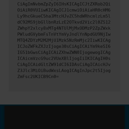
CiAgImNvbmZpZyI6IHsKICAgICJtZXRob2Qi
OiAiR0VUIiwKICAgICJ1cmwiOiAiaHR0cHM6
Ly9hcGkueC5ha3MtcHJvZC5hdWRhcmlzLm5l
dC92MS9jbGllbnRzLzE2OTkvd2Vic2l0ZS12
ZWhpY2xlcy8xMTg4NTUlMjMxODMzP2ZpZWxk
PWludGVybmFsTnVtYmVyJndlYnNpdGU9NjIw
MTQ4ZDYzM2M2MjU1Mzk5NzRmMjc2IiwKICAg
ICJoZWFkZXJzIjoge30sCiAgICAiYm9keSI6
IG51bGwsCiAgICAiZXhwZWN0IjogewogICAg
ICAicmVzcG9uc2VUeXBlIjogIiIKICAgIH0s
CiAgICAidGltZW91dCI6IDAsCiAgICAicHJv
Z3Jlc3MiOiBudWxsLAogICAgInJpc2t5Ijog
ZmFsc2UKICB9Cn0=