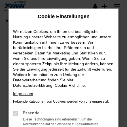
Zum
Hauptinhalt
Cookie Einstellungen
springen
Startseite
Fahrzeugangebote
Lagerfahrzeuge
Wir nutzen Cookies, um Ihnen die bestmögliche
Nutzung unserer Webseite zu ermöglichen und unsere
Kommunikation mit Ihnen zu verbessern. Wir
Fehler: Network Error
berücksichtigen hierbei Ihre Präferenzen und
verarbeiten Daten für Marketing und Statistiken nur,
Beim Laden ist ein Fehler aufgetreten.
wenn Sie uns Ihre Einwilligung geben. Wenn Sie zu
Hier sind ein paar Tipps, die dir helfen können:
einem späteren Zeitpunkt Ihre Meinung ändern, können
Sie die Einwilligung jederzeit für die Zukunft widerrufen.
Überprüfe deine Firewall und deine
Weitere Informationen zum Umfang der
Internetverbindung.
Datenverarbeitung finden Sie hier:
Datenschutzerklärung
,
Cookie-Richtlinie
.
Laden andere Webseiten, zum Beispiel deine
Suchmaschine?
Impressum
Prüfe deine Browsererweiterungen.
Folgende Kategorien von Cookies werden von uns eingesetzt:
Manche Erweiterungen, wie Werbeblocker,
Essentiell
können das Laden bestimmter Seiten
verhindern. Funktioniert die Seite in einem
Diese Technologien sind erforderlich, um die
Kernfunktionalität der Webseite zu gewährleisten.
anderen Browser oder in einem privaten