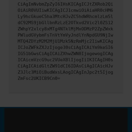
CiAgImNvbmZpZyI6IHsKICAgICJtZXRob2Qi
OiAiR0VUIiwKICAgICJ1cmwiOiAiaHR0cHM6
Ly9hcGkueC5ha3MtcHJvZC5hdWRhcmlzLm5l
dC92MS9jbGllbnRzLzE2OTkvd2Vic2l0ZS12
ZWhpY2xlcy8xMTg4NTklMjMxODMzP2ZpZWxk
PWludGVybmFsTnVtYmVyJndlYnNpdGU9NjIw
MTQ4ZDYzM2M2MjU1Mzk5NzRmMjc2IiwKICAg
ICJoZWFkZXJzIjoge30sCiAgICAiYm9keSI6
IG51bGwsCiAgICAiZXhwZWN0IjogewogICAg
ICAicmVzcG9uc2VUeXBlIjogIiIKICAgIH0s
CiAgICAidGltZW91dCI6IDAsCiAgICAicHJv
Z3Jlc3MiOiBudWxsLAogICAgInJpc2t5Ijog
ZmFsc2UKICB9Cn0=