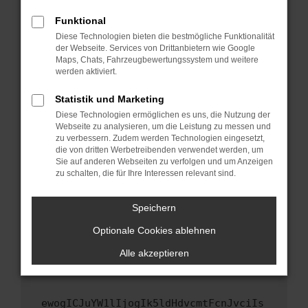
Fenster?
Funktional
Starte dein Gerät neu.
Diese Technologien bieten die bestmögliche Funktionalität
Das kann manchmal helfen, vorübergehende
der Webseite. Services von Drittanbietern wie Google
Maps, Chats, Fahrzeugbewertungssystem und weitere
Probleme zu beheben.
werden aktiviert.
Stelle sicher, dass dein Browser und dein
Betriebssystem auf dem neuesten Stand
Statistik und Marketing
sind.
Diese Technologien ermöglichen es uns, die Nutzung der
Webseite zu analysieren, um die Leistung zu messen und
Veraltete Software birgt nicht nur ein
zu verbessern. Zudem werden Technologien eingesetzt,
Sicherheitsrisiko, sondern kann auch dazu
die von dritten Werbetreibenden verwendet werden, um
führen, dass bestimmte Funktionen nicht mehr
Sie auf anderen Webseiten zu verfolgen und um Anzeigen
unterstützt werden.
zu schalten, die für Ihre Interessen relevant sind.
Wende dich an den Webseitenbetreiber.
Speichern
Wenn du alle oben genannten Schritte versucht
hast, kontaktiere uns bitte. Wir werden
Optionale Cookies ablehnen
versuchen, das Problem zu beheben. Du kannst
Alle akzeptieren
uns diesen Text schicken, um uns bei der
Fehlersuche zu unterstützen:
ewogICJuYW1lIjogIk5ldHdvcmtFcnJvciIs