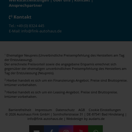
Werkstattleistungen
|
Über uns
|
Kontakt
|
Ansprechpartner
Kontakt
Tel.: +49 (0) 8324 445
E-Mail: info@fink-autohaus.de
Ehemaliger Neupreis (Unverbindliche Preisempfehlung des Herstellers am Tag
1
der Erstzulassung).
Der errechnete Preisvorteil sowie die angegebene Ersparnis errechnet sich
gegenüber der ehemaligen unverbindlichen Preisempfehlung des Herstellers am
Tag der Erstzulassung (Neupreis).
2
Hierbei handelt es sich um ein Finanzierungs-Angebot. Preise sind Bruttopreise.
Irrtümer vorbehalten.
3
Hierbei handelt es sich um ein Leasing-Angebot. Preise sind Bruttopreise.
Irrtümer vorbehalten.
Barrierefreiheit
Impressum
Datenschutz
AGB
Cookie Einstellungen
© 2026 Autohaus Fink GmbH | Sonthoferstrasse 31 | DE-87541 Bad Hindelang |
info@fink-autohaus.de |
Webdesign by audaris.de