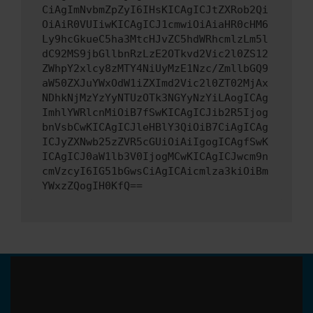
CiAgImNvbmZpZyI6IHsKICAgICJtZXRob2Qi
OiAiR0VUIiwKICAgICJ1cmwiOiAiaHR0cHM6
Ly9hcGkueC5ha3MtcHJvZC5hdWRhcmlzLm5l
dC92MS9jbGllbnRzLzE2OTkvd2Vic2l0ZS12
ZWhpY2xlcy8zMTY4NiUyMzE1Nzc/ZmllbGQ9
aW50ZXJuYWxOdW1iZXImd2Vic2l0ZT02MjAx
NDhkNjMzYzYyNTUzOTk3NGYyNzYiLAogICAg
ImhlYWRlcnMiOiB7fSwKICAgICJib2R5Ijog
bnVsbCwKICAgICJleHBlY3QiOiB7CiAgICAg
ICJyZXNwb25zZVR5cGUiOiAiIgogICAgfSwK
ICAgICJ0aW1lb3V0IjogMCwKICAgICJwcm9n
cmVzcyI6IG51bGwsCiAgICAicmlza3kiOiBm
YWxzZQogIH0KfQ==