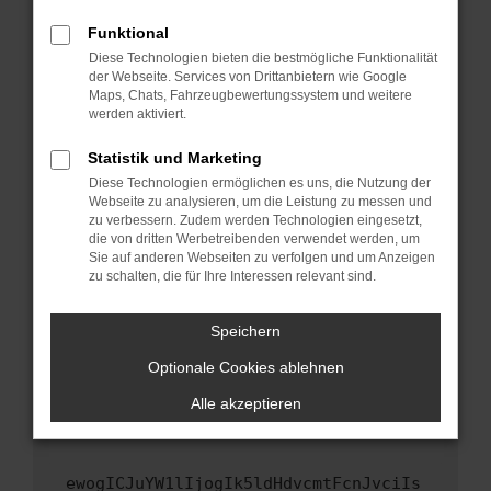
Fenster?
Funktional
Starte dein Gerät neu.
Diese Technologien bieten die bestmögliche Funktionalität
Das kann manchmal helfen, vorübergehende
der Webseite. Services von Drittanbietern wie Google
Maps, Chats, Fahrzeugbewertungssystem und weitere
Probleme zu beheben.
werden aktiviert.
Stelle sicher, dass dein Browser und dein
Betriebssystem auf dem neuesten Stand
Statistik und Marketing
sind.
Diese Technologien ermöglichen es uns, die Nutzung der
Webseite zu analysieren, um die Leistung zu messen und
Veraltete Software birgt nicht nur ein
zu verbessern. Zudem werden Technologien eingesetzt,
Sicherheitsrisiko, sondern kann auch dazu
die von dritten Werbetreibenden verwendet werden, um
führen, dass bestimmte Funktionen nicht mehr
Sie auf anderen Webseiten zu verfolgen und um Anzeigen
unterstützt werden.
zu schalten, die für Ihre Interessen relevant sind.
Wende dich an den Webseitenbetreiber.
Speichern
Wenn du alle oben genannten Schritte versucht
hast, kontaktiere uns bitte. Wir werden
Optionale Cookies ablehnen
versuchen, das Problem zu beheben. Du kannst
Alle akzeptieren
uns diesen Text schicken, um uns bei der
Fehlersuche zu unterstützen:
ewogICJuYW1lIjogIk5ldHdvcmtFcnJvciIs