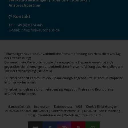
Werkstattleistungen
|
Über uns
|
Kontakt
|
Ansprechpartner
Kontakt
Tel.: +49 (0) 8324 445
E-Mail: info@fink-autohaus.de
Ehemaliger Neupreis (Unverbindliche Preisempfehlung des Herstellers am Tag
1
der Erstzulassung).
Der errechnete Preisvorteil sowie die angegebene Ersparnis errechnet sich
gegenüber der ehemaligen unverbindlichen Preisempfehlung des Herstellers am
Tag der Erstzulassung (Neupreis).
2
Hierbei handelt es sich um ein Finanzierungs-Angebot. Preise sind Bruttopreise.
Irrtümer vorbehalten.
3
Hierbei handelt es sich um ein Leasing-Angebot. Preise sind Bruttopreise.
Irrtümer vorbehalten.
Barrierefreiheit
Impressum
Datenschutz
AGB
Cookie Einstellungen
© 2026 Autohaus Fink GmbH | Sonthoferstrasse 31 | DE-87541 Bad Hindelang |
info@fink-autohaus.de |
Webdesign by audaris.de