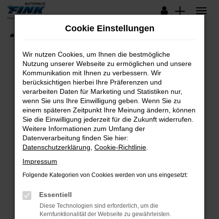
Zum
Hauptinhalt
Cookie Einstellungen
springen
Startseite
Fahrzeugangebote
Lagerfahrzeuge
Wir nutzen Cookies, um Ihnen die bestmögliche
Nutzung unserer Webseite zu ermöglichen und unsere
Kommunikation mit Ihnen zu verbessern. Wir
Fehler: Network Error
berücksichtigen hierbei Ihre Präferenzen und
verarbeiten Daten für Marketing und Statistiken nur,
Beim Laden ist ein Fehler aufgetreten.
wenn Sie uns Ihre Einwilligung geben. Wenn Sie zu
Hier sind ein paar Tipps, die dir helfen können:
einem späteren Zeitpunkt Ihre Meinung ändern, können
Sie die Einwilligung jederzeit für die Zukunft widerrufen.
Überprüfe deine Firewall und deine
Weitere Informationen zum Umfang der
Internetverbindung.
Datenverarbeitung finden Sie hier:
Datenschutzerklärung
,
Cookie-Richtlinie
.
Laden andere Webseiten, zum Beispiel deine
Suchmaschine?
Impressum
Prüfe deine Browsererweiterungen.
Folgende Kategorien von Cookies werden von uns eingesetzt:
Manche Erweiterungen, wie Werbeblocker,
Essentiell
können das Laden bestimmter Seiten
verhindern. Funktioniert die Seite in einem
Diese Technologien sind erforderlich, um die
Kernfunktionalität der Webseite zu gewährleisten.
anderen Browser oder in einem privaten