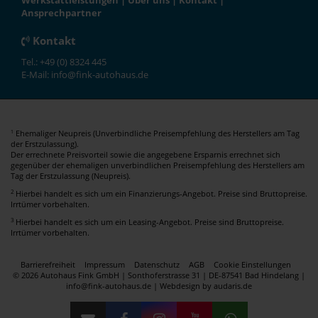
Werkstattleistungen
|
Über uns
|
Kontakt
|
Ansprechpartner
Kontakt
Tel.: +49 (0) 8324 445
E-Mail: info@fink-autohaus.de
Ehemaliger Neupreis (Unverbindliche Preisempfehlung des Herstellers am Tag
1
der Erstzulassung).
Der errechnete Preisvorteil sowie die angegebene Ersparnis errechnet sich
gegenüber der ehemaligen unverbindlichen Preisempfehlung des Herstellers am
Tag der Erstzulassung (Neupreis).
2
Hierbei handelt es sich um ein Finanzierungs-Angebot. Preise sind Bruttopreise.
Irrtümer vorbehalten.
3
Hierbei handelt es sich um ein Leasing-Angebot. Preise sind Bruttopreise.
Irrtümer vorbehalten.
Barrierefreiheit
Impressum
Datenschutz
AGB
Cookie Einstellungen
© 2026 Autohaus Fink GmbH | Sonthoferstrasse 31 | DE-87541 Bad Hindelang |
info@fink-autohaus.de |
Webdesign by audaris.de