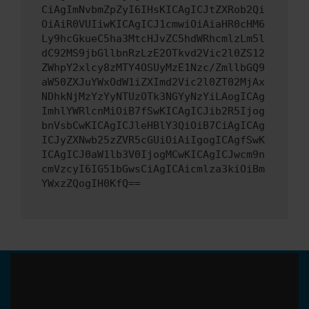
CiAgImNvbmZpZyI6IHsKICAgICJtZXRob2Qi
OiAiR0VUIiwKICAgICJ1cmwiOiAiaHR0cHM6
Ly9hcGkueC5ha3MtcHJvZC5hdWRhcmlzLm5l
dC92MS9jbGllbnRzLzE2OTkvd2Vic2l0ZS12
ZWhpY2xlcy8zMTY4OSUyMzE1Nzc/ZmllbGQ9
aW50ZXJuYWxOdW1iZXImd2Vic2l0ZT02MjAx
NDhkNjMzYzYyNTUzOTk3NGYyNzYiLAogICAg
ImhlYWRlcnMiOiB7fSwKICAgICJib2R5Ijog
bnVsbCwKICAgICJleHBlY3QiOiB7CiAgICAg
ICJyZXNwb25zZVR5cGUiOiAiIgogICAgfSwK
ICAgICJ0aW1lb3V0IjogMCwKICAgICJwcm9n
cmVzcyI6IG51bGwsCiAgICAicmlza3kiOiBm
YWxzZQogIH0KfQ==