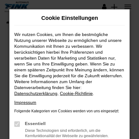
Zum
Hauptinhalt
Cookie Einstellungen
springen
Startseite
Fahrzeugangebote
Lagerfahrzeuge
Wir nutzen Cookies, um Ihnen die bestmögliche
Nutzung unserer Webseite zu ermöglichen und unsere
Kommunikation mit Ihnen zu verbessern. Wir
Fehler: Network Error
berücksichtigen hierbei Ihre Präferenzen und
verarbeiten Daten für Marketing und Statistiken nur,
Beim Laden ist ein Fehler aufgetreten.
wenn Sie uns Ihre Einwilligung geben. Wenn Sie zu
Hier sind ein paar Tipps, die dir helfen können:
einem späteren Zeitpunkt Ihre Meinung ändern, können
Sie die Einwilligung jederzeit für die Zukunft widerrufen.
Überprüfe deine Firewall und deine
Weitere Informationen zum Umfang der
Internetverbindung.
Datenverarbeitung finden Sie hier:
Datenschutzerklärung
,
Cookie-Richtlinie
.
Laden andere Webseiten, zum Beispiel deine
Suchmaschine?
Impressum
Prüfe deine Browsererweiterungen.
Folgende Kategorien von Cookies werden von uns eingesetzt:
Manche Erweiterungen, wie Werbeblocker,
Essentiell
können das Laden bestimmter Seiten
verhindern. Funktioniert die Seite in einem
Diese Technologien sind erforderlich, um die
Kernfunktionalität der Webseite zu gewährleisten.
anderen Browser oder in einem privaten