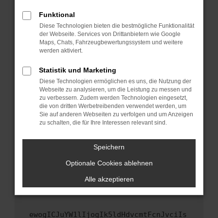
Fenster?
Funktional
Starte dein Gerät neu.
Diese Technologien bieten die bestmögliche Funktionalität
Das kann manchmal helfen, vorübergehende
der Webseite. Services von Drittanbietern wie Google
Maps, Chats, Fahrzeugbewertungssystem und weitere
Probleme zu beheben.
werden aktiviert.
Stelle sicher, dass dein Browser und dein
Betriebssystem auf dem neuesten Stand
Statistik und Marketing
sind.
Diese Technologien ermöglichen es uns, die Nutzung der
Webseite zu analysieren, um die Leistung zu messen und
Veraltete Software birgt nicht nur ein
zu verbessern. Zudem werden Technologien eingesetzt,
Sicherheitsrisiko, sondern kann auch dazu
die von dritten Werbetreibenden verwendet werden, um
führen, dass bestimmte Funktionen nicht mehr
Sie auf anderen Webseiten zu verfolgen und um Anzeigen
unterstützt werden.
zu schalten, die für Ihre Interessen relevant sind.
Wende dich an den Webseitenbetreiber.
Speichern
Wenn du alle oben genannten Schritte versucht
hast, kontaktiere uns bitte. Wir werden
Optionale Cookies ablehnen
versuchen, das Problem zu beheben. Du kannst
Alle akzeptieren
uns diesen Text schicken, um uns bei der
Fehlersuche zu unterstützen:
ewogICJuYW1lIjogIk5ldHdvcmtFcnJvciIs