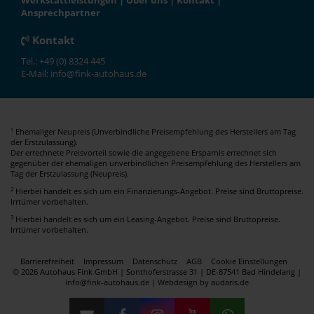
Werkstattleistungen
|
Über uns
|
Kontakt
|
Ansprechpartner
Kontakt
Tel.: +49 (0) 8324 445
E-Mail: info@fink-autohaus.de
Ehemaliger Neupreis (Unverbindliche Preisempfehlung des Herstellers am Tag
1
der Erstzulassung).
Der errechnete Preisvorteil sowie die angegebene Ersparnis errechnet sich
gegenüber der ehemaligen unverbindlichen Preisempfehlung des Herstellers am
Tag der Erstzulassung (Neupreis).
2
Hierbei handelt es sich um ein Finanzierungs-Angebot. Preise sind Bruttopreise.
Irrtümer vorbehalten.
3
Hierbei handelt es sich um ein Leasing-Angebot. Preise sind Bruttopreise.
Irrtümer vorbehalten.
Barrierefreiheit
Impressum
Datenschutz
AGB
Cookie Einstellungen
© 2026 Autohaus Fink GmbH | Sonthoferstrasse 31 | DE-87541 Bad Hindelang |
info@fink-autohaus.de |
Webdesign by audaris.de