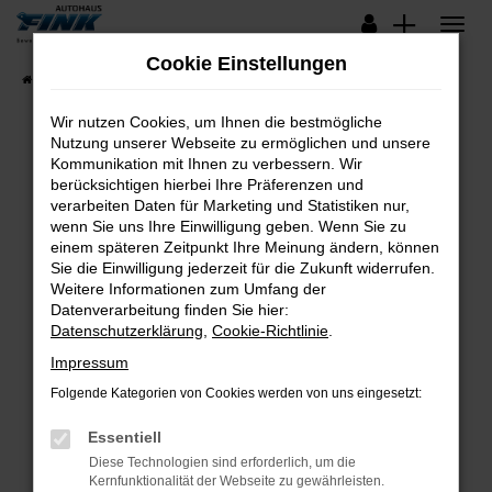
Zum
Hauptinhalt
Cookie Einstellungen
springen
Startseite
Fahrzeugangebote
Lagerfahrzeuge
Wir nutzen Cookies, um Ihnen die bestmögliche
Nutzung unserer Webseite zu ermöglichen und unsere
Kommunikation mit Ihnen zu verbessern. Wir
Fehler: Network Error
berücksichtigen hierbei Ihre Präferenzen und
verarbeiten Daten für Marketing und Statistiken nur,
Beim Laden ist ein Fehler aufgetreten.
wenn Sie uns Ihre Einwilligung geben. Wenn Sie zu
Hier sind ein paar Tipps, die dir helfen können:
einem späteren Zeitpunkt Ihre Meinung ändern, können
Sie die Einwilligung jederzeit für die Zukunft widerrufen.
Überprüfe deine Firewall und deine
Weitere Informationen zum Umfang der
Internetverbindung.
Datenverarbeitung finden Sie hier:
Datenschutzerklärung
,
Cookie-Richtlinie
.
Laden andere Webseiten, zum Beispiel deine
Suchmaschine?
Impressum
Prüfe deine Browsererweiterungen.
Folgende Kategorien von Cookies werden von uns eingesetzt:
Manche Erweiterungen, wie Werbeblocker,
Essentiell
können das Laden bestimmter Seiten
verhindern. Funktioniert die Seite in einem
Diese Technologien sind erforderlich, um die
Kernfunktionalität der Webseite zu gewährleisten.
anderen Browser oder in einem privaten