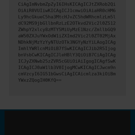
CiAgImNvbmZpZyI6IHsKICAgICJtZXRob2Qi
OiAiR0VUIiwKICAgICJ1cmwiOiAiaHR0cHM6
Ly9hcGkueC5ha3MtcHJvZC5hdWRhcmlzLm5l
dC92MS9jbGllbnRzLzE2OTkvd2Vic2l0ZS12
ZWhpY2xlcy8zMTY5MiUyMzE1Nzc/ZmllbGQ9
aW50ZXJuYWxOdW1iZXImd2Vic2l0ZT02MjAx
NDhkNjMzYzYyNTUzOTk3NGYyNzYiLAogICAg
ImhlYWRlcnMiOiB7fSwKICAgICJib2R5Ijog
bnVsbCwKICAgICJleHBlY3QiOiB7CiAgICAg
ICJyZXNwb25zZVR5cGUiOiAiIgogICAgfSwK
ICAgICJ0aW1lb3V0IjogMCwKICAgICJwcm9n
cmVzcyI6IG51bGwsCiAgICAicmlza3kiOiBm
YWxzZQogIH0KfQ==