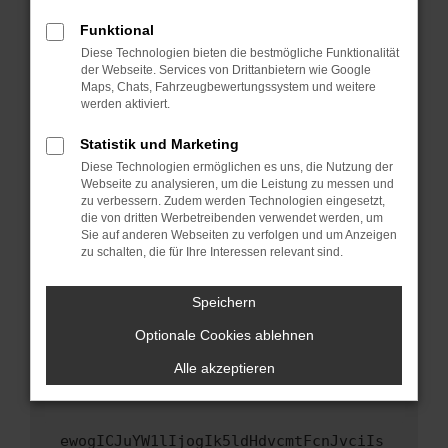
Fenster?
Funktional
Starte dein Gerät neu.
Diese Technologien bieten die bestmögliche Funktionalität
Das kann manchmal helfen, vorübergehende
der Webseite. Services von Drittanbietern wie Google
Maps, Chats, Fahrzeugbewertungssystem und weitere
Probleme zu beheben.
werden aktiviert.
Stelle sicher, dass dein Browser und dein
Betriebssystem auf dem neuesten Stand
Statistik und Marketing
sind.
Diese Technologien ermöglichen es uns, die Nutzung der
Webseite zu analysieren, um die Leistung zu messen und
Veraltete Software birgt nicht nur ein
zu verbessern. Zudem werden Technologien eingesetzt,
Sicherheitsrisiko, sondern kann auch dazu
die von dritten Werbetreibenden verwendet werden, um
führen, dass bestimmte Funktionen nicht mehr
Sie auf anderen Webseiten zu verfolgen und um Anzeigen
unterstützt werden.
zu schalten, die für Ihre Interessen relevant sind.
Wende dich an den Webseitenbetreiber.
Speichern
Wenn du alle oben genannten Schritte versucht
hast, kontaktiere uns bitte. Wir werden
Optionale Cookies ablehnen
versuchen, das Problem zu beheben. Du kannst
Alle akzeptieren
uns diesen Text schicken, um uns bei der
Fehlersuche zu unterstützen:
ewogICJuYW1lIjogIk5ldHdvcmtFcnJvciIs