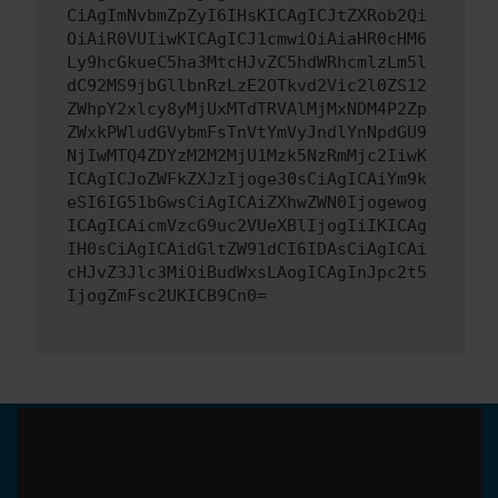
CiAgImNvbmZpZyI6IHsKICAgICJtZXRob2Qi
OiAiR0VUIiwKICAgICJ1cmwiOiAiaHR0cHM6
Ly9hcGkueC5ha3MtcHJvZC5hdWRhcmlzLm5l
dC92MS9jbGllbnRzLzE2OTkvd2Vic2l0ZS12
ZWhpY2xlcy8yMjUxMTdTRVAlMjMxNDM4P2Zp
ZWxkPWludGVybmFsTnVtYmVyJndlYnNpdGU9
NjIwMTQ4ZDYzM2M2MjU1Mzk5NzRmMjc2IiwK
ICAgICJoZWFkZXJzIjoge30sCiAgICAiYm9k
eSI6IG51bGwsCiAgICAiZXhwZWN0Ijogewog
ICAgICAicmVzcG9uc2VUeXBlIjogIiIKICAg
IH0sCiAgICAidGltZW91dCI6IDAsCiAgICAi
cHJvZ3Jlc3MiOiBudWxsLAogICAgInJpc2t5
IjogZmFsc2UKICB9Cn0=