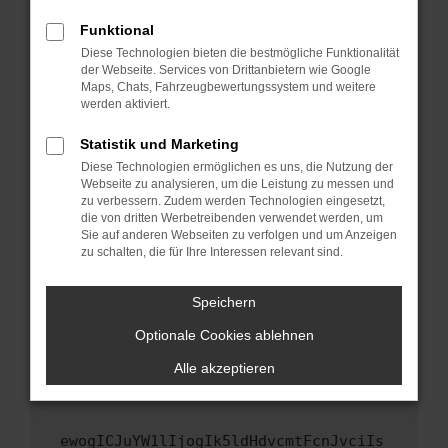
Fenster?
Funktional
Starte dein Gerät neu.
Diese Technologien bieten die bestmögliche Funktionalität
Das kann manchmal helfen, vorübergehende
der Webseite. Services von Drittanbietern wie Google
Maps, Chats, Fahrzeugbewertungssystem und weitere
Probleme zu beheben.
werden aktiviert.
Stelle sicher, dass dein Browser und dein
Betriebssystem auf dem neuesten Stand
Statistik und Marketing
sind.
Diese Technologien ermöglichen es uns, die Nutzung der
Webseite zu analysieren, um die Leistung zu messen und
Veraltete Software birgt nicht nur ein
zu verbessern. Zudem werden Technologien eingesetzt,
Sicherheitsrisiko, sondern kann auch dazu
die von dritten Werbetreibenden verwendet werden, um
führen, dass bestimmte Funktionen nicht mehr
Sie auf anderen Webseiten zu verfolgen und um Anzeigen
unterstützt werden.
zu schalten, die für Ihre Interessen relevant sind.
Wende dich an den Webseitenbetreiber.
Speichern
Wenn du alle oben genannten Schritte versucht
hast, kontaktiere uns bitte. Wir werden
Optionale Cookies ablehnen
versuchen, das Problem zu beheben. Du kannst
Alle akzeptieren
uns diesen Text schicken, um uns bei der
Fehlersuche zu unterstützen:
ewogICJuYW1lIjogIk5ldHdvcmtFcnJvciIs