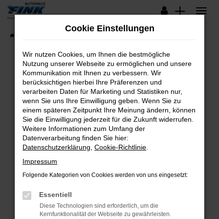
Zum
Hauptinhalt
Cookie Einstellungen
springen
Startseite
Fahrzeugangebote
Lagerfahrzeuge
Wir nutzen Cookies, um Ihnen die bestmögliche
Nutzung unserer Webseite zu ermöglichen und unsere
Kommunikation mit Ihnen zu verbessern. Wir
Fehler: Network Error
berücksichtigen hierbei Ihre Präferenzen und
verarbeiten Daten für Marketing und Statistiken nur,
Beim Laden ist ein Fehler aufgetreten.
wenn Sie uns Ihre Einwilligung geben. Wenn Sie zu
Hier sind ein paar Tipps, die dir helfen können:
einem späteren Zeitpunkt Ihre Meinung ändern, können
Sie die Einwilligung jederzeit für die Zukunft widerrufen.
Überprüfe deine Firewall und deine
Weitere Informationen zum Umfang der
Internetverbindung.
Datenverarbeitung finden Sie hier:
Datenschutzerklärung
,
Cookie-Richtlinie
.
Laden andere Webseiten, zum Beispiel deine
Suchmaschine?
Impressum
Prüfe deine Browsererweiterungen.
Folgende Kategorien von Cookies werden von uns eingesetzt:
Manche Erweiterungen, wie Werbeblocker,
Essentiell
können das Laden bestimmter Seiten
verhindern. Funktioniert die Seite in einem
Diese Technologien sind erforderlich, um die
Kernfunktionalität der Webseite zu gewährleisten.
anderen Browser oder in einem privaten