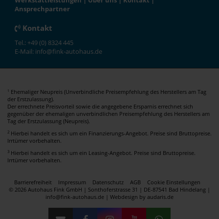
Werkstattleistungen
|
Über uns
|
Kontakt
|
Ansprechpartner
Kontakt
Tel.: +49 (0) 8324 445
E-Mail: info@fink-autohaus.de
Ehemaliger Neupreis (Unverbindliche Preisempfehlung des Herstellers am Tag
1
der Erstzulassung).
Der errechnete Preisvorteil sowie die angegebene Ersparnis errechnet sich
gegenüber der ehemaligen unverbindlichen Preisempfehlung des Herstellers am
Tag der Erstzulassung (Neupreis).
2
Hierbei handelt es sich um ein Finanzierungs-Angebot. Preise sind Bruttopreise.
Irrtümer vorbehalten.
3
Hierbei handelt es sich um ein Leasing-Angebot. Preise sind Bruttopreise.
Irrtümer vorbehalten.
Barrierefreiheit
Impressum
Datenschutz
AGB
Cookie Einstellungen
© 2026 Autohaus Fink GmbH | Sonthoferstrasse 31 | DE-87541 Bad Hindelang |
info@fink-autohaus.de |
Webdesign by audaris.de