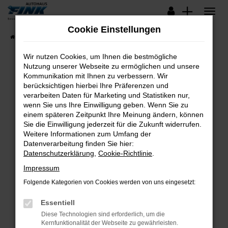
Zum
Hauptinhalt
Cookie Einstellungen
springen
Startseite
Fahrzeugangebote
Lagerfahrzeuge
Wir nutzen Cookies, um Ihnen die bestmögliche
Nutzung unserer Webseite zu ermöglichen und unsere
Kommunikation mit Ihnen zu verbessern. Wir
Fehler: Network Error
berücksichtigen hierbei Ihre Präferenzen und
verarbeiten Daten für Marketing und Statistiken nur,
Beim Laden ist ein Fehler aufgetreten.
wenn Sie uns Ihre Einwilligung geben. Wenn Sie zu
Hier sind ein paar Tipps, die dir helfen können:
einem späteren Zeitpunkt Ihre Meinung ändern, können
Sie die Einwilligung jederzeit für die Zukunft widerrufen.
Überprüfe deine Firewall und deine
Weitere Informationen zum Umfang der
Internetverbindung.
Datenverarbeitung finden Sie hier:
Datenschutzerklärung
,
Cookie-Richtlinie
.
Laden andere Webseiten, zum Beispiel deine
Suchmaschine?
Impressum
Prüfe deine Browsererweiterungen.
Folgende Kategorien von Cookies werden von uns eingesetzt:
Manche Erweiterungen, wie Werbeblocker,
Essentiell
können das Laden bestimmter Seiten
verhindern. Funktioniert die Seite in einem
Diese Technologien sind erforderlich, um die
Kernfunktionalität der Webseite zu gewährleisten.
anderen Browser oder in einem privaten