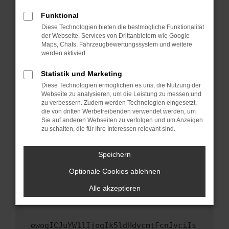
Fenster?
Funktional
Starte dein Gerät neu.
Diese Technologien bieten die bestmögliche Funktionalität
Das kann manchmal helfen, vorübergehende
der Webseite. Services von Drittanbietern wie Google
Maps, Chats, Fahrzeugbewertungssystem und weitere
Probleme zu beheben.
werden aktiviert.
Stelle sicher, dass dein Browser und dein
Betriebssystem auf dem neuesten Stand
Statistik und Marketing
sind.
Diese Technologien ermöglichen es uns, die Nutzung der
Webseite zu analysieren, um die Leistung zu messen und
Veraltete Software birgt nicht nur ein
zu verbessern. Zudem werden Technologien eingesetzt,
Sicherheitsrisiko, sondern kann auch dazu
die von dritten Werbetreibenden verwendet werden, um
führen, dass bestimmte Funktionen nicht mehr
Sie auf anderen Webseiten zu verfolgen und um Anzeigen
unterstützt werden.
zu schalten, die für Ihre Interessen relevant sind.
Wende dich an den Webseitenbetreiber.
Speichern
Wenn du alle oben genannten Schritte versucht
hast, kontaktiere uns bitte. Wir werden
Optionale Cookies ablehnen
versuchen, das Problem zu beheben. Du kannst
Alle akzeptieren
uns diesen Text schicken, um uns bei der
Fehlersuche zu unterstützen:
ewogICJuYW1lIjogIk5ldHdvcmtFcnJvciIs