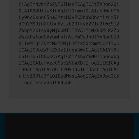
CiAgImNvbmZpZyI6IHsKICAgICJtZXRob2Qi
OiAiR0VUIiwKICAgICJ1cmwiOiAiaHR0cHM6
Ly9hcGkueC5ha3MtcHJvZC5hdWRhcmlzLm5l
dC92MS9jbGllbnRzLzE2OTkvd2Vic2l0ZS12
ZWhpY2xlcy8yMjUxMTlTRVAlMjMxNDM4P2Zp
ZWxkPWludGVybmFsTnVtYmVyJndlYnNpdGU9
NjIwMTQ4ZDYzM2M2MjU1Mzk5NzRmMjc2IiwK
ICAgICJoZWFkZXJzIjoge30sCiAgICAiYm9k
eSI6IG51bGwsCiAgICAiZXhwZWN0Ijogewog
ICAgICAicmVzcG9uc2VUeXBlIjogIiIKICAg
IH0sCiAgICAidGltZW91dCI6IDAsCiAgICAi
cHJvZ3Jlc3MiOiBudWxsLAogICAgInJpc2t5
IjogZmFsc2UKICB9Cn0=