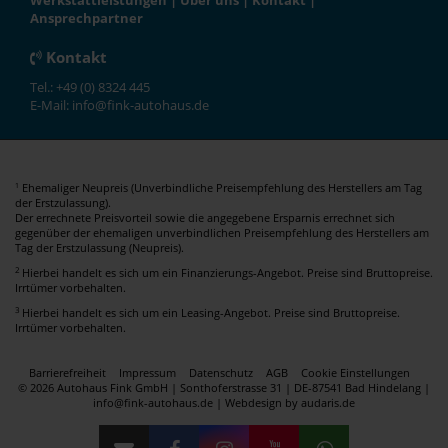
Werkstattleistungen
|
Über uns
|
Kontakt
|
Ansprechpartner
Kontakt
Tel.: +49 (0) 8324 445
E-Mail: info@fink-autohaus.de
Ehemaliger Neupreis (Unverbindliche Preisempfehlung des Herstellers am Tag
1
der Erstzulassung).
Der errechnete Preisvorteil sowie die angegebene Ersparnis errechnet sich
gegenüber der ehemaligen unverbindlichen Preisempfehlung des Herstellers am
Tag der Erstzulassung (Neupreis).
2
Hierbei handelt es sich um ein Finanzierungs-Angebot. Preise sind Bruttopreise.
Irrtümer vorbehalten.
3
Hierbei handelt es sich um ein Leasing-Angebot. Preise sind Bruttopreise.
Irrtümer vorbehalten.
Barrierefreiheit
Impressum
Datenschutz
AGB
Cookie Einstellungen
© 2026 Autohaus Fink GmbH | Sonthoferstrasse 31 | DE-87541 Bad Hindelang |
info@fink-autohaus.de |
Webdesign by audaris.de