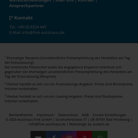
Werkstattleistungen
|
Über uns
|
Kontakt
|
Ansprechpartner
Kontakt
Tel.: +49 (0) 8324 445
E-Mail: info@fink-autohaus.de
Ehemaliger Neupreis (Unverbindliche Preisempfehlung des Herstellers am Tag
1
der Erstzulassung).
Der errechnete Preisvorteil sowie die angegebene Ersparnis errechnet sich
gegenüber der ehemaligen unverbindlichen Preisempfehlung des Herstellers am
Tag der Erstzulassung (Neupreis).
2
Hierbei handelt es sich um ein Finanzierungs-Angebot. Preise sind Bruttopreise.
Irrtümer vorbehalten.
3
Hierbei handelt es sich um ein Leasing-Angebot. Preise sind Bruttopreise.
Irrtümer vorbehalten.
Barrierefreiheit
Impressum
Datenschutz
AGB
Cookie Einstellungen
© 2026 Autohaus Fink GmbH | Sonthoferstrasse 31 | DE-87541 Bad Hindelang |
info@fink-autohaus.de |
Webdesign by audaris.de