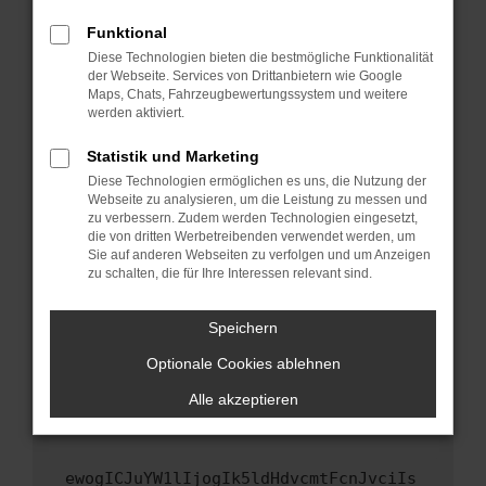
Fenster?
Funktional
Starte dein Gerät neu.
Diese Technologien bieten die bestmögliche Funktionalität
Das kann manchmal helfen, vorübergehende
der Webseite. Services von Drittanbietern wie Google
Maps, Chats, Fahrzeugbewertungssystem und weitere
Probleme zu beheben.
werden aktiviert.
Stelle sicher, dass dein Browser und dein
Betriebssystem auf dem neuesten Stand
Statistik und Marketing
sind.
Diese Technologien ermöglichen es uns, die Nutzung der
Webseite zu analysieren, um die Leistung zu messen und
Veraltete Software birgt nicht nur ein
zu verbessern. Zudem werden Technologien eingesetzt,
Sicherheitsrisiko, sondern kann auch dazu
die von dritten Werbetreibenden verwendet werden, um
führen, dass bestimmte Funktionen nicht mehr
Sie auf anderen Webseiten zu verfolgen und um Anzeigen
unterstützt werden.
zu schalten, die für Ihre Interessen relevant sind.
Wende dich an den Webseitenbetreiber.
Speichern
Wenn du alle oben genannten Schritte versucht
hast, kontaktiere uns bitte. Wir werden
Optionale Cookies ablehnen
versuchen, das Problem zu beheben. Du kannst
Alle akzeptieren
uns diesen Text schicken, um uns bei der
Fehlersuche zu unterstützen:
ewogICJuYW1lIjogIk5ldHdvcmtFcnJvciIs