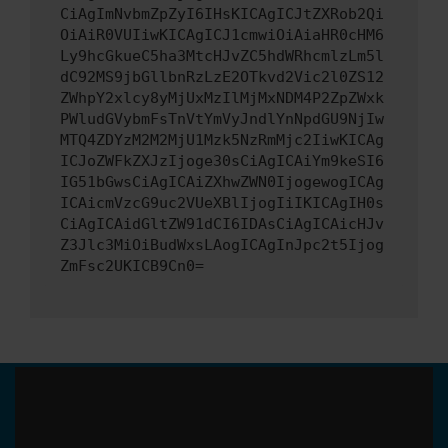
CiAgImNvbmZpZyI6IHsKICAgICJtZXRob2Qi
OiAiR0VUIiwKICAgICJ1cmwiOiAiaHR0cHM6
Ly9hcGkueC5ha3MtcHJvZC5hdWRhcmlzLm5l
dC92MS9jbGllbnRzLzE2OTkvd2Vic2l0ZS12
ZWhpY2xlcy8yMjUxMzIlMjMxNDM4P2ZpZWxk
PWludGVybmFsTnVtYmVyJndlYnNpdGU9NjIw
MTQ4ZDYzM2M2MjU1Mzk5NzRmMjc2IiwKICAg
ICJoZWFkZXJzIjoge30sCiAgICAiYm9keSI6
IG51bGwsCiAgICAiZXhwZWN0IjogewogICAg
ICAicmVzcG9uc2VUeXBlIjogIiIKICAgIH0s
CiAgICAidGltZW91dCI6IDAsCiAgICAicHJv
Z3Jlc3MiOiBudWxsLAogICAgInJpc2t5Ijog
ZmFsc2UKICB9Cn0=