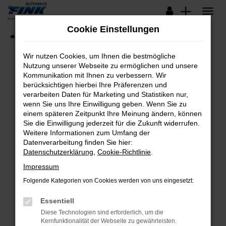
Zum
Hauptinhalt
Cookie Einstellungen
springen
Startseite
Fahrzeugangebote
Lagerfahrzeuge
Wir nutzen Cookies, um Ihnen die bestmögliche
Nutzung unserer Webseite zu ermöglichen und unsere
Kommunikation mit Ihnen zu verbessern. Wir
Fehler: Network Error
berücksichtigen hierbei Ihre Präferenzen und
verarbeiten Daten für Marketing und Statistiken nur,
Beim Laden ist ein Fehler aufgetreten.
wenn Sie uns Ihre Einwilligung geben. Wenn Sie zu
Hier sind ein paar Tipps, die dir helfen können:
einem späteren Zeitpunkt Ihre Meinung ändern, können
Sie die Einwilligung jederzeit für die Zukunft widerrufen.
Überprüfe deine Firewall und deine
Weitere Informationen zum Umfang der
Internetverbindung.
Datenverarbeitung finden Sie hier:
Datenschutzerklärung
,
Cookie-Richtlinie
.
Laden andere Webseiten, zum Beispiel deine
Suchmaschine?
Impressum
Prüfe deine Browsererweiterungen.
Folgende Kategorien von Cookies werden von uns eingesetzt:
Manche Erweiterungen, wie Werbeblocker,
Essentiell
können das Laden bestimmter Seiten
verhindern. Funktioniert die Seite in einem
Diese Technologien sind erforderlich, um die
Kernfunktionalität der Webseite zu gewährleisten.
anderen Browser oder in einem privaten