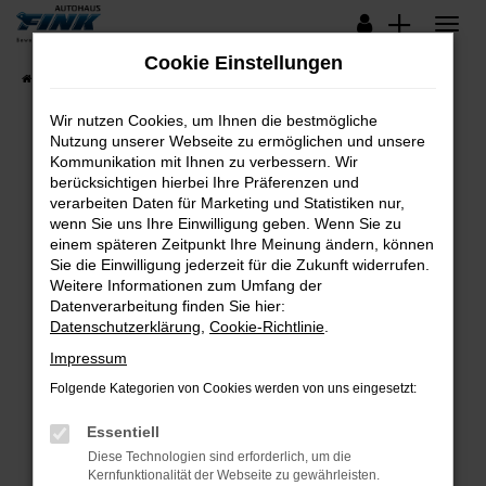
Zum
Hauptinhalt
Cookie Einstellungen
springen
Startseite
Fahrzeugangebote
Lagerfahrzeuge
Wir nutzen Cookies, um Ihnen die bestmögliche
Nutzung unserer Webseite zu ermöglichen und unsere
Kommunikation mit Ihnen zu verbessern. Wir
Fehler: Network Error
berücksichtigen hierbei Ihre Präferenzen und
verarbeiten Daten für Marketing und Statistiken nur,
Beim Laden ist ein Fehler aufgetreten.
wenn Sie uns Ihre Einwilligung geben. Wenn Sie zu
Hier sind ein paar Tipps, die dir helfen können:
einem späteren Zeitpunkt Ihre Meinung ändern, können
Sie die Einwilligung jederzeit für die Zukunft widerrufen.
Überprüfe deine Firewall und deine
Weitere Informationen zum Umfang der
Internetverbindung.
Datenverarbeitung finden Sie hier:
Datenschutzerklärung
,
Cookie-Richtlinie
.
Laden andere Webseiten, zum Beispiel deine
Suchmaschine?
Impressum
Prüfe deine Browsererweiterungen.
Folgende Kategorien von Cookies werden von uns eingesetzt:
Manche Erweiterungen, wie Werbeblocker,
Essentiell
können das Laden bestimmter Seiten
verhindern. Funktioniert die Seite in einem
Diese Technologien sind erforderlich, um die
Kernfunktionalität der Webseite zu gewährleisten.
anderen Browser oder in einem privaten