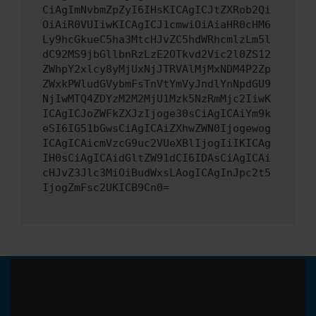
CiAgImNvbmZpZyI6IHsKICAgICJtZXRob2Qi
OiAiR0VUIiwKICAgICJ1cmwiOiAiaHR0cHM6
Ly9hcGkueC5ha3MtcHJvZC5hdWRhcmlzLm5l
dC92MS9jbGllbnRzLzE2OTkvd2Vic2l0ZS12
ZWhpY2xlcy8yMjUxNjJTRVAlMjMxNDM4P2Zp
ZWxkPWludGVybmFsTnVtYmVyJndlYnNpdGU9
NjIwMTQ4ZDYzM2M2MjU1Mzk5NzRmMjc2IiwK
ICAgICJoZWFkZXJzIjoge30sCiAgICAiYm9k
eSI6IG51bGwsCiAgICAiZXhwZWN0Ijogewog
ICAgICAicmVzcG9uc2VUeXBlIjogIiIKICAg
IH0sCiAgICAidGltZW91dCI6IDAsCiAgICAi
cHJvZ3Jlc3MiOiBudWxsLAogICAgInJpc2t5
IjogZmFsc2UKICB9Cn0=