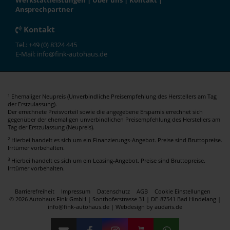
Werkstattleistungen
|
Über uns
|
Kontakt
|
Ansprechpartner
Kontakt
Tel.: +49 (0) 8324 445
E-Mail: info@fink-autohaus.de
Ehemaliger Neupreis (Unverbindliche Preisempfehlung des Herstellers am Tag
1
der Erstzulassung).
Der errechnete Preisvorteil sowie die angegebene Ersparnis errechnet sich
gegenüber der ehemaligen unverbindlichen Preisempfehlung des Herstellers am
Tag der Erstzulassung (Neupreis).
2
Hierbei handelt es sich um ein Finanzierungs-Angebot. Preise sind Bruttopreise.
Irrtümer vorbehalten.
3
Hierbei handelt es sich um ein Leasing-Angebot. Preise sind Bruttopreise.
Irrtümer vorbehalten.
Barrierefreiheit
Impressum
Datenschutz
AGB
Cookie Einstellungen
© 2026 Autohaus Fink GmbH | Sonthoferstrasse 31 | DE-87541 Bad Hindelang |
info@fink-autohaus.de |
Webdesign by audaris.de