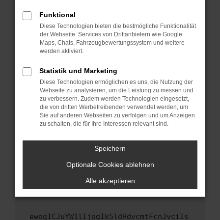
Fenster?
Funktional
Starte dein Gerät neu.
Diese Technologien bieten die bestmögliche Funktionalität
Das kann manchmal helfen, vorübergehende
der Webseite. Services von Drittanbietern wie Google
Maps, Chats, Fahrzeugbewertungssystem und weitere
Probleme zu beheben.
werden aktiviert.
Stelle sicher, dass dein Browser und dein
Betriebssystem auf dem neuesten Stand
Statistik und Marketing
sind.
Diese Technologien ermöglichen es uns, die Nutzung der
Webseite zu analysieren, um die Leistung zu messen und
Veraltete Software birgt nicht nur ein
zu verbessern. Zudem werden Technologien eingesetzt,
Sicherheitsrisiko, sondern kann auch dazu
die von dritten Werbetreibenden verwendet werden, um
führen, dass bestimmte Funktionen nicht mehr
Sie auf anderen Webseiten zu verfolgen und um Anzeigen
unterstützt werden.
zu schalten, die für Ihre Interessen relevant sind.
Wende dich an den Webseitenbetreiber.
Speichern
Wenn du alle oben genannten Schritte versucht
hast, kontaktiere uns bitte. Wir werden
Optionale Cookies ablehnen
versuchen, das Problem zu beheben. Du kannst
Alle akzeptieren
uns diesen Text schicken, um uns bei der
Fehlersuche zu unterstützen:
ewogICJuYW1lIjogIk5ldHdvcmtFcnJvciIs