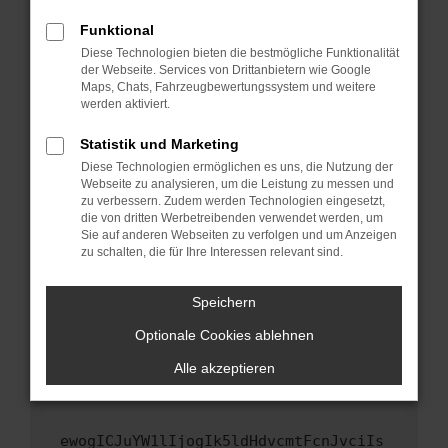
Fenster?
Funktional
Starte dein Gerät neu.
Diese Technologien bieten die bestmögliche Funktionalität
Das kann manchmal helfen, vorübergehende
der Webseite. Services von Drittanbietern wie Google
Maps, Chats, Fahrzeugbewertungssystem und weitere
Probleme zu beheben.
werden aktiviert.
Stelle sicher, dass dein Browser und dein
Betriebssystem auf dem neuesten Stand
Statistik und Marketing
sind.
Diese Technologien ermöglichen es uns, die Nutzung der
Webseite zu analysieren, um die Leistung zu messen und
Veraltete Software birgt nicht nur ein
zu verbessern. Zudem werden Technologien eingesetzt,
Sicherheitsrisiko, sondern kann auch dazu
die von dritten Werbetreibenden verwendet werden, um
führen, dass bestimmte Funktionen nicht mehr
Sie auf anderen Webseiten zu verfolgen und um Anzeigen
unterstützt werden.
zu schalten, die für Ihre Interessen relevant sind.
Wende dich an den Webseitenbetreiber.
Speichern
Wenn du alle oben genannten Schritte versucht
hast, kontaktiere uns bitte. Wir werden
Optionale Cookies ablehnen
versuchen, das Problem zu beheben. Du kannst
Alle akzeptieren
uns diesen Text schicken, um uns bei der
Fehlersuche zu unterstützen:
ewogICJuYW1lIjogIk5ldHdvcmtFcnJvciIs