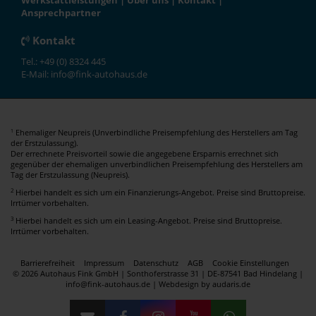
Werkstattleistungen
|
Über uns
|
Kontakt
|
Ansprechpartner
Kontakt
Tel.: +49 (0) 8324 445
E-Mail: info@fink-autohaus.de
Ehemaliger Neupreis (Unverbindliche Preisempfehlung des Herstellers am Tag
1
der Erstzulassung).
Der errechnete Preisvorteil sowie die angegebene Ersparnis errechnet sich
gegenüber der ehemaligen unverbindlichen Preisempfehlung des Herstellers am
Tag der Erstzulassung (Neupreis).
2
Hierbei handelt es sich um ein Finanzierungs-Angebot. Preise sind Bruttopreise.
Irrtümer vorbehalten.
3
Hierbei handelt es sich um ein Leasing-Angebot. Preise sind Bruttopreise.
Irrtümer vorbehalten.
Barrierefreiheit
Impressum
Datenschutz
AGB
Cookie Einstellungen
© 2026 Autohaus Fink GmbH | Sonthoferstrasse 31 | DE-87541 Bad Hindelang |
info@fink-autohaus.de |
Webdesign by audaris.de