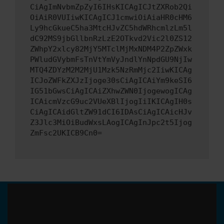
CiAgImNvbmZpZyI6IHsKICAgICJtZXRob2Qi
OiAiR0VUIiwKICAgICJ1cmwiOiAiaHR0cHM6
Ly9hcGkueC5ha3MtcHJvZC5hdWRhcmlzLm5l
dC92MS9jbGllbnRzLzE2OTkvd2Vic2l0ZS12
ZWhpY2xlcy82MjY5MTclMjMxNDM4P2ZpZWxk
PWludGVybmFsTnVtYmVyJndlYnNpdGU9NjIw
MTQ4ZDYzM2M2MjU1Mzk5NzRmMjc2IiwKICAg
ICJoZWFkZXJzIjoge30sCiAgICAiYm9keSI6
IG51bGwsCiAgICAiZXhwZWN0IjogewogICAg
ICAicmVzcG9uc2VUeXBlIjogIiIKICAgIH0s
CiAgICAidGltZW91dCI6IDAsCiAgICAicHJv
Z3Jlc3MiOiBudWxsLAogICAgInJpc2t5Ijog
ZmFsc2UKICB9Cn0=