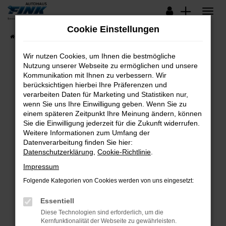
Zum
Hauptinhalt
Cookie Einstellungen
springen
Startseite
Fahrzeugangebote
Lagerfahrzeuge
Wir nutzen Cookies, um Ihnen die bestmögliche
Nutzung unserer Webseite zu ermöglichen und unsere
Kommunikation mit Ihnen zu verbessern. Wir
Fehler: Network Error
berücksichtigen hierbei Ihre Präferenzen und
verarbeiten Daten für Marketing und Statistiken nur,
Beim Laden ist ein Fehler aufgetreten.
wenn Sie uns Ihre Einwilligung geben. Wenn Sie zu
Hier sind ein paar Tipps, die dir helfen können:
einem späteren Zeitpunkt Ihre Meinung ändern, können
Sie die Einwilligung jederzeit für die Zukunft widerrufen.
Überprüfe deine Firewall und deine
Weitere Informationen zum Umfang der
Internetverbindung.
Datenverarbeitung finden Sie hier:
Datenschutzerklärung
,
Cookie-Richtlinie
.
Laden andere Webseiten, zum Beispiel deine
Suchmaschine?
Impressum
Prüfe deine Browsererweiterungen.
Folgende Kategorien von Cookies werden von uns eingesetzt:
Manche Erweiterungen, wie Werbeblocker,
Essentiell
können das Laden bestimmter Seiten
verhindern. Funktioniert die Seite in einem
Diese Technologien sind erforderlich, um die
Kernfunktionalität der Webseite zu gewährleisten.
anderen Browser oder in einem privaten