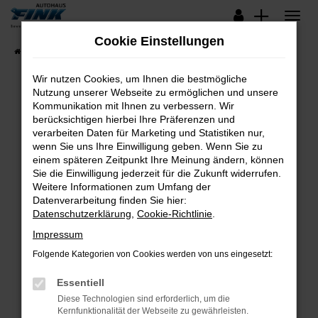
Zum
Hauptinhalt
Cookie Einstellungen
springen
Startseite
Fahrzeugangebote
Lagerfahrzeuge
Wir nutzen Cookies, um Ihnen die bestmögliche
Nutzung unserer Webseite zu ermöglichen und unsere
Kommunikation mit Ihnen zu verbessern. Wir
Fehler: Network Error
berücksichtigen hierbei Ihre Präferenzen und
verarbeiten Daten für Marketing und Statistiken nur,
Beim Laden ist ein Fehler aufgetreten.
wenn Sie uns Ihre Einwilligung geben. Wenn Sie zu
Hier sind ein paar Tipps, die dir helfen können:
einem späteren Zeitpunkt Ihre Meinung ändern, können
Sie die Einwilligung jederzeit für die Zukunft widerrufen.
Überprüfe deine Firewall und deine
Weitere Informationen zum Umfang der
Internetverbindung.
Datenverarbeitung finden Sie hier:
Datenschutzerklärung
,
Cookie-Richtlinie
.
Laden andere Webseiten, zum Beispiel deine
Suchmaschine?
Impressum
Prüfe deine Browsererweiterungen.
Folgende Kategorien von Cookies werden von uns eingesetzt:
Manche Erweiterungen, wie Werbeblocker,
Essentiell
können das Laden bestimmter Seiten
verhindern. Funktioniert die Seite in einem
Diese Technologien sind erforderlich, um die
Kernfunktionalität der Webseite zu gewährleisten.
anderen Browser oder in einem privaten