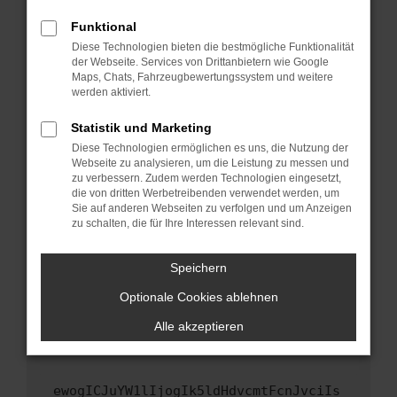
Fenster?
Funktional
Starte dein Gerät neu.
Diese Technologien bieten die bestmögliche Funktionalität
Das kann manchmal helfen, vorübergehende
der Webseite. Services von Drittanbietern wie Google
Maps, Chats, Fahrzeugbewertungssystem und weitere
Probleme zu beheben.
werden aktiviert.
Stelle sicher, dass dein Browser und dein
Betriebssystem auf dem neuesten Stand
Statistik und Marketing
sind.
Diese Technologien ermöglichen es uns, die Nutzung der
Webseite zu analysieren, um die Leistung zu messen und
Veraltete Software birgt nicht nur ein
zu verbessern. Zudem werden Technologien eingesetzt,
Sicherheitsrisiko, sondern kann auch dazu
die von dritten Werbetreibenden verwendet werden, um
führen, dass bestimmte Funktionen nicht mehr
Sie auf anderen Webseiten zu verfolgen und um Anzeigen
unterstützt werden.
zu schalten, die für Ihre Interessen relevant sind.
Wende dich an den Webseitenbetreiber.
Speichern
Wenn du alle oben genannten Schritte versucht
hast, kontaktiere uns bitte. Wir werden
Optionale Cookies ablehnen
versuchen, das Problem zu beheben. Du kannst
Alle akzeptieren
uns diesen Text schicken, um uns bei der
Fehlersuche zu unterstützen:
ewogICJuYW1lIjogIk5ldHdvcmtFcnJvciIs