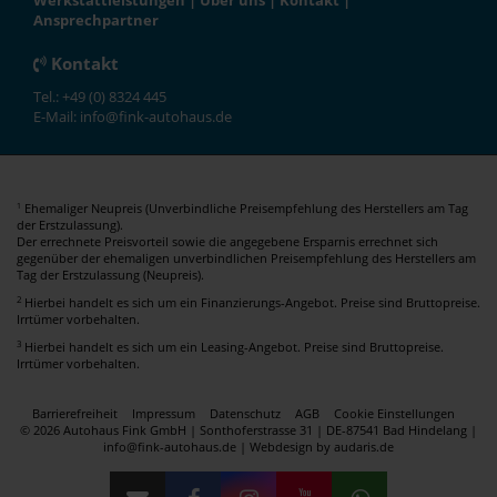
Werkstattleistungen
|
Über uns
|
Kontakt
|
Ansprechpartner
Kontakt
Tel.: +49 (0) 8324 445
E-Mail: info@fink-autohaus.de
Ehemaliger Neupreis (Unverbindliche Preisempfehlung des Herstellers am Tag
1
der Erstzulassung).
Der errechnete Preisvorteil sowie die angegebene Ersparnis errechnet sich
gegenüber der ehemaligen unverbindlichen Preisempfehlung des Herstellers am
Tag der Erstzulassung (Neupreis).
2
Hierbei handelt es sich um ein Finanzierungs-Angebot. Preise sind Bruttopreise.
Irrtümer vorbehalten.
3
Hierbei handelt es sich um ein Leasing-Angebot. Preise sind Bruttopreise.
Irrtümer vorbehalten.
Barrierefreiheit
Impressum
Datenschutz
AGB
Cookie Einstellungen
© 2026 Autohaus Fink GmbH | Sonthoferstrasse 31 | DE-87541 Bad Hindelang |
info@fink-autohaus.de |
Webdesign by audaris.de