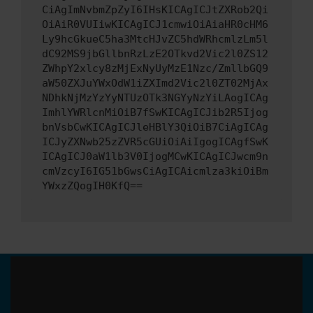
CiAgImNvbmZpZyI6IHsKICAgICJtZXRob2Qi
OiAiR0VUIiwKICAgICJ1cmwiOiAiaHR0cHM6
Ly9hcGkueC5ha3MtcHJvZC5hdWRhcmlzLm5l
dC92MS9jbGllbnRzLzE2OTkvd2Vic2l0ZS12
ZWhpY2xlcy8zMjExNyUyMzE1Nzc/ZmllbGQ9
aW50ZXJuYWxOdW1iZXImd2Vic2l0ZT02MjAx
NDhkNjMzYzYyNTUzOTk3NGYyNzYiLAogICAg
ImhlYWRlcnMiOiB7fSwKICAgICJib2R5Ijog
bnVsbCwKICAgICJleHBlY3QiOiB7CiAgICAg
ICJyZXNwb25zZVR5cGUiOiAiIgogICAgfSwK
ICAgICJ0aW1lb3V0IjogMCwKICAgICJwcm9n
cmVzcyI6IG51bGwsCiAgICAicmlza3kiOiBm
YWxzZQogIH0KfQ==