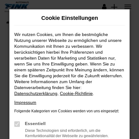
Zum
Hauptinhalt
Cookie Einstellungen
springen
Startseite
Fahrzeugangebote
Lagerfahrzeuge
Wir nutzen Cookies, um Ihnen die bestmögliche
Nutzung unserer Webseite zu ermöglichen und unsere
Kommunikation mit Ihnen zu verbessern. Wir
Fehler: Network Error
berücksichtigen hierbei Ihre Präferenzen und
verarbeiten Daten für Marketing und Statistiken nur,
Beim Laden ist ein Fehler aufgetreten.
wenn Sie uns Ihre Einwilligung geben. Wenn Sie zu
Hier sind ein paar Tipps, die dir helfen können:
einem späteren Zeitpunkt Ihre Meinung ändern, können
Sie die Einwilligung jederzeit für die Zukunft widerrufen.
Überprüfe deine Firewall und deine
Weitere Informationen zum Umfang der
Internetverbindung.
Datenverarbeitung finden Sie hier:
Datenschutzerklärung
,
Cookie-Richtlinie
.
Laden andere Webseiten, zum Beispiel deine
Suchmaschine?
Impressum
Prüfe deine Browsererweiterungen.
Folgende Kategorien von Cookies werden von uns eingesetzt:
Manche Erweiterungen, wie Werbeblocker,
Essentiell
können das Laden bestimmter Seiten
verhindern. Funktioniert die Seite in einem
Diese Technologien sind erforderlich, um die
Kernfunktionalität der Webseite zu gewährleisten.
anderen Browser oder in einem privaten