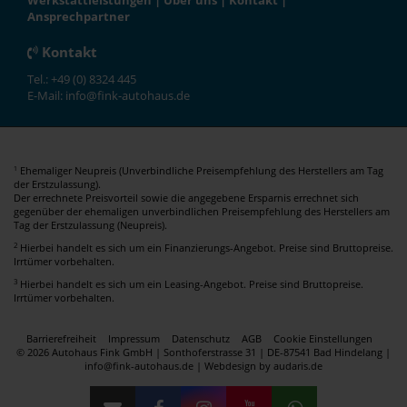
Werkstattleistungen
|
Über uns
|
Kontakt
|
Ansprechpartner
Kontakt
Tel.: +49 (0) 8324 445
E-Mail: info@fink-autohaus.de
Ehemaliger Neupreis (Unverbindliche Preisempfehlung des Herstellers am Tag
1
der Erstzulassung).
Der errechnete Preisvorteil sowie die angegebene Ersparnis errechnet sich
gegenüber der ehemaligen unverbindlichen Preisempfehlung des Herstellers am
Tag der Erstzulassung (Neupreis).
2
Hierbei handelt es sich um ein Finanzierungs-Angebot. Preise sind Bruttopreise.
Irrtümer vorbehalten.
3
Hierbei handelt es sich um ein Leasing-Angebot. Preise sind Bruttopreise.
Irrtümer vorbehalten.
Barrierefreiheit
Impressum
Datenschutz
AGB
Cookie Einstellungen
© 2026 Autohaus Fink GmbH | Sonthoferstrasse 31 | DE-87541 Bad Hindelang |
info@fink-autohaus.de |
Webdesign by audaris.de