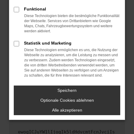
Fenster?
Funktional
Starte dein Gerät neu.
Diese Technologien bieten die bestmögliche Funktionalität
Das kann manchmal helfen, vorübergehende
der Webseite. Services von Drittanbietern wie Google
Maps, Chats, Fahrzeugbewertungssystem und weitere
Probleme zu beheben.
werden aktiviert.
Stelle sicher, dass dein Browser und dein
Betriebssystem auf dem neuesten Stand
Statistik und Marketing
sind.
Diese Technologien ermöglichen es uns, die Nutzung der
Webseite zu analysieren, um die Leistung zu messen und
Veraltete Software birgt nicht nur ein
zu verbessern. Zudem werden Technologien eingesetzt,
Sicherheitsrisiko, sondern kann auch dazu
die von dritten Werbetreibenden verwendet werden, um
führen, dass bestimmte Funktionen nicht mehr
Sie auf anderen Webseiten zu verfolgen und um Anzeigen
unterstützt werden.
zu schalten, die für Ihre Interessen relevant sind.
Wende dich an den Webseitenbetreiber.
Speichern
Wenn du alle oben genannten Schritte versucht
hast, kontaktiere uns bitte. Wir werden
Optionale Cookies ablehnen
versuchen, das Problem zu beheben. Du kannst
Alle akzeptieren
uns diesen Text schicken, um uns bei der
Fehlersuche zu unterstützen:
ewogICJuYW1lIjogIk5ldHdvcmtFcnJvciIs