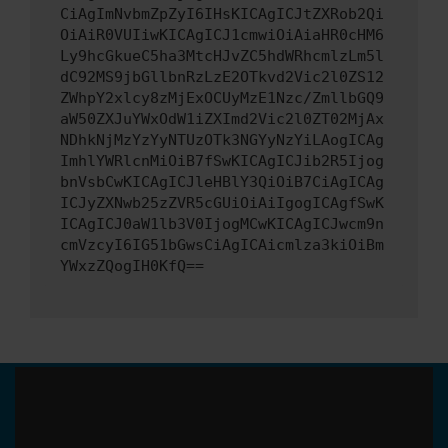
CiAgImNvbmZpZyI6IHsKICAgICJtZXRob2Qi
OiAiR0VUIiwKICAgICJ1cmwiOiAiaHR0cHM6
Ly9hcGkueC5ha3MtcHJvZC5hdWRhcmlzLm5l
dC92MS9jbGllbnRzLzE2OTkvd2Vic2l0ZS12
ZWhpY2xlcy8zMjExOCUyMzE1Nzc/ZmllbGQ9
aW50ZXJuYWxOdW1iZXImd2Vic2l0ZT02MjAx
NDhkNjMzYzYyNTUzOTk3NGYyNzYiLAogICAg
ImhlYWRlcnMiOiB7fSwKICAgICJib2R5Ijog
bnVsbCwKICAgICJleHBlY3QiOiB7CiAgICAg
ICJyZXNwb25zZVR5cGUiOiAiIgogICAgfSwK
ICAgICJ0aW1lb3V0IjogMCwKICAgICJwcm9n
cmVzcyI6IG51bGwsCiAgICAicmlza3kiOiBm
YWxzZQogIH0KfQ==