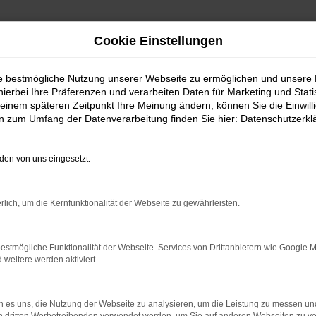
Cookie Einstellungen
ie bestmögliche Nutzung unserer Webseite zu ermöglichen und unsere
hierbei Ihre Präferenzen und verarbeiten Daten für Marketing und Stati
einem späteren Zeitpunkt Ihre Meinung ändern, können Sie die Einwillig
en zum Umfang der Datenverarbeitung finden Sie hier:
Datenschutzerkl
en von uns eingesetzt:
indung.
hine?
rlich, um die Kernfunktionalität der Webseite zu gewährleisten.
aden bestimmter Seiten verhindern. Funktioniert die Seite in e
estmögliche Funktionalität der Webseite. Services von Drittanbietern wie Google 
eitere werden aktiviert.
 zu beheben.
bssystem auf dem neuesten Stand sind.
 es uns, die Nutzung der Webseite zu analysieren, um die Leistung zu messen u
ko, sondern kann auch dazu führen, dass bestimmte Funktionen nic