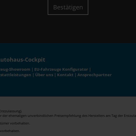
Bestätigen
utohaus-Cockpit
zeug-Showroom
|
EU-Fahrzeuge Konfigurator
|
stattleistungen
|
Über uns
|
Kontakt
|
Ansprechpartner
rstzulassung).
er der ehemaligen unverbindlichen Preisempfehlung des Herstellers am Tag der Erstzula
rrtümer vorbehalten.
 vorbehalten.