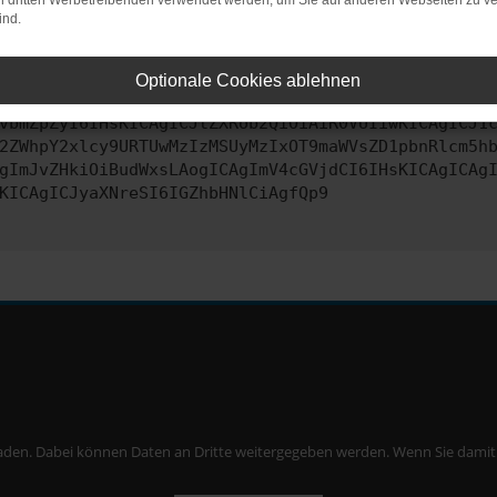
on dritten Werbetreibenden verwendet werden, um Sie auf anderen Webseiten zu ve
ind.
ontaktiere uns bitte. Wir werden versuchen, das Problem zu behe
Optionale Cookies ablehnen
vbmZpZyI6IHsKICAgICJtZXRob2QiOiAiR0VUIiwKICAgICJ1
2ZWhpY2xlcy9URTUwMzIzMSUyMzIxOT9maWVsZD1pbnRlcm5h
gImJvZHkiOiBudWxsLAogICAgImV4cGVjdCI6IHsKICAgICAg
KICAgICJyaXNreSI6IGZhbHNlCiAgfQp9
aden. Dabei können Daten an Dritte weitergegeben werden. Wenn Sie damit ei