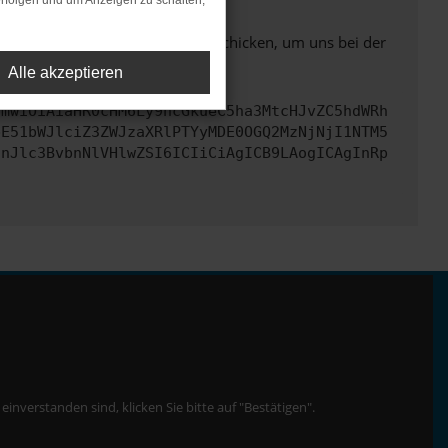
rfolgen und um Anzeigen zu schalten,
ben. Du kannst uns diesen Text schicken, um uns bei der
Alle akzeptieren
cmwiOiAiaHR0cHM6Ly9hcGkueC5ha3MtcHJvZC5hdWRh
bE51bWJlciZ3ZWJzaXRlPTYyMDE0OGQ2MzNjNjI1NTM5
InJlc3BvbnNlVHlwZSI6ICIiCiAgICB9LAogICAgInRp
nverstanden sind, klicken Sie bitte auf "Bestätigen".