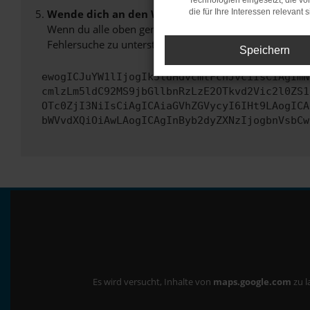
Technologien eingesetzt, die v
Wende dich an den Webseitenbetreiber.
die für Ihre Interessen relevant s
Wenn du alle oben genannten Schritte versucht hast, k
Fehlersuche zu unterstützen:
Speichern
ewogICJuYW1lIjogIk5ldHdvcmtFcnJvciIsCiAgImN
cmlzLm5ldC92MS9jbGllbnRzLzE2OTkvd2Vic2l0ZS1
OTc0ZjI3NiIsCiAgICAiaGVhZGVycyI6IHt9LAogICA
bWVvdXQiOiAwLAogICAgInByb2dyZXNzIjogbnVsbCw
Es wird versucht, Inhalte von
maps.google.com
zu l