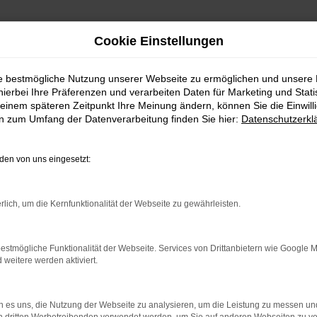
Cookie Einstellungen
ie bestmögliche Nutzung unserer Webseite zu ermöglichen und unsere
hierbei Ihre Präferenzen und verarbeiten Daten für Marketing und Stati
einem späteren Zeitpunkt Ihre Meinung ändern, können Sie die Einwillig
en zum Umfang der Datenverarbeitung finden Sie hier:
Datenschutzerkl
en von uns eingesetzt:
indung.
hine?
rlich, um die Kernfunktionalität der Webseite zu gewährleisten.
aden bestimmter Seiten verhindern. Funktioniert die Seite in e
estmögliche Funktionalität der Webseite. Services von Drittanbietern wie Google 
eitere werden aktiviert.
 zu beheben.
bssystem auf dem neuesten Stand sind.
 es uns, die Nutzung der Webseite zu analysieren, um die Leistung zu messen u
ko, sondern kann auch dazu führen, dass bestimmte Funktionen nic