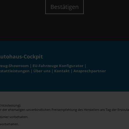
Bestätigen
utohaus-Cockpit
zeug-Showroom
|
EU-Fahrzeuge Konfigurator
|
stattleistungen
|
Über uns
|
Kontakt
|
Ansprechpartner
rstzulassung).
er der ehemaligen unverbindlichen Preisempfehlung des Herstellers am Tag der Erstzula
rrtümer vorbehalten.
 vorbehalten.