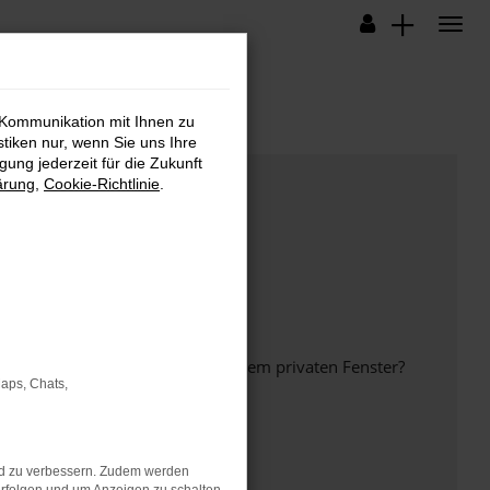
 Kommunikation mit Ihnen zu
stiken nur, wenn Sie uns Ihre
ung jederzeit für die Zukunft
ärung
,
Cookie-Richtlinie
.
inem anderen Browser oder in einem privaten Fenster?
Maps, Chats,
nd zu verbessern. Zudem werden
ht mehr unterstützt werden.