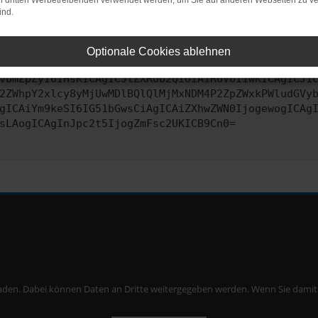
on dritten Werbetreibenden verwendet werden, um Sie auf anderen Webseiten zu ve
ind.
ontaktiere uns bitte. Wir werden versuchen, das Problem zu behe
Optionale Cookies ablehnen
vbmZpZyI6IHsKICAgICJtZXRob2QiOiAiR0VUIiwKICAgICJ1
2ZWhpY2xlcy8yMjUwMDlBQlQlMjMxNDM4P2ZpZWxkPWludGVy
gICAiYm9keSI6IG51bGwsCiAgICAiZXhwZWN0IjogewogICAg
sLAogICAgInJpc2t5IjogZmFsc2UKICB9Cn0=
aden. Dabei können Daten an Dritte weitergegeben werden. Wenn Sie damit ei