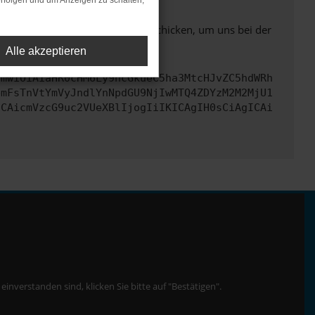
rfolgen und um Anzeigen zu schalten,
ben. Du kannst uns diesen Text schicken, um uns bei der
Alle akzeptieren
cmwiOiAiaHR0cHM6Ly9hcGkueC5ha3MtcHJvZC5hdWRh
bmFsTnVtYmVyJndlYnNpdGU9NjIwMTQ4ZDYzM2M2MjU1
ICAicmVzcG9uc2VUeXBlIjogIiIKICAgIH0sCiAgICAi
nverstanden sind, klicken Sie bitte auf "Bestätigen".