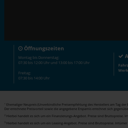
Öffnungszeiten
A
Montag bis Donnerstag:
07:30 bis 12:00 Uhr und 13:00 bis 17:00 Uhr
Fahr
Werk
Freitag:
07:30 bis 14:00 Uhr
Ehemaliger Neupreis (Unverbindliche Preisempfehlung des Herstellers am Tag der E
1
Der errechnete Preisvorteil sowie die angegebene Ersparnis errechnet sich gegenüb
2
Hierbei handelt es sich um ein Finanzierungs-Angebot. Preise sind Bruttopreise. I
3
Hierbei handelt es sich um ein Leasing-Angebot. Preise sind Bruttopreise. Irrtümer