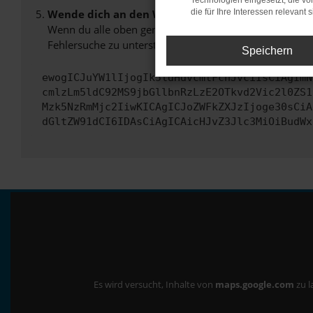
Technologien eingesetzt, die v
Wende dich an den Webseitenbetreiber.
die für Ihre Interessen relevant s
Wenn du alle oben genannten Schritte versucht hast, k
Fehlersuche zu unterstützen:
Speichern
ewogICJuYW1lIjogIk5ldHdvcmtFcnJvciIsCiAgImN
cmlzLm5ldC92MS9jbGllbnRzLzE2OTkvd2Vic2l0ZS1
Mzk5NzRmMjc2IiwKICAgICJoZWFkZXJzIjoge30sCiA
dGltZW91dCI6IDAsCiAgICAicHJvZ3Jlc3MiOiBudWx
Es wird versucht, Inhalte von
maps.google.com
zu l