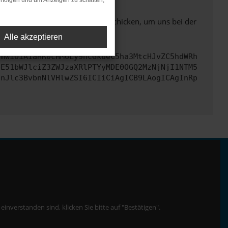
rfolgen und um Anzeigen zu schalten,
ben. Du kannst uns diesen Text schicken, um uns bei der
Alle akzeptieren
cmwiOiAiaHR0cHM6Ly9hcGkueC5ha3MtcHJvZC5hdWRh
bE51bWJlciZ3ZWJzaXRlPTYyMDE0OGQ2MzNjNjI1NTM5
InJlc3BvbnNlVHlwZSI6ICIiCiAgICB9LAogICAgInRp
nverstanden sind, klicken Sie bitte auf "Bestätigen".