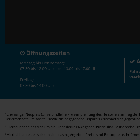
Öffnungszeiten
A
Montag bis Donnerstag:
07:30 bis 12:00 Uhr und 13:00 bis 17:00 Uhr
Fahr
Werk
Freitag:
07:30 bis 14:00 Uhr
Ehemaliger Neupreis (Unverbindliche Preisempfehlung des Herstellers am Tag der E
1
Der errechnete Preisvorteil sowie die angegebene Ersparnis errechnet sich gegenüb
2
Hierbei handelt es sich um ein Finanzierungs-Angebot. Preise sind Bruttopreise. I
3
Hierbei handelt es sich um ein Leasing-Angebot. Preise sind Bruttopreise. Irrtümer