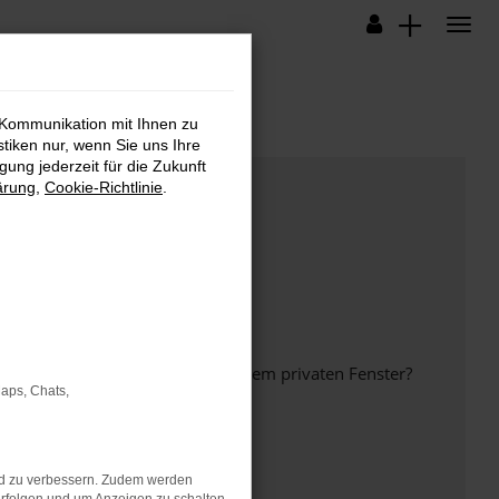
 Kommunikation mit Ihnen zu
stiken nur, wenn Sie uns Ihre
ung jederzeit für die Zukunft
ärung
,
Cookie-Richtlinie
.
inem anderen Browser oder in einem privaten Fenster?
Maps, Chats,
nd zu verbessern. Zudem werden
ht mehr unterstützt werden.