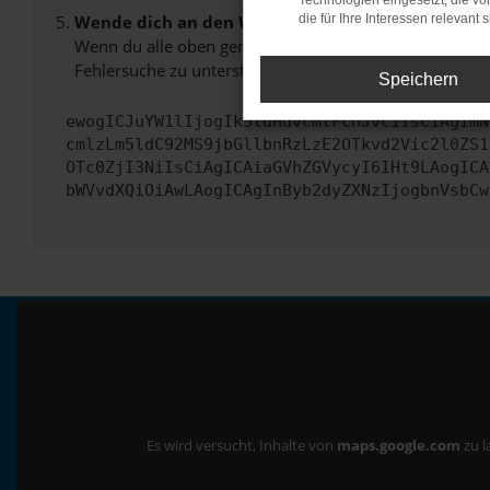
Technologien eingesetzt, die v
Wende dich an den Webseitenbetreiber.
die für Ihre Interessen relevant s
Wenn du alle oben genannten Schritte versucht hast, k
Fehlersuche zu unterstützen:
Speichern
ewogICJuYW1lIjogIk5ldHdvcmtFcnJvciIsCiAgImN
cmlzLm5ldC92MS9jbGllbnRzLzE2OTkvd2Vic2l0ZS1
OTc0ZjI3NiIsCiAgICAiaGVhZGVycyI6IHt9LAogICA
bWVvdXQiOiAwLAogICAgInByb2dyZXNzIjogbnVsbCw
Es wird versucht, Inhalte von
maps.google.com
zu l