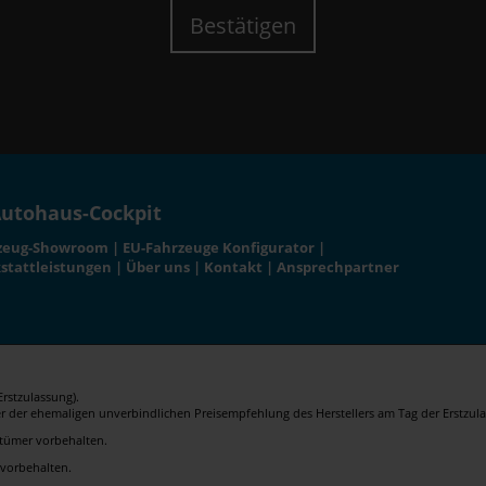
Bestätigen
utohaus-Cockpit
zeug-Showroom
|
EU-Fahrzeuge Konfigurator
|
stattleistungen
|
Über uns
|
Kontakt
|
Ansprechpartner
rstzulassung).
er der ehemaligen unverbindlichen Preisempfehlung des Herstellers am Tag der Erstzula
rrtümer vorbehalten.
 vorbehalten.