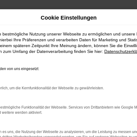
Cookie Einstellungen
ie bestmögliche Nutzung unserer Webseite zu ermöglichen und unsere
hierbei Ihre Präferenzen und verarbeiten Daten für Marketing und Stati
einem späteren Zeitpunkt Ihre Meinung ändern, können Sie die Einwillig
en zum Umfang der Datenverarbeitung finden Sie hier:
Datenschutzerkl
en von uns eingesetzt:
indung.
hine?
rlich, um die Kernfunktionalität der Webseite zu gewährleisten.
aden bestimmter Seiten verhindern. Funktioniert die Seite in e
estmögliche Funktionalität der Webseite. Services von Drittanbietern wie Google 
eitere werden aktiviert.
 zu beheben.
bssystem auf dem neuesten Stand sind.
 es uns, die Nutzung der Webseite zu analysieren, um die Leistung zu messen u
ko, sondern kann auch dazu führen, dass bestimmte Funktionen nic