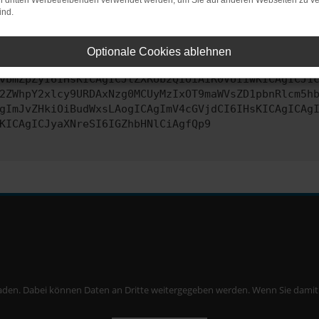
on dritten Werbetreibenden verwendet werden, um Sie auf anderen Webseiten zu ve
ind.
ontaktiere uns bitte. Wir werden versuchen, das Problem zu behe
Optionale Cookies ablehnen
vbmZpZyI6IHsKICAgICJtZXRob2QiOiAiR0VUIiwKICAgICJ1
2ZWhpY2xlcy9URDAxNzg0MCUyMzIxOT9maWVsZD1pbnRlcm5h
gImJvZHkiOiBudWxsLAogICAgImV4cGVjdCI6IHsKICAgICAg
KICAgICJyaXNreSI6IGZhbHNlCiAgfQp9
aden. Dabei können Daten an Dritte weitergegeben werden. Wenn Sie damit ei