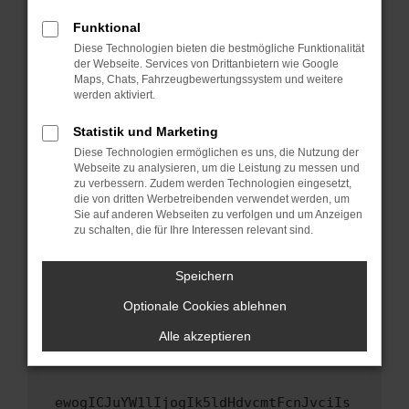
Fenster?
Funktional
Starte dein Gerät neu.
Diese Technologien bieten die bestmögliche Funktionalität
Das kann manchmal helfen, vorübergehende
der Webseite. Services von Drittanbietern wie Google
Maps, Chats, Fahrzeugbewertungssystem und weitere
Probleme zu beheben.
werden aktiviert.
Stelle sicher, dass dein Browser und dein
Betriebssystem auf dem neuesten Stand
Statistik und Marketing
sind.
Diese Technologien ermöglichen es uns, die Nutzung der
Webseite zu analysieren, um die Leistung zu messen und
Veraltete Software birgt nicht nur ein
zu verbessern. Zudem werden Technologien eingesetzt,
Sicherheitsrisiko, sondern kann auch dazu
die von dritten Werbetreibenden verwendet werden, um
führen, dass bestimmte Funktionen nicht mehr
Sie auf anderen Webseiten zu verfolgen und um Anzeigen
unterstützt werden.
zu schalten, die für Ihre Interessen relevant sind.
Wende dich an den Webseitenbetreiber.
Speichern
Wenn du alle oben genannten Schritte versucht
hast, kontaktiere uns bitte. Wir werden
Optionale Cookies ablehnen
versuchen, das Problem zu beheben. Du kannst
Alle akzeptieren
uns diesen Text schicken, um uns bei der
Fehlersuche zu unterstützen:
ewogICJuYW1lIjogIk5ldHdvcmtFcnJvciIs