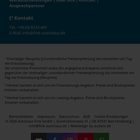
Werkstattleistungen
|
Über uns
|
Kontakt
|
Ansprechpartner
Kontakt
Tel.: +49 (0) 8324 445
E-Mail: info@fink-autohaus.de
Ehemaliger Neupreis (Unverbindliche Preisempfehlung des Herstellers am Tag
1
der Erstzulassung).
Der errechnete Preisvorteil sowie die angegebene Ersparnis errechnet sich
gegenüber der ehemaligen unverbindlichen Preisempfehlung des Herstellers am
Tag der Erstzulassung (Neupreis).
2
Hierbei handelt es sich um ein Finanzierungs-Angebot. Preise sind Bruttopreise.
Irrtümer vorbehalten.
3
Hierbei handelt es sich um ein Leasing-Angebot. Preise sind Bruttopreise.
Irrtümer vorbehalten.
Barrierefreiheit
Impressum
Datenschutz
AGB
Cookie Einstellungen
© 2026 Autohaus Fink GmbH | Sonthoferstrasse 31 | DE-87541 Bad Hindelang |
info@fink-autohaus.de |
Webdesign by audaris.de