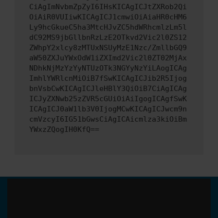
CiAgImNvbmZpZyI6IHsKICAgICJtZXRob2Qi
OiAiR0VUIiwKICAgICJ1cmwiOiAiaHR0cHM6
Ly9hcGkueC5ha3MtcHJvZC5hdWRhcmlzLm5l
dC92MS9jbGllbnRzLzE2OTkvd2Vic2l0ZS12
ZWhpY2xlcy8zMTUxNSUyMzE1Nzc/ZmllbGQ9
aW50ZXJuYWxOdW1iZXImd2Vic2l0ZT02MjAx
NDhkNjMzYzYyNTUzOTk3NGYyNzYiLAogICAg
ImhlYWRlcnMiOiB7fSwKICAgICJib2R5Ijog
bnVsbCwKICAgICJleHBlY3QiOiB7CiAgICAg
ICJyZXNwb25zZVR5cGUiOiAiIgogICAgfSwK
ICAgICJ0aW1lb3V0IjogMCwKICAgICJwcm9n
cmVzcyI6IG51bGwsCiAgICAicmlza3kiOiBm
YWxzZQogIH0KfQ==