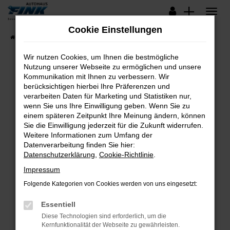
Zum
Hauptinhalt
Cookie Einstellungen
springen
Startseite
Fahrzeugangebote
Lagerfahrzeuge
Wir nutzen Cookies, um Ihnen die bestmögliche
Nutzung unserer Webseite zu ermöglichen und unsere
Kommunikation mit Ihnen zu verbessern. Wir
Fehler: Network Error
berücksichtigen hierbei Ihre Präferenzen und
verarbeiten Daten für Marketing und Statistiken nur,
Beim Laden ist ein Fehler aufgetreten.
wenn Sie uns Ihre Einwilligung geben. Wenn Sie zu
Hier sind ein paar Tipps, die dir helfen können:
einem späteren Zeitpunkt Ihre Meinung ändern, können
Sie die Einwilligung jederzeit für die Zukunft widerrufen.
Überprüfe deine Firewall und deine
Weitere Informationen zum Umfang der
Internetverbindung.
Datenverarbeitung finden Sie hier:
Datenschutzerklärung
,
Cookie-Richtlinie
.
Laden andere Webseiten, zum Beispiel deine
Suchmaschine?
Impressum
Prüfe deine Browsererweiterungen.
Folgende Kategorien von Cookies werden von uns eingesetzt:
Manche Erweiterungen, wie Werbeblocker,
Essentiell
können das Laden bestimmter Seiten
verhindern. Funktioniert die Seite in einem
Diese Technologien sind erforderlich, um die
Kernfunktionalität der Webseite zu gewährleisten.
anderen Browser oder in einem privaten