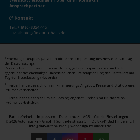
Werkstattleistungen
|
Über uns
|
Kontakt
|
Ansprechpartner
Kontakt
Tel.: +49 (0) 8324 445
E-Mail: info@fink-autohaus.de
Ehemaliger Neupreis (Unverbindliche Preisempfehlung des Herstellers am Tag
1
der Erstzulassung).
Der errechnete Preisvorteil sowie die angegebene Ersparnis errechnet sich
gegenüber der ehemaligen unverbindlichen Preisempfehlung des Herstellers am
Tag der Erstzulassung (Neupreis).
2
Hierbei handelt es sich um ein Finanzierungs-Angebot. Preise sind Bruttopreise.
Irrtümer vorbehalten.
3
Hierbei handelt es sich um ein Leasing-Angebot. Preise sind Bruttopreise.
Irrtümer vorbehalten.
Barrierefreiheit
Impressum
Datenschutz
AGB
Cookie Einstellungen
© 2026 Autohaus Fink GmbH | Sonthoferstrasse 31 | DE-87541 Bad Hindelang |
info@fink-autohaus.de |
Webdesign by audaris.de