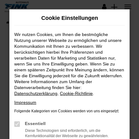
Zum
Hauptinhalt
Cookie Einstellungen
springen
Startseite
Fahrzeugangebote
Lagerfahrzeuge
Wir nutzen Cookies, um Ihnen die bestmögliche
Nutzung unserer Webseite zu ermöglichen und unsere
Kommunikation mit Ihnen zu verbessern. Wir
Fehler: Network Error
berücksichtigen hierbei Ihre Präferenzen und
verarbeiten Daten für Marketing und Statistiken nur,
Beim Laden ist ein Fehler aufgetreten.
wenn Sie uns Ihre Einwilligung geben. Wenn Sie zu
Hier sind ein paar Tipps, die dir helfen können:
einem späteren Zeitpunkt Ihre Meinung ändern, können
Sie die Einwilligung jederzeit für die Zukunft widerrufen.
Überprüfe deine Firewall und deine
Weitere Informationen zum Umfang der
Internetverbindung.
Datenverarbeitung finden Sie hier:
Datenschutzerklärung
,
Cookie-Richtlinie
.
Laden andere Webseiten, zum Beispiel deine
Suchmaschine?
Impressum
Prüfe deine Browsererweiterungen.
Folgende Kategorien von Cookies werden von uns eingesetzt:
Manche Erweiterungen, wie Werbeblocker,
Essentiell
können das Laden bestimmter Seiten
verhindern. Funktioniert die Seite in einem
Diese Technologien sind erforderlich, um die
Kernfunktionalität der Webseite zu gewährleisten.
anderen Browser oder in einem privaten