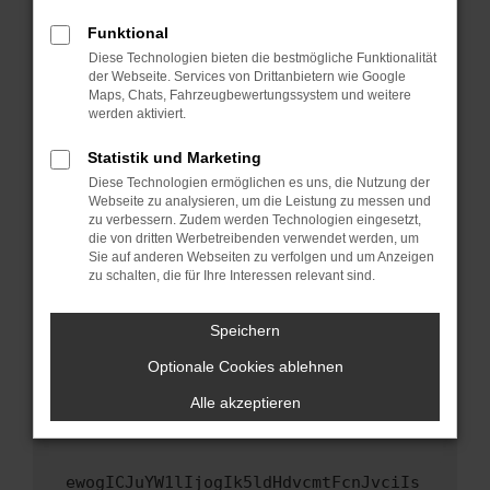
Fenster?
Funktional
Starte dein Gerät neu.
Diese Technologien bieten die bestmögliche Funktionalität
Das kann manchmal helfen, vorübergehende
der Webseite. Services von Drittanbietern wie Google
Maps, Chats, Fahrzeugbewertungssystem und weitere
Probleme zu beheben.
werden aktiviert.
Stelle sicher, dass dein Browser und dein
Betriebssystem auf dem neuesten Stand
Statistik und Marketing
sind.
Diese Technologien ermöglichen es uns, die Nutzung der
Webseite zu analysieren, um die Leistung zu messen und
Veraltete Software birgt nicht nur ein
zu verbessern. Zudem werden Technologien eingesetzt,
Sicherheitsrisiko, sondern kann auch dazu
die von dritten Werbetreibenden verwendet werden, um
führen, dass bestimmte Funktionen nicht mehr
Sie auf anderen Webseiten zu verfolgen und um Anzeigen
unterstützt werden.
zu schalten, die für Ihre Interessen relevant sind.
Wende dich an den Webseitenbetreiber.
Speichern
Wenn du alle oben genannten Schritte versucht
hast, kontaktiere uns bitte. Wir werden
Optionale Cookies ablehnen
versuchen, das Problem zu beheben. Du kannst
Alle akzeptieren
uns diesen Text schicken, um uns bei der
Fehlersuche zu unterstützen:
ewogICJuYW1lIjogIk5ldHdvcmtFcnJvciIs