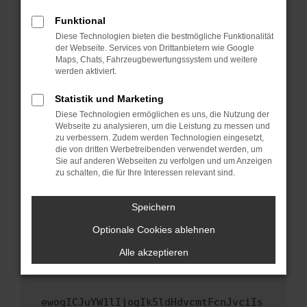
Fenster?
Funktional
Starte dein Gerät neu.
Diese Technologien bieten die bestmögliche Funktionalität
Das kann manchmal helfen, vorübergehende
der Webseite. Services von Drittanbietern wie Google
Maps, Chats, Fahrzeugbewertungssystem und weitere
Probleme zu beheben.
werden aktiviert.
Stelle sicher, dass dein Browser und dein
Betriebssystem auf dem neuesten Stand
Statistik und Marketing
sind.
Diese Technologien ermöglichen es uns, die Nutzung der
Webseite zu analysieren, um die Leistung zu messen und
Veraltete Software birgt nicht nur ein
zu verbessern. Zudem werden Technologien eingesetzt,
Sicherheitsrisiko, sondern kann auch dazu
die von dritten Werbetreibenden verwendet werden, um
führen, dass bestimmte Funktionen nicht mehr
Sie auf anderen Webseiten zu verfolgen und um Anzeigen
unterstützt werden.
zu schalten, die für Ihre Interessen relevant sind.
Wende dich an den Webseitenbetreiber.
Speichern
Wenn du alle oben genannten Schritte versucht
hast, kontaktiere uns bitte. Wir werden
Optionale Cookies ablehnen
versuchen, das Problem zu beheben. Du kannst
Alle akzeptieren
uns diesen Text schicken, um uns bei der
Fehlersuche zu unterstützen:
ewogICJuYW1lIjogIk5ldHdvcmtFcnJvciIs