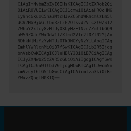
CiAgImNvbmZpZyI6IHsKICAgICJtZXRob2Qi
OiAiR0VUIiwKICAgICJ1cmwiOiAiaHR0cHM6
Ly9hcGkueC5ha3MtcHJvZC5hdWRhcmlzLm5l
dC92MS9jbGllbnRzLzE2OTkvd2Vic2l0ZS12
ZWhpY2xlcy8zMTUyOSUyMzE1Nzc/ZmllbGQ9
aW50ZXJuYWxOdW1iZXImd2Vic2l0ZT02MjAx
NDhkNjMzYzYyNTUzOTk3NGYyNzYiLAogICAg
ImhlYWRlcnMiOiB7fSwKICAgICJib2R5Ijog
bnVsbCwKICAgICJleHBlY3QiOiB7CiAgICAg
ICJyZXNwb25zZVR5cGUiOiAiIgogICAgfSwK
ICAgICJ0aW1lb3V0IjogMCwKICAgICJwcm9n
cmVzcyI6IG51bGwsCiAgICAicmlza3kiOiBm
YWxzZQogIH0KfQ==