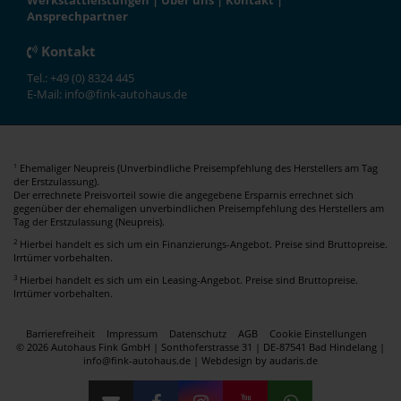
Werkstattleistungen
|
Über uns
|
Kontakt
|
Ansprechpartner
Kontakt
Tel.: +49 (0) 8324 445
E-Mail: info@fink-autohaus.de
Ehemaliger Neupreis (Unverbindliche Preisempfehlung des Herstellers am Tag
1
der Erstzulassung).
Der errechnete Preisvorteil sowie die angegebene Ersparnis errechnet sich
gegenüber der ehemaligen unverbindlichen Preisempfehlung des Herstellers am
Tag der Erstzulassung (Neupreis).
2
Hierbei handelt es sich um ein Finanzierungs-Angebot. Preise sind Bruttopreise.
Irrtümer vorbehalten.
3
Hierbei handelt es sich um ein Leasing-Angebot. Preise sind Bruttopreise.
Irrtümer vorbehalten.
Barrierefreiheit
Impressum
Datenschutz
AGB
Cookie Einstellungen
© 2026 Autohaus Fink GmbH | Sonthoferstrasse 31 | DE-87541 Bad Hindelang |
info@fink-autohaus.de |
Webdesign by audaris.de