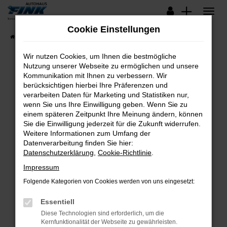
Zum
Hauptinhalt
Cookie Einstellungen
springen
Startseite
Fahrzeugangebote
Lagerfahrzeuge
Wir nutzen Cookies, um Ihnen die bestmögliche
Nutzung unserer Webseite zu ermöglichen und unsere
Kommunikation mit Ihnen zu verbessern. Wir
Fehler: Network Error
berücksichtigen hierbei Ihre Präferenzen und
verarbeiten Daten für Marketing und Statistiken nur,
Beim Laden ist ein Fehler aufgetreten.
wenn Sie uns Ihre Einwilligung geben. Wenn Sie zu
Hier sind ein paar Tipps, die dir helfen können:
einem späteren Zeitpunkt Ihre Meinung ändern, können
Sie die Einwilligung jederzeit für die Zukunft widerrufen.
Überprüfe deine Firewall und deine
Weitere Informationen zum Umfang der
Internetverbindung.
Datenverarbeitung finden Sie hier:
Datenschutzerklärung
,
Cookie-Richtlinie
.
Laden andere Webseiten, zum Beispiel deine
Suchmaschine?
Impressum
Prüfe deine Browsererweiterungen.
Folgende Kategorien von Cookies werden von uns eingesetzt:
Manche Erweiterungen, wie Werbeblocker,
Essentiell
können das Laden bestimmter Seiten
verhindern. Funktioniert die Seite in einem
Diese Technologien sind erforderlich, um die
Kernfunktionalität der Webseite zu gewährleisten.
anderen Browser oder in einem privaten