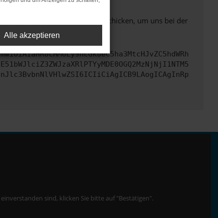
rfolgen und um Anzeigen zu schalten,
ben. Du kannst uns diesen Text schicken, um uns bei der
Alle akzeptieren
cmwiOiAiaHR0cHM6Ly9hcGkueC5ha3MtcHJvZC5hdWRh
bE51bWJlciZ3ZWJzaXRlPTYyMDE0OGQ2MzNjNjI1NTM5
InJlc3BvbnNlVHlwZSI6ICIiCiAgICB9LAogICAgInRp
nverstanden sind, klicken Sie bitte auf "Bestätigen".