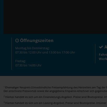
Öffnungszeiten
A
Montag bis Donnerstag:
07:30 bis 12:00 Uhr und 13:00 bis 17:00 Uhr
Fahr
Werk
Freitag:
07:30 bis 14:00 Uhr
Ehemaliger Neupreis (Unverbindliche Preisempfehlung des Herstellers am Tag der E
1
Der errechnete Preisvorteil sowie die angegebene Ersparnis errechnet sich gegenüb
2
Hierbei handelt es sich um ein Finanzierungs-Angebot. Preise sind Bruttopreise. I
3
Hierbei handelt es sich um ein Leasing-Angebot. Preise sind Bruttopreise. Irrtümer