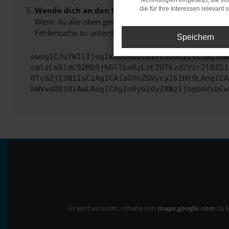
Technologien eingesetzt, die v
Wende dich an den Webseitenbetreiber.
die für Ihre Interessen relevant s
Wenn du alle oben genannten Schritte versucht hast, k
Fehlersuche zu unterstützen:
Speichern
ewogICJuYW1lIjogIk5ldHdvcmtFcnJvciIsCiAgImN
cmlzLm5ldC92MS9jbGllbnRzLzE2OTkvd2Vic2l0ZS1
OTc0ZjI3NiIsCiAgICAiaGVhZGVycyI6IHt9LAogICA
bWVvdXQiOiAwLAogICAgInByb2dyZXNzIjogbnVsbCw
Es wird versucht, Inhalte von
maps.google.com
zu l