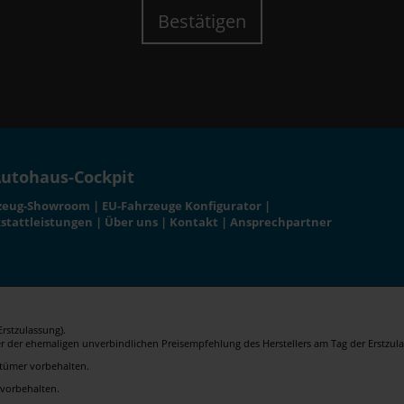
Bestätigen
utohaus-Cockpit
zeug-Showroom
|
EU-Fahrzeuge Konfigurator
|
stattleistungen
|
Über uns
|
Kontakt
|
Ansprechpartner
rstzulassung).
er der ehemaligen unverbindlichen Preisempfehlung des Herstellers am Tag der Erstzula
rrtümer vorbehalten.
 vorbehalten.