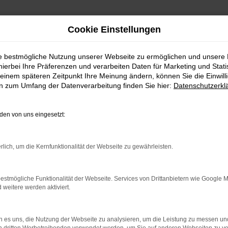
Cookie Einstellungen
ie bestmögliche Nutzung unserer Webseite zu ermöglichen und unsere
hierbei Ihre Präferenzen und verarbeiten Daten für Marketing und Stati
einem späteren Zeitpunkt Ihre Meinung ändern, können Sie die Einwillig
en zum Umfang der Datenverarbeitung finden Sie hier:
Datenschutzerkl
en von uns eingesetzt:
indung.
hine?
rlich, um die Kernfunktionalität der Webseite zu gewährleisten.
aden bestimmter Seiten verhindern. Funktioniert die Seite in e
estmögliche Funktionalität der Webseite. Services von Drittanbietern wie Google 
eitere werden aktiviert.
 zu beheben.
bssystem auf dem neuesten Stand sind.
 es uns, die Nutzung der Webseite zu analysieren, um die Leistung zu messen u
ko, sondern kann auch dazu führen, dass bestimmte Funktionen nic