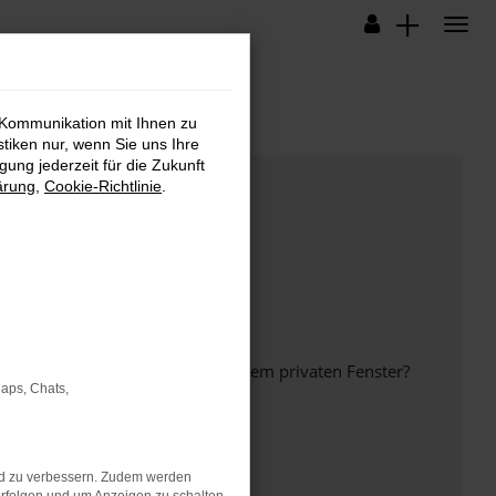
 Kommunikation mit Ihnen zu
stiken nur, wenn Sie uns Ihre
ung jederzeit für die Zukunft
ärung
,
Cookie-Richtlinie
.
inem anderen Browser oder in einem privaten Fenster?
Maps, Chats,
nd zu verbessern. Zudem werden
ht mehr unterstützt werden.