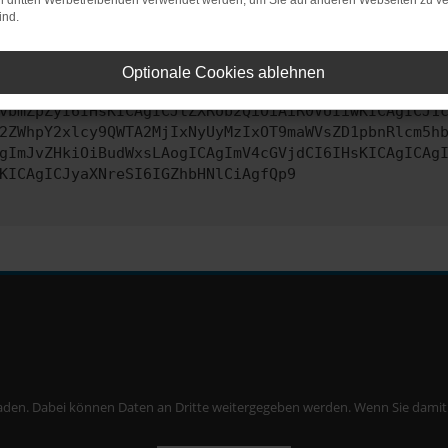
on dritten Werbetreibenden verwendet werden, um Sie auf anderen Webseiten zu ve
ind.
ontaktiere uns bitte. Wir werden versuchen, das Problem zu behe
Optionale Cookies ablehnen
vbmZpZyI6IHsKICAgICJtZXRob2QiOiAiR0VUIiwKICAgICJ1
2ZWhpY2xlcy9QWTA2MjIxNyUyMzIxOT9maWVsZD1pbnRlcm5h
gImJvZHkiOiBudWxsLAogICAgImV4cGVjdCI6IHsKICAgICAg
KICAgICJyaXNreSI6IGZhbHNlCiAgfQp9
aden. Dabei können Daten an Dritte weitergegeben werden. Wenn Sie damit ei