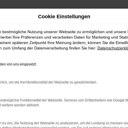
Cookie Einstellungen
ie bestmögliche Nutzung unserer Webseite zu ermöglichen und unsere
hierbei Ihre Präferenzen und verarbeiten Daten für Marketing und Stati
einem späteren Zeitpunkt Ihre Meinung ändern, können Sie die Einwillig
en zum Umfang der Datenverarbeitung finden Sie hier:
Datenschutzerkl
en von uns eingesetzt:
indung.
hine?
rlich, um die Kernfunktionalität der Webseite zu gewährleisten.
aden bestimmter Seiten verhindern. Funktioniert die Seite in e
estmögliche Funktionalität der Webseite. Services von Drittanbietern wie Google 
eitere werden aktiviert.
 zu beheben.
bssystem auf dem neuesten Stand sind.
 es uns, die Nutzung der Webseite zu analysieren, um die Leistung zu messen u
ko, sondern kann auch dazu führen, dass bestimmte Funktionen nic