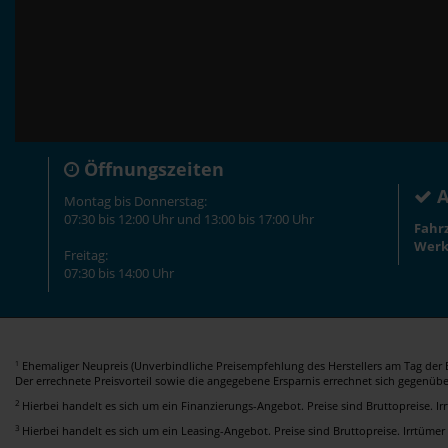
Öffnungszeiten
A
Montag bis Donnerstag:
07:30 bis 12:00 Uhr und 13:00 bis 17:00 Uhr
Fahr
Werk
Freitag:
07:30 bis 14:00 Uhr
Ehemaliger Neupreis (Unverbindliche Preisempfehlung des Herstellers am Tag der E
1
Der errechnete Preisvorteil sowie die angegebene Ersparnis errechnet sich gegenüb
2
Hierbei handelt es sich um ein Finanzierungs-Angebot. Preise sind Bruttopreise. I
3
Hierbei handelt es sich um ein Leasing-Angebot. Preise sind Bruttopreise. Irrtümer