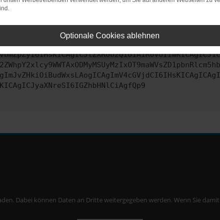
on dritten Werbetreibenden verwendet werden, um Sie auf anderen Webseiten zu ve
ind.
ontaktiere uns bitte. Wir werden versuchen, das Problem zu behe
Optionale Cookies ablehnen
vbmZpZyI6IHsKICAgICJtZXRob2QiOiAiR0VUIiwKICAgICJ1
2ZWhpY2xlcy9WWTAxODMyMSUyMzIxOT9maWVsZD1pbnRlcm5h
gImJvZHkiOiBudWxsLAogICAgImV4cGVjdCI6IHsKICAgICAg
KICAgICJyaXNreSI6IGZhbHNlCiAgfQp9
aden. Dabei können Daten an Dritte weitergegeben werden. Wenn Sie damit ei