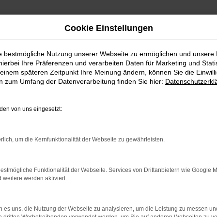
Cookie Einstellungen
ie bestmögliche Nutzung unserer Webseite zu ermöglichen und unsere
hierbei Ihre Präferenzen und verarbeiten Daten für Marketing und Stati
einem späteren Zeitpunkt Ihre Meinung ändern, können Sie die Einwillig
en zum Umfang der Datenverarbeitung finden Sie hier:
Datenschutzerkl
en von uns eingesetzt:
indung.
hine?
rlich, um die Kernfunktionalität der Webseite zu gewährleisten.
aden bestimmter Seiten verhindern. Funktioniert die Seite in e
estmögliche Funktionalität der Webseite. Services von Drittanbietern wie Google 
eitere werden aktiviert.
 zu beheben.
bssystem auf dem neuesten Stand sind.
 es uns, die Nutzung der Webseite zu analysieren, um die Leistung zu messen u
ko, sondern kann auch dazu führen, dass bestimmte Funktionen nic