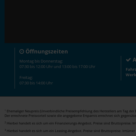
Öffnungszeiten
A
Montag bis Donnerstag:
07:30 bis 12:00 Uhr und 13:00 bis 17:00 Uhr
Fahr
Werk
Freitag:
07:30 bis 14:00 Uhr
Ehemaliger Neupreis (Unverbindliche Preisempfehlung des Herstellers am Tag der E
1
Der errechnete Preisvorteil sowie die angegebene Ersparnis errechnet sich gegenüb
2
Hierbei handelt es sich um ein Finanzierungs-Angebot. Preise sind Bruttopreise. I
3
Hierbei handelt es sich um ein Leasing-Angebot. Preise sind Bruttopreise. Irrtümer