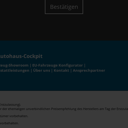
Bestätigen
utohaus-Cockpit
zeug-Showroom
|
EU-Fahrzeuge Konfigurator
|
stattleistungen
|
Über uns
|
Kontakt
|
Ansprechpartner
rstzulassung).
er der ehemaligen unverbindlichen Preisempfehlung des Herstellers am Tag der Erstzula
rrtümer vorbehalten.
 vorbehalten.