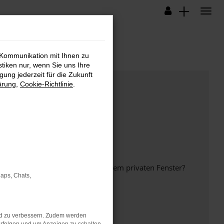
 Kommunikation mit Ihnen zu
stiken nur, wenn Sie uns Ihre
ung jederzeit für die Zukunft
ärung
,
Cookie-Richtlinie
.
inem anderen Browser oder in einem privaten Fenster?
Maps, Chats,
nd zu verbessern. Zudem werden
ht mehr unterstützt werden.