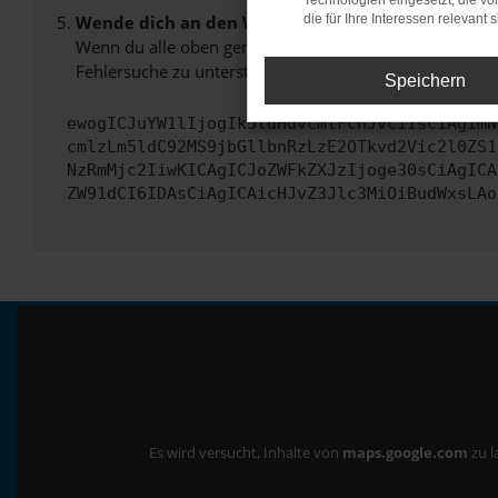
Technologien eingesetzt, die v
Wende dich an den Webseitenbetreiber.
die für Ihre Interessen relevant s
Wenn du alle oben genannten Schritte versucht hast, k
Fehlersuche zu unterstützen:
Speichern
ewogICJuYW1lIjogIk5ldHdvcmtFcnJvciIsCiAgImN
cmlzLm5ldC92MS9jbGllbnRzLzE2OTkvd2Vic2l0ZS1
NzRmMjc2IiwKICAgICJoZWFkZXJzIjoge30sCiAgICA
ZW91dCI6IDAsCiAgICAicHJvZ3Jlc3MiOiBudWxsLAo
Es wird versucht, Inhalte von
maps.google.com
zu l