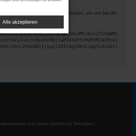
rfolgen und um Anzeigen zu schalten,
ben. Du kannst uns diesen Text schicken, um uns bei der
Alle akzeptieren
cmwiOiAiaHR0cHM6Ly9hcGkueC5ha3MtcHJvZC5hdWRh
TnVtYmVyJndlYnNpdGU9NjIwMTQ4ZDYzM2M2MjU1Mzk5
cmVzcG9uc2VUeXBlIjogIiIKICAgIH0sCiAgICAidGlt
nverstanden sind, klicken Sie bitte auf "Bestätigen".