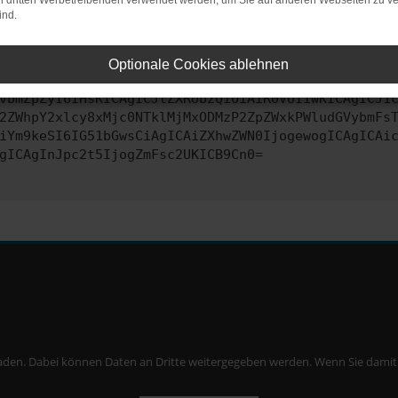
on dritten Werbetreibenden verwendet werden, um Sie auf anderen Webseiten zu ve
ind.
ontaktiere uns bitte. Wir werden versuchen, das Problem zu behe
Optionale Cookies ablehnen
vbmZpZyI6IHsKICAgICJtZXRob2QiOiAiR0VUIiwKICAgICJ1
2ZWhpY2xlcy8xMjc0NTklMjMxODMzP2ZpZWxkPWludGVybmFs
iYm9keSI6IG51bGwsCiAgICAiZXhwZWN0IjogewogICAgICAi
gICAgInJpc2t5IjogZmFsc2UKICB9Cn0=
aden. Dabei können Daten an Dritte weitergegeben werden. Wenn Sie damit ei