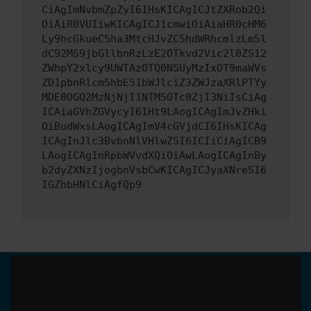
CiAgImNvbmZpZyI6IHsKICAgICJtZXRob2Qi
OiAiR0VUIiwKICAgICJ1cmwiOiAiaHR0cHM6
Ly9hcGkueC5ha3MtcHJvZC5hdWRhcmlzLm5l
dC92MS9jbGllbnRzLzE2OTkvd2Vic2l0ZS12
ZWhpY2xlcy9UWTAzOTQ0NSUyMzIxOT9maWVs
ZD1pbnRlcm5hbE51bWJlciZ3ZWJzaXRlPTYy
MDE0OGQ2MzNjNjI1NTM5OTc0ZjI3NiIsCiAg
ICAiaGVhZGVycyI6IHt9LAogICAgImJvZHki
OiBudWxsLAogICAgImV4cGVjdCI6IHsKICAg
ICAgInJlc3BvbnNlVHlwZSI6ICIiCiAgICB9
LAogICAgInRpbWVvdXQiOiAwLAogICAgInBy
b2dyZXNzIjogbnVsbCwKICAgICJyaXNreSI6
IGZhbHNlCiAgfQp9