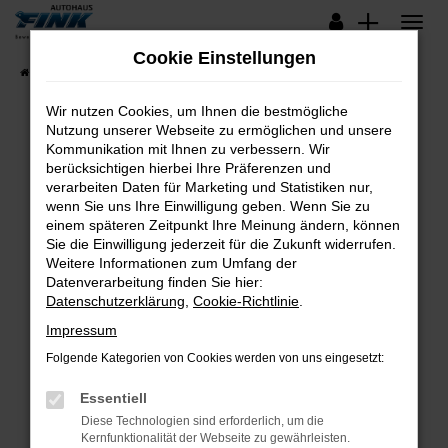
Zum
Hauptinhalt
Cookie Einstellungen
springen
Startseite
Fahrzeugangebote
Lagerfahrzeuge
Wir nutzen Cookies, um Ihnen die bestmögliche
Nutzung unserer Webseite zu ermöglichen und unsere
Kommunikation mit Ihnen zu verbessern. Wir
Fehler: Network Error
berücksichtigen hierbei Ihre Präferenzen und
verarbeiten Daten für Marketing und Statistiken nur,
Beim Laden ist ein Fehler aufgetreten.
wenn Sie uns Ihre Einwilligung geben. Wenn Sie zu
Hier sind ein paar Tipps, die dir helfen können:
einem späteren Zeitpunkt Ihre Meinung ändern, können
Sie die Einwilligung jederzeit für die Zukunft widerrufen.
Überprüfe deine Firewall und deine
Weitere Informationen zum Umfang der
Internetverbindung.
Datenverarbeitung finden Sie hier:
Datenschutzerklärung
,
Cookie-Richtlinie
.
Laden andere Webseiten, zum Beispiel deine
Suchmaschine?
Impressum
Prüfe deine Browsererweiterungen.
Folgende Kategorien von Cookies werden von uns eingesetzt:
Manche Erweiterungen, wie Werbeblocker,
Essentiell
können das Laden bestimmter Seiten
verhindern. Funktioniert die Seite in einem
Diese Technologien sind erforderlich, um die
Kernfunktionalität der Webseite zu gewährleisten.
anderen Browser oder in einem privaten