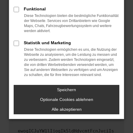
Fenster?
Funktional
Starte dein Gerät neu.
Diese Technologien bieten die bestmögliche Funktionalität
Das kann manchmal helfen, vorübergehende
der Webseite. Services von Drittanbietern wie Google
Maps, Chats, Fahrzeugbewertungssystem und weitere
Probleme zu beheben.
werden aktiviert.
Stelle sicher, dass dein Browser und dein
Betriebssystem auf dem neuesten Stand
Statistik und Marketing
sind.
Diese Technologien ermöglichen es uns, die Nutzung der
Webseite zu analysieren, um die Leistung zu messen und
Veraltete Software birgt nicht nur ein
zu verbessern. Zudem werden Technologien eingesetzt,
Sicherheitsrisiko, sondern kann auch dazu
die von dritten Werbetreibenden verwendet werden, um
führen, dass bestimmte Funktionen nicht mehr
Sie auf anderen Webseiten zu verfolgen und um Anzeigen
unterstützt werden.
zu schalten, die für Ihre Interessen relevant sind.
Wende dich an den Webseitenbetreiber.
Speichern
Wenn du alle oben genannten Schritte versucht
hast, kontaktiere uns bitte. Wir werden
Optionale Cookies ablehnen
versuchen, das Problem zu beheben. Du kannst
Alle akzeptieren
uns diesen Text schicken, um uns bei der
Fehlersuche zu unterstützen:
ewogICJuYW1lIjogIk5ldHdvcmtFcnJvciIs