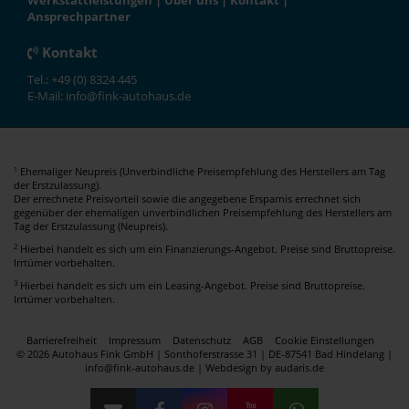
Werkstattleistungen
|
Über uns
|
Kontakt
|
Ansprechpartner
Kontakt
Tel.: +49 (0) 8324 445
E-Mail: info@fink-autohaus.de
Ehemaliger Neupreis (Unverbindliche Preisempfehlung des Herstellers am Tag
1
der Erstzulassung).
Der errechnete Preisvorteil sowie die angegebene Ersparnis errechnet sich
gegenüber der ehemaligen unverbindlichen Preisempfehlung des Herstellers am
Tag der Erstzulassung (Neupreis).
2
Hierbei handelt es sich um ein Finanzierungs-Angebot. Preise sind Bruttopreise.
Irrtümer vorbehalten.
3
Hierbei handelt es sich um ein Leasing-Angebot. Preise sind Bruttopreise.
Irrtümer vorbehalten.
Barrierefreiheit
Impressum
Datenschutz
AGB
Cookie Einstellungen
© 2026 Autohaus Fink GmbH | Sonthoferstrasse 31 | DE-87541 Bad Hindelang |
info@fink-autohaus.de |
Webdesign by audaris.de