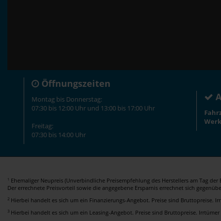
Öffnungszeiten
A
Montag bis Donnerstag:
07:30 bis 12:00 Uhr und 13:00 bis 17:00 Uhr
Fahr
Werk
Freitag:
07:30 bis 14:00 Uhr
Ehemaliger Neupreis (Unverbindliche Preisempfehlung des Herstellers am Tag der E
1
Der errechnete Preisvorteil sowie die angegebene Ersparnis errechnet sich gegenüb
2
Hierbei handelt es sich um ein Finanzierungs-Angebot. Preise sind Bruttopreise. I
3
Hierbei handelt es sich um ein Leasing-Angebot. Preise sind Bruttopreise. Irrtümer