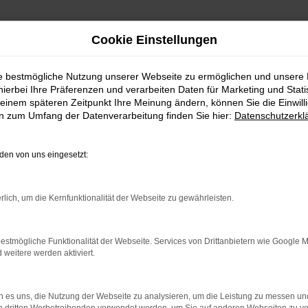
Cookie Einstellungen
ie bestmögliche Nutzung unserer Webseite zu ermöglichen und unsere
hierbei Ihre Präferenzen und verarbeiten Daten für Marketing und Stati
einem späteren Zeitpunkt Ihre Meinung ändern, können Sie die Einwillig
en zum Umfang der Datenverarbeitung finden Sie hier:
Datenschutzerkl
en von uns eingesetzt:
indung.
hine?
rlich, um die Kernfunktionalität der Webseite zu gewährleisten.
aden bestimmter Seiten verhindern. Funktioniert die Seite in e
estmögliche Funktionalität der Webseite. Services von Drittanbietern wie Google 
eitere werden aktiviert.
 zu beheben.
bssystem auf dem neuesten Stand sind.
 es uns, die Nutzung der Webseite zu analysieren, um die Leistung zu messen u
ko, sondern kann auch dazu führen, dass bestimmte Funktionen nic