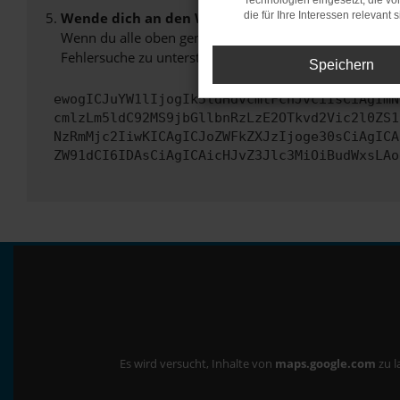
Technologien eingesetzt, die v
Wende dich an den Webseitenbetreiber.
die für Ihre Interessen relevant s
Wenn du alle oben genannten Schritte versucht hast, k
Fehlersuche zu unterstützen:
Speichern
ewogICJuYW1lIjogIk5ldHdvcmtFcnJvciIsCiAgImN
cmlzLm5ldC92MS9jbGllbnRzLzE2OTkvd2Vic2l0ZS1
NzRmMjc2IiwKICAgICJoZWFkZXJzIjoge30sCiAgICA
ZW91dCI6IDAsCiAgICAicHJvZ3Jlc3MiOiBudWxsLAo
Es wird versucht, Inhalte von
maps.google.com
zu l