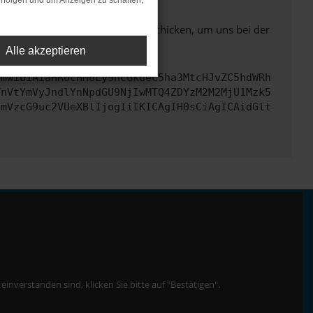
rfolgen und um Anzeigen zu schalten,
ben. Du kannst uns diesen Text schicken, um uns bei der
Alle akzeptieren
cmwiOiAiaHR0cHM6Ly9hcGkueC5ha3MtcHJvZC5hdWRh
TnVtYmVyJndlYnNpdGU9NjIwMTQ4ZDYzM2M2MjU1Mzk5
cmVzcG9uc2VUeXBlIjogIiIKICAgIH0sCiAgICAidGlt
nverstanden sind, klicken Sie bitte auf "Bestätigen".