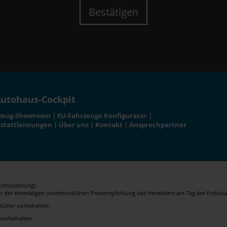
Bestätigen
utohaus-Cockpit
zeug-Showroom
|
EU-Fahrzeuge Konfigurator
|
stattleistungen
|
Über uns
|
Kontakt
|
Ansprechpartner
rstzulassung).
er der ehemaligen unverbindlichen Preisempfehlung des Herstellers am Tag der Erstzula
rrtümer vorbehalten.
 vorbehalten.