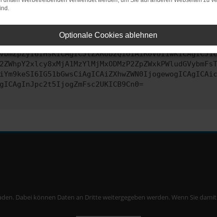
on dritten Werbetreibenden verwendet werden, um Sie auf anderen Webseiten zu ve
ind.
ontaktiere uns bitte. Wir werden versuchen, das Problem zu behe
Optionale Cookies ablehnen
vbmZpZyI6IHsKICAgICJtZXRob2QiOiAiR0VUIiwKICAgICJ1
2ZWhpY2xlcy8xMjA1MzYlMjMxODMzP2ZpZWxkPWludGVybmFs
iYm9keSI6IG51bGwsCiAgICAiZXhwZWN0IjogewogICAgICAi
gICAgInJpc2t5IjogZmFsc2UKICB9Cn0=
aden. Dabei können Daten an Dritte weitergegeben werden. Wenn Sie damit ei