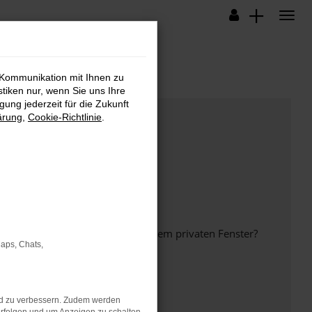
 Kommunikation mit Ihnen zu
stiken nur, wenn Sie uns Ihre
ung jederzeit für die Zukunft
ärung
,
Cookie-Richtlinie
.
inem anderen Browser oder in einem privaten Fenster?
Maps, Chats,
nd zu verbessern. Zudem werden
ht mehr unterstützt werden.