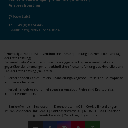
Werkstattleistungen
|
Über uns
|
Kontakt
|
Ansprechpartner
Kontakt
Tel.: +49 (0) 8324 445
E-Mail: info@fink-autohaus.de
Ehemaliger Neupreis (Unverbindliche Preisempfehlung des Herstellers am Tag
1
der Erstzulassung).
Der errechnete Preisvorteil sowie die angegebene Ersparnis errechnet sich
gegenüber der ehemaligen unverbindlichen Preisempfehlung des Herstellers am
Tag der Erstzulassung (Neupreis).
2
Hierbei handelt es sich um ein Finanzierungs-Angebot. Preise sind Bruttopreise.
Irrtümer vorbehalten.
3
Hierbei handelt es sich um ein Leasing-Angebot. Preise sind Bruttopreise.
Irrtümer vorbehalten.
Barrierefreiheit
Impressum
Datenschutz
AGB
Cookie Einstellungen
© 2026 Autohaus Fink GmbH | Sonthoferstrasse 31 | DE-87541 Bad Hindelang |
info@fink-autohaus.de |
Webdesign by audaris.de