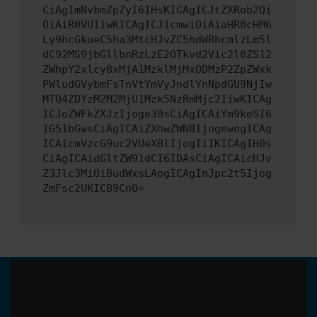
CiAgImNvbmZpZyI6IHsKICAgICJtZXRob2Qi
OiAiR0VUIiwKICAgICJ1cmwiOiAiaHR0cHM6
Ly9hcGkueC5ha3MtcHJvZC5hdWRhcmlzLm5l
dC92MS9jbGllbnRzLzE2OTkvd2Vic2l0ZS12
ZWhpY2xlcy8xMjA1MzklMjMxODMzP2ZpZWxk
PWludGVybmFsTnVtYmVyJndlYnNpdGU9NjIw
MTQ4ZDYzM2M2MjU1Mzk5NzRmMjc2IiwKICAg
ICJoZWFkZXJzIjoge30sCiAgICAiYm9keSI6
IG51bGwsCiAgICAiZXhwZWN0IjogewogICAg
ICAicmVzcG9uc2VUeXBlIjogIiIKICAgIH0s
CiAgICAidGltZW91dCI6IDAsCiAgICAicHJv
Z3Jlc3MiOiBudWxsLAogICAgInJpc2t5Ijog
ZmFsc2UKICB9Cn0=