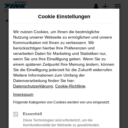
Zum
Hauptinhalt
Cookie Einstellungen
springen
Startseite
Fahrzeugangebote
Lagerfahrzeuge
Wir nutzen Cookies, um Ihnen die bestmögliche
Nutzung unserer Webseite zu ermöglichen und unsere
Kommunikation mit Ihnen zu verbessern. Wir
Fehler: Network Error
berücksichtigen hierbei Ihre Präferenzen und
verarbeiten Daten für Marketing und Statistiken nur,
Beim Laden ist ein Fehler aufgetreten.
wenn Sie uns Ihre Einwilligung geben. Wenn Sie zu
Hier sind ein paar Tipps, die dir helfen können:
einem späteren Zeitpunkt Ihre Meinung ändern, können
Sie die Einwilligung jederzeit für die Zukunft widerrufen.
Überprüfe deine Firewall und deine
Weitere Informationen zum Umfang der
Internetverbindung.
Datenverarbeitung finden Sie hier:
Datenschutzerklärung
,
Cookie-Richtlinie
.
Laden andere Webseiten, zum Beispiel deine
Suchmaschine?
Impressum
Prüfe deine Browsererweiterungen.
Folgende Kategorien von Cookies werden von uns eingesetzt:
Manche Erweiterungen, wie Werbeblocker,
Essentiell
können das Laden bestimmter Seiten
verhindern. Funktioniert die Seite in einem
Diese Technologien sind erforderlich, um die
Kernfunktionalität der Webseite zu gewährleisten.
anderen Browser oder in einem privaten