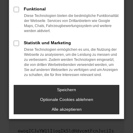
Fenster?
Funktional
Starte dein Gerät neu.
Diese Technologien bieten die bestmögliche Funktionalität
Das kann manchmal helfen, vorübergehende
der Webseite. Services von Drittanbietern wie Google
Maps, Chats, Fahrzeugbewertungssystem und weitere
Probleme zu beheben.
werden aktiviert.
Stelle sicher, dass dein Browser und dein
Betriebssystem auf dem neuesten Stand
Statistik und Marketing
sind.
Diese Technologien ermöglichen es uns, die Nutzung der
Webseite zu analysieren, um die Leistung zu messen und
Veraltete Software birgt nicht nur ein
zu verbessern. Zudem werden Technologien eingesetzt,
Sicherheitsrisiko, sondern kann auch dazu
die von dritten Werbetreibenden verwendet werden, um
führen, dass bestimmte Funktionen nicht mehr
Sie auf anderen Webseiten zu verfolgen und um Anzeigen
unterstützt werden.
zu schalten, die für Ihre Interessen relevant sind.
Wende dich an den Webseitenbetreiber.
Speichern
Wenn du alle oben genannten Schritte versucht
hast, kontaktiere uns bitte. Wir werden
Optionale Cookies ablehnen
versuchen, das Problem zu beheben. Du kannst
Alle akzeptieren
uns diesen Text schicken, um uns bei der
Fehlersuche zu unterstützen:
ewogICJuYW1lIjogIk5ldHdvcmtFcnJvciIs