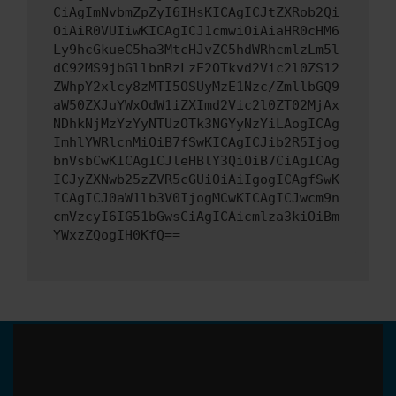
CiAgImNvbmZpZyI6IHsKICAgICJtZXRob2Qi
OiAiR0VUIiwKICAgICJ1cmwiOiAiaHR0cHM6
Ly9hcGkueC5ha3MtcHJvZC5hdWRhcmlzLm5l
dC92MS9jbGllbnRzLzE2OTkvd2Vic2l0ZS12
ZWhpY2xlcy8zMTI5OSUyMzE1Nzc/ZmllbGQ9
aW50ZXJuYWxOdW1iZXImd2Vic2l0ZT02MjAx
NDhkNjMzYzYyNTUzOTk3NGYyNzYiLAogICAg
ImhlYWRlcnMiOiB7fSwKICAgICJib2R5Ijog
bnVsbCwKICAgICJleHBlY3QiOiB7CiAgICAg
ICJyZXNwb25zZVR5cGUiOiAiIgogICAgfSwK
ICAgICJ0aW1lb3V0IjogMCwKICAgICJwcm9n
cmVzcyI6IG51bGwsCiAgICAicmlza3kiOiBm
YWxzZQogIH0KfQ==