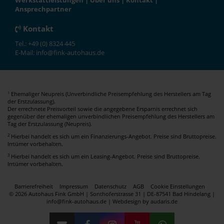
Werkstattleistungen
|
Über uns
|
Kontakt
|
Ansprechpartner
Kontakt
Tel.: +49 (0) 8324 445
E-Mail: info@fink-autohaus.de
Ehemaliger Neupreis (Unverbindliche Preisempfehlung des Herstellers am Tag
1
der Erstzulassung).
Der errechnete Preisvorteil sowie die angegebene Ersparnis errechnet sich
gegenüber der ehemaligen unverbindlichen Preisempfehlung des Herstellers am
Tag der Erstzulassung (Neupreis).
2
Hierbei handelt es sich um ein Finanzierungs-Angebot. Preise sind Bruttopreise.
Irrtümer vorbehalten.
3
Hierbei handelt es sich um ein Leasing-Angebot. Preise sind Bruttopreise.
Irrtümer vorbehalten.
Barrierefreiheit
Impressum
Datenschutz
AGB
Cookie Einstellungen
© 2026 Autohaus Fink GmbH | Sonthoferstrasse 31 | DE-87541 Bad Hindelang |
info@fink-autohaus.de |
Webdesign by audaris.de