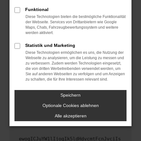
Fenster?
Funktional
Starte dein Gerät neu.
Diese Technologien bieten die bestmögliche Funktionalität
Das kann manchmal helfen, vorübergehende
der Webseite. Services von Drittanbietern wie Google
Maps, Chats, Fahrzeugbewertungssystem und weitere
Probleme zu beheben.
werden aktiviert.
Stelle sicher, dass dein Browser und dein
Betriebssystem auf dem neuesten Stand
Statistik und Marketing
sind.
Diese Technologien ermöglichen es uns, die Nutzung der
Webseite zu analysieren, um die Leistung zu messen und
Veraltete Software birgt nicht nur ein
zu verbessern. Zudem werden Technologien eingesetzt,
Sicherheitsrisiko, sondern kann auch dazu
die von dritten Werbetreibenden verwendet werden, um
führen, dass bestimmte Funktionen nicht mehr
Sie auf anderen Webseiten zu verfolgen und um Anzeigen
unterstützt werden.
zu schalten, die für Ihre Interessen relevant sind.
Wende dich an den Webseitenbetreiber.
Speichern
Wenn du alle oben genannten Schritte versucht
hast, kontaktiere uns bitte. Wir werden
Optionale Cookies ablehnen
versuchen, das Problem zu beheben. Du kannst
Alle akzeptieren
uns diesen Text schicken, um uns bei der
Fehlersuche zu unterstützen:
ewogICJuYW1lIjogIk5ldHdvcmtFcnJvciIs