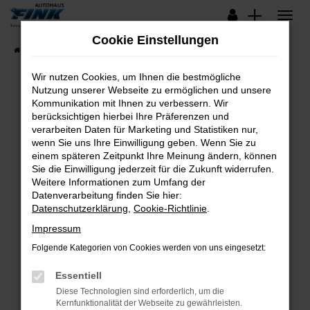
Zum
Hauptinhalt
Cookie Einstellungen
springen
Startseite
Fahrzeugangebote
Lagerfahrzeuge
Wir nutzen Cookies, um Ihnen die bestmögliche
Nutzung unserer Webseite zu ermöglichen und unsere
Kommunikation mit Ihnen zu verbessern. Wir
Fehler: Network Error
berücksichtigen hierbei Ihre Präferenzen und
verarbeiten Daten für Marketing und Statistiken nur,
Beim Laden ist ein Fehler aufgetreten.
wenn Sie uns Ihre Einwilligung geben. Wenn Sie zu
Hier sind ein paar Tipps, die dir helfen können:
einem späteren Zeitpunkt Ihre Meinung ändern, können
Sie die Einwilligung jederzeit für die Zukunft widerrufen.
Überprüfe deine Firewall und deine
Weitere Informationen zum Umfang der
Internetverbindung.
Datenverarbeitung finden Sie hier:
Datenschutzerklärung
,
Cookie-Richtlinie
.
Laden andere Webseiten, zum Beispiel deine
Suchmaschine?
Impressum
Prüfe deine Browsererweiterungen.
Folgende Kategorien von Cookies werden von uns eingesetzt:
Manche Erweiterungen, wie Werbeblocker,
Essentiell
können das Laden bestimmter Seiten
verhindern. Funktioniert die Seite in einem
Diese Technologien sind erforderlich, um die
Kernfunktionalität der Webseite zu gewährleisten.
anderen Browser oder in einem privaten