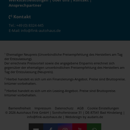
Werkstattleistungen
|
Über uns
|
Kontakt
|
Ansprechpartner
Kontakt
Tel.: +49 (0) 8324 445
E-Mail: info@fink-autohaus.de
Ehemaliger Neupreis (Unverbindliche Preisempfehlung des Herstellers am Tag
1
der Erstzulassung).
Der errechnete Preisvorteil sowie die angegebene Ersparnis errechnet sich
gegenüber der ehemaligen unverbindlichen Preisempfehlung des Herstellers am
Tag der Erstzulassung (Neupreis).
2
Hierbei handelt es sich um ein Finanzierungs-Angebot. Preise sind Bruttopreise.
Irrtümer vorbehalten.
3
Hierbei handelt es sich um ein Leasing-Angebot. Preise sind Bruttopreise.
Irrtümer vorbehalten.
Barrierefreiheit
Impressum
Datenschutz
AGB
Cookie Einstellungen
© 2026 Autohaus Fink GmbH | Sonthoferstrasse 31 | DE-87541 Bad Hindelang |
info@fink-autohaus.de |
Webdesign by audaris.de