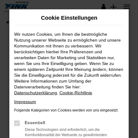
Zum
Hauptinhalt
Cookie Einstellungen
springen
Startseite
Fahrzeugangebote
Lagerfahrzeuge
Wir nutzen Cookies, um Ihnen die bestmögliche
Nutzung unserer Webseite zu ermöglichen und unsere
Kommunikation mit Ihnen zu verbessern. Wir
Fehler: Network Error
berücksichtigen hierbei Ihre Präferenzen und
verarbeiten Daten für Marketing und Statistiken nur,
Beim Laden ist ein Fehler aufgetreten.
wenn Sie uns Ihre Einwilligung geben. Wenn Sie zu
Hier sind ein paar Tipps, die dir helfen können:
einem späteren Zeitpunkt Ihre Meinung ändern, können
Sie die Einwilligung jederzeit für die Zukunft widerrufen.
Überprüfe deine Firewall und deine
Weitere Informationen zum Umfang der
Internetverbindung.
Datenverarbeitung finden Sie hier:
Datenschutzerklärung
,
Cookie-Richtlinie
.
Laden andere Webseiten, zum Beispiel deine
Suchmaschine?
Impressum
Prüfe deine Browsererweiterungen.
Folgende Kategorien von Cookies werden von uns eingesetzt:
Manche Erweiterungen, wie Werbeblocker,
Essentiell
können das Laden bestimmter Seiten
verhindern. Funktioniert die Seite in einem
Diese Technologien sind erforderlich, um die
Kernfunktionalität der Webseite zu gewährleisten.
anderen Browser oder in einem privaten