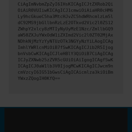
CiAgImNvbmZpZyI6IHsKICAgICJtZXRob2Qi
OiAiR0VUIiwKICAgICJ1cmwiOiAiaHR0cHM6
Ly9hcGkueC5ha3MtcHJvZC5hdWRhcmlzLm5l
dC92MS9jbGllbnRzLzE2OTkvd2Vic2l0ZS12
ZWhpY2xlcy8zMTIyNyUyMzE1Nzc/ZmllbGQ9
aW50ZXJuYWxOdW1iZXImd2Vic2l0ZT02MjAx
NDhkNjMzYzYyNTUzOTk3NGYyNzYiLAogICAg
ImhlYWRlcnMiOiB7fSwKICAgICJib2R5Ijog
bnVsbCwKICAgICJleHBlY3QiOiB7CiAgICAg
ICJyZXNwb25zZVR5cGUiOiAiIgogICAgfSwK
ICAgICJ0aW1lb3V0IjogMCwKICAgICJwcm9n
cmVzcyI6IG51bGwsCiAgICAicmlza3kiOiBm
YWxzZQogIH0KfQ==