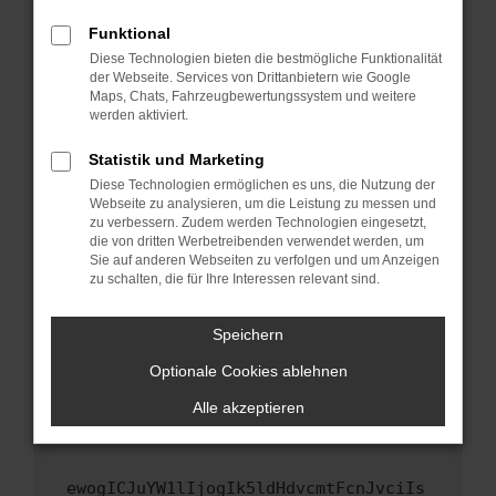
Fenster?
Funktional
Starte dein Gerät neu.
Diese Technologien bieten die bestmögliche Funktionalität
Das kann manchmal helfen, vorübergehende
der Webseite. Services von Drittanbietern wie Google
Maps, Chats, Fahrzeugbewertungssystem und weitere
Probleme zu beheben.
werden aktiviert.
Stelle sicher, dass dein Browser und dein
Betriebssystem auf dem neuesten Stand
Statistik und Marketing
sind.
Diese Technologien ermöglichen es uns, die Nutzung der
Webseite zu analysieren, um die Leistung zu messen und
Veraltete Software birgt nicht nur ein
zu verbessern. Zudem werden Technologien eingesetzt,
Sicherheitsrisiko, sondern kann auch dazu
die von dritten Werbetreibenden verwendet werden, um
führen, dass bestimmte Funktionen nicht mehr
Sie auf anderen Webseiten zu verfolgen und um Anzeigen
unterstützt werden.
zu schalten, die für Ihre Interessen relevant sind.
Wende dich an den Webseitenbetreiber.
Speichern
Wenn du alle oben genannten Schritte versucht
hast, kontaktiere uns bitte. Wir werden
Optionale Cookies ablehnen
versuchen, das Problem zu beheben. Du kannst
Alle akzeptieren
uns diesen Text schicken, um uns bei der
Fehlersuche zu unterstützen:
ewogICJuYW1lIjogIk5ldHdvcmtFcnJvciIs