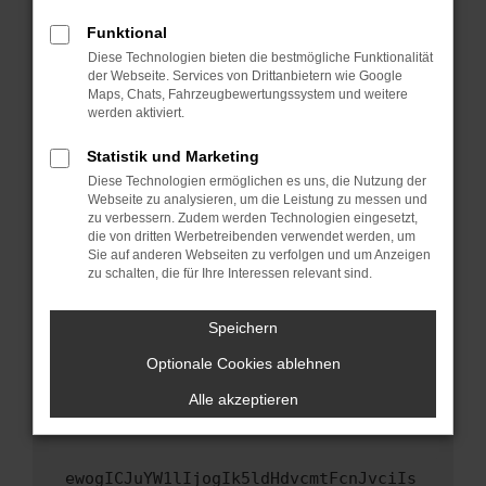
Fenster?
Funktional
Starte dein Gerät neu.
Diese Technologien bieten die bestmögliche Funktionalität
Das kann manchmal helfen, vorübergehende
der Webseite. Services von Drittanbietern wie Google
Maps, Chats, Fahrzeugbewertungssystem und weitere
Probleme zu beheben.
werden aktiviert.
Stelle sicher, dass dein Browser und dein
Betriebssystem auf dem neuesten Stand
Statistik und Marketing
sind.
Diese Technologien ermöglichen es uns, die Nutzung der
Webseite zu analysieren, um die Leistung zu messen und
Veraltete Software birgt nicht nur ein
zu verbessern. Zudem werden Technologien eingesetzt,
Sicherheitsrisiko, sondern kann auch dazu
die von dritten Werbetreibenden verwendet werden, um
führen, dass bestimmte Funktionen nicht mehr
Sie auf anderen Webseiten zu verfolgen und um Anzeigen
unterstützt werden.
zu schalten, die für Ihre Interessen relevant sind.
Wende dich an den Webseitenbetreiber.
Speichern
Wenn du alle oben genannten Schritte versucht
hast, kontaktiere uns bitte. Wir werden
Optionale Cookies ablehnen
versuchen, das Problem zu beheben. Du kannst
Alle akzeptieren
uns diesen Text schicken, um uns bei der
Fehlersuche zu unterstützen:
ewogICJuYW1lIjogIk5ldHdvcmtFcnJvciIs