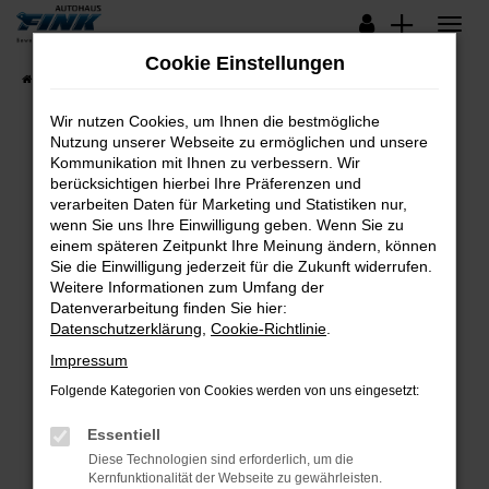
Zum
Hauptinhalt
Cookie Einstellungen
springen
Startseite
Fahrzeugangebote
Lagerfahrzeuge
Wir nutzen Cookies, um Ihnen die bestmögliche
Nutzung unserer Webseite zu ermöglichen und unsere
Kommunikation mit Ihnen zu verbessern. Wir
Fehler: Network Error
berücksichtigen hierbei Ihre Präferenzen und
verarbeiten Daten für Marketing und Statistiken nur,
Beim Laden ist ein Fehler aufgetreten.
wenn Sie uns Ihre Einwilligung geben. Wenn Sie zu
Hier sind ein paar Tipps, die dir helfen können:
einem späteren Zeitpunkt Ihre Meinung ändern, können
Sie die Einwilligung jederzeit für die Zukunft widerrufen.
Überprüfe deine Firewall und deine
Weitere Informationen zum Umfang der
Internetverbindung.
Datenverarbeitung finden Sie hier:
Datenschutzerklärung
,
Cookie-Richtlinie
.
Laden andere Webseiten, zum Beispiel deine
Suchmaschine?
Impressum
Prüfe deine Browsererweiterungen.
Folgende Kategorien von Cookies werden von uns eingesetzt:
Manche Erweiterungen, wie Werbeblocker,
Essentiell
können das Laden bestimmter Seiten
verhindern. Funktioniert die Seite in einem
Diese Technologien sind erforderlich, um die
Kernfunktionalität der Webseite zu gewährleisten.
anderen Browser oder in einem privaten