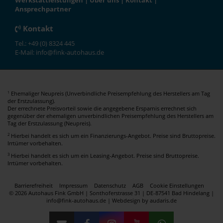
Werkstattleistungen
|
Über uns
|
Kontakt
|
Ansprechpartner
Kontakt
Tel.: +49 (0) 8324 445
E-Mail: info@fink-autohaus.de
Ehemaliger Neupreis (Unverbindliche Preisempfehlung des Herstellers am Tag
1
der Erstzulassung).
Der errechnete Preisvorteil sowie die angegebene Ersparnis errechnet sich
gegenüber der ehemaligen unverbindlichen Preisempfehlung des Herstellers am
Tag der Erstzulassung (Neupreis).
2
Hierbei handelt es sich um ein Finanzierungs-Angebot. Preise sind Bruttopreise.
Irrtümer vorbehalten.
3
Hierbei handelt es sich um ein Leasing-Angebot. Preise sind Bruttopreise.
Irrtümer vorbehalten.
Barrierefreiheit
Impressum
Datenschutz
AGB
Cookie Einstellungen
© 2026 Autohaus Fink GmbH | Sonthoferstrasse 31 | DE-87541 Bad Hindelang |
info@fink-autohaus.de |
Webdesign by audaris.de