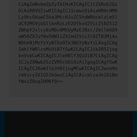
CiAgImNvbmZpZyI6IHsKICAgICJtZXRob2Qi
OiAiR0VUIiwKICAgICJ1cmwiOiAiaHR0cHM6
Ly9hcGkueC5ha3MtcHJvZC5hdWRhcmlzLm5l
dC92MS9jbGllbnRzLzE2OTkvd2Vic2l0ZS12
ZWhpY2xlcy8zMDc0MSUyMzE1Nzc/ZmllbGQ9
aW50ZXJuYWxOdW1iZXImd2Vic2l0ZT02MjAx
NDhkNjMzYzYyNTUzOTk3NGYyNzYiLAogICAg
ImhlYWRlcnMiOiB7fSwKICAgICJib2R5Ijog
bnVsbCwKICAgICJleHBlY3QiOiB7CiAgICAg
ICJyZXNwb25zZVR5cGUiOiAiIgogICAgfSwK
ICAgICJ0aW1lb3V0IjogMCwKICAgICJwcm9n
cmVzcyI6IG51bGwsCiAgICAicmlza3kiOiBm
YWxzZQogIH0KfQ==