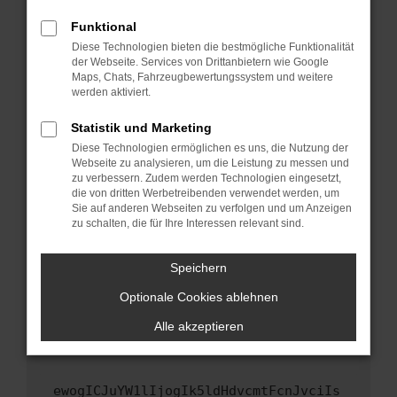
Fenster?
Funktional
Starte dein Gerät neu.
Diese Technologien bieten die bestmögliche Funktionalität
Das kann manchmal helfen, vorübergehende
der Webseite. Services von Drittanbietern wie Google
Maps, Chats, Fahrzeugbewertungssystem und weitere
Probleme zu beheben.
werden aktiviert.
Stelle sicher, dass dein Browser und dein
Betriebssystem auf dem neuesten Stand
Statistik und Marketing
sind.
Diese Technologien ermöglichen es uns, die Nutzung der
Webseite zu analysieren, um die Leistung zu messen und
Veraltete Software birgt nicht nur ein
zu verbessern. Zudem werden Technologien eingesetzt,
Sicherheitsrisiko, sondern kann auch dazu
die von dritten Werbetreibenden verwendet werden, um
führen, dass bestimmte Funktionen nicht mehr
Sie auf anderen Webseiten zu verfolgen und um Anzeigen
unterstützt werden.
zu schalten, die für Ihre Interessen relevant sind.
Wende dich an den Webseitenbetreiber.
Speichern
Wenn du alle oben genannten Schritte versucht
hast, kontaktiere uns bitte. Wir werden
Optionale Cookies ablehnen
versuchen, das Problem zu beheben. Du kannst
Alle akzeptieren
uns diesen Text schicken, um uns bei der
Fehlersuche zu unterstützen:
ewogICJuYW1lIjogIk5ldHdvcmtFcnJvciIs