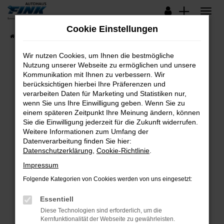
Zum
Hauptinhalt
Cookie Einstellungen
springen
Startseite
Fahrzeugangebote
Lagerfahrzeuge
Wir nutzen Cookies, um Ihnen die bestmögliche
Nutzung unserer Webseite zu ermöglichen und unsere
Kommunikation mit Ihnen zu verbessern. Wir
Fehler: Network Error
berücksichtigen hierbei Ihre Präferenzen und
verarbeiten Daten für Marketing und Statistiken nur,
Beim Laden ist ein Fehler aufgetreten.
wenn Sie uns Ihre Einwilligung geben. Wenn Sie zu
Hier sind ein paar Tipps, die dir helfen können:
einem späteren Zeitpunkt Ihre Meinung ändern, können
Sie die Einwilligung jederzeit für die Zukunft widerrufen.
Überprüfe deine Firewall und deine
Weitere Informationen zum Umfang der
Internetverbindung.
Datenverarbeitung finden Sie hier:
Datenschutzerklärung
,
Cookie-Richtlinie
.
Laden andere Webseiten, zum Beispiel deine
Suchmaschine?
Impressum
Prüfe deine Browsererweiterungen.
Folgende Kategorien von Cookies werden von uns eingesetzt:
Manche Erweiterungen, wie Werbeblocker,
Essentiell
können das Laden bestimmter Seiten
verhindern. Funktioniert die Seite in einem
Diese Technologien sind erforderlich, um die
Kernfunktionalität der Webseite zu gewährleisten.
anderen Browser oder in einem privaten