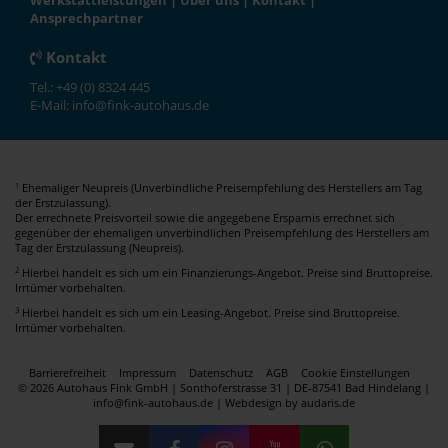
Werkstattleistungen
|
Über uns
|
Kontakt
|
Ansprechpartner
Kontakt
Tel.: +49 (0) 8324 445
E-Mail: info@fink-autohaus.de
Ehemaliger Neupreis (Unverbindliche Preisempfehlung des Herstellers am Tag
1
der Erstzulassung).
Der errechnete Preisvorteil sowie die angegebene Ersparnis errechnet sich
gegenüber der ehemaligen unverbindlichen Preisempfehlung des Herstellers am
Tag der Erstzulassung (Neupreis).
2
Hierbei handelt es sich um ein Finanzierungs-Angebot. Preise sind Bruttopreise.
Irrtümer vorbehalten.
3
Hierbei handelt es sich um ein Leasing-Angebot. Preise sind Bruttopreise.
Irrtümer vorbehalten.
Barrierefreiheit
Impressum
Datenschutz
AGB
Cookie Einstellungen
© 2026 Autohaus Fink GmbH | Sonthoferstrasse 31 | DE-87541 Bad Hindelang |
info@fink-autohaus.de |
Webdesign by audaris.de