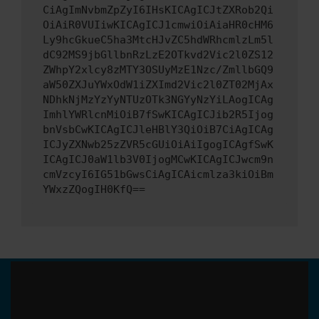
CiAgImNvbmZpZyI6IHsKICAgICJtZXRob2Qi
OiAiR0VUIiwKICAgICJ1cmwiOiAiaHR0cHM6
Ly9hcGkueC5ha3MtcHJvZC5hdWRhcmlzLm5l
dC92MS9jbGllbnRzLzE2OTkvd2Vic2l0ZS12
ZWhpY2xlcy8zMTY3OSUyMzE1Nzc/ZmllbGQ9
aW50ZXJuYWxOdW1iZXImd2Vic2l0ZT02MjAx
NDhkNjMzYzYyNTUzOTk3NGYyNzYiLAogICAg
ImhlYWRlcnMiOiB7fSwKICAgICJib2R5Ijog
bnVsbCwKICAgICJleHBlY3QiOiB7CiAgICAg
ICJyZXNwb25zZVR5cGUiOiAiIgogICAgfSwK
ICAgICJ0aW1lb3V0IjogMCwKICAgICJwcm9n
cmVzcyI6IG51bGwsCiAgICAicmlza3kiOiBm
YWxzZQogIH0KfQ==