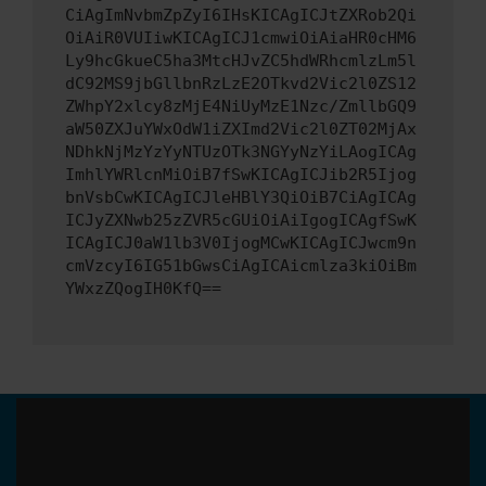
CiAgImNvbmZpZyI6IHsKICAgICJtZXRob2Qi
OiAiR0VUIiwKICAgICJ1cmwiOiAiaHR0cHM6
Ly9hcGkueC5ha3MtcHJvZC5hdWRhcmlzLm5l
dC92MS9jbGllbnRzLzE2OTkvd2Vic2l0ZS12
ZWhpY2xlcy8zMjE4NiUyMzE1Nzc/ZmllbGQ9
aW50ZXJuYWxOdW1iZXImd2Vic2l0ZT02MjAx
NDhkNjMzYzYyNTUzOTk3NGYyNzYiLAogICAg
ImhlYWRlcnMiOiB7fSwKICAgICJib2R5Ijog
bnVsbCwKICAgICJleHBlY3QiOiB7CiAgICAg
ICJyZXNwb25zZVR5cGUiOiAiIgogICAgfSwK
ICAgICJ0aW1lb3V0IjogMCwKICAgICJwcm9n
cmVzcyI6IG51bGwsCiAgICAicmlza3kiOiBm
YWxzZQogIH0KfQ==