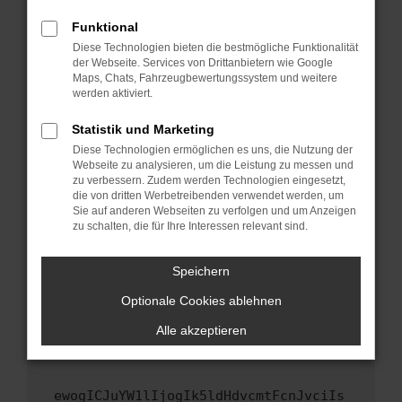
Fenster?
Funktional
Starte dein Gerät neu.
Diese Technologien bieten die bestmögliche Funktionalität
Das kann manchmal helfen, vorübergehende
der Webseite. Services von Drittanbietern wie Google
Maps, Chats, Fahrzeugbewertungssystem und weitere
Probleme zu beheben.
werden aktiviert.
Stelle sicher, dass dein Browser und dein
Betriebssystem auf dem neuesten Stand
Statistik und Marketing
sind.
Diese Technologien ermöglichen es uns, die Nutzung der
Webseite zu analysieren, um die Leistung zu messen und
Veraltete Software birgt nicht nur ein
zu verbessern. Zudem werden Technologien eingesetzt,
Sicherheitsrisiko, sondern kann auch dazu
die von dritten Werbetreibenden verwendet werden, um
führen, dass bestimmte Funktionen nicht mehr
Sie auf anderen Webseiten zu verfolgen und um Anzeigen
unterstützt werden.
zu schalten, die für Ihre Interessen relevant sind.
Wende dich an den Webseitenbetreiber.
Speichern
Wenn du alle oben genannten Schritte versucht
hast, kontaktiere uns bitte. Wir werden
Optionale Cookies ablehnen
versuchen, das Problem zu beheben. Du kannst
Alle akzeptieren
uns diesen Text schicken, um uns bei der
Fehlersuche zu unterstützen:
ewogICJuYW1lIjogIk5ldHdvcmtFcnJvciIs