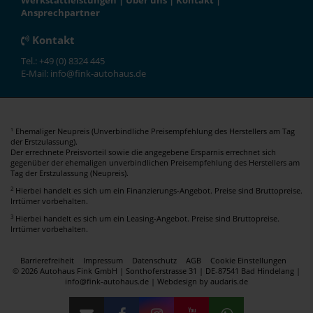
Werkstattleistungen
|
Über uns
|
Kontakt
|
Ansprechpartner
Kontakt
Tel.: +49 (0) 8324 445
E-Mail: info@fink-autohaus.de
Ehemaliger Neupreis (Unverbindliche Preisempfehlung des Herstellers am Tag
1
der Erstzulassung).
Der errechnete Preisvorteil sowie die angegebene Ersparnis errechnet sich
gegenüber der ehemaligen unverbindlichen Preisempfehlung des Herstellers am
Tag der Erstzulassung (Neupreis).
2
Hierbei handelt es sich um ein Finanzierungs-Angebot. Preise sind Bruttopreise.
Irrtümer vorbehalten.
3
Hierbei handelt es sich um ein Leasing-Angebot. Preise sind Bruttopreise.
Irrtümer vorbehalten.
Barrierefreiheit
Impressum
Datenschutz
AGB
Cookie Einstellungen
© 2026 Autohaus Fink GmbH | Sonthoferstrasse 31 | DE-87541 Bad Hindelang |
info@fink-autohaus.de |
Webdesign by audaris.de