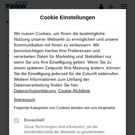
Zum
Hauptinhalt
Cookie Einstellungen
springen
Startseite
Fahrzeugangebote
Lagerfahrzeuge
Wir nutzen Cookies, um Ihnen die bestmögliche
Nutzung unserer Webseite zu ermöglichen und unsere
Kommunikation mit Ihnen zu verbessern. Wir
Fehler: Network Error
berücksichtigen hierbei Ihre Präferenzen und
verarbeiten Daten für Marketing und Statistiken nur,
Beim Laden ist ein Fehler aufgetreten.
wenn Sie uns Ihre Einwilligung geben. Wenn Sie zu
Hier sind ein paar Tipps, die dir helfen können:
einem späteren Zeitpunkt Ihre Meinung ändern, können
Sie die Einwilligung jederzeit für die Zukunft widerrufen.
Überprüfe deine Firewall und deine
Weitere Informationen zum Umfang der
Internetverbindung.
Datenverarbeitung finden Sie hier:
Datenschutzerklärung
,
Cookie-Richtlinie
.
Laden andere Webseiten, zum Beispiel deine
Suchmaschine?
Impressum
Prüfe deine Browsererweiterungen.
Folgende Kategorien von Cookies werden von uns eingesetzt:
Manche Erweiterungen, wie Werbeblocker,
Essentiell
können das Laden bestimmter Seiten
verhindern. Funktioniert die Seite in einem
Diese Technologien sind erforderlich, um die
Kernfunktionalität der Webseite zu gewährleisten.
anderen Browser oder in einem privaten