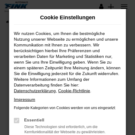
Zum
Hauptinhalt
Cookie Einstellungen
springen
Startseite
Fahrzeugangebote
Lagerfahrzeuge
Wir nutzen Cookies, um Ihnen die bestmögliche
Nutzung unserer Webseite zu ermöglichen und unsere
Kommunikation mit Ihnen zu verbessern. Wir
Fehler: Network Error
berücksichtigen hierbei Ihre Präferenzen und
verarbeiten Daten für Marketing und Statistiken nur,
Beim Laden ist ein Fehler aufgetreten.
wenn Sie uns Ihre Einwilligung geben. Wenn Sie zu
Hier sind ein paar Tipps, die dir helfen können:
einem späteren Zeitpunkt Ihre Meinung ändern, können
Sie die Einwilligung jederzeit für die Zukunft widerrufen.
Überprüfe deine Firewall und deine
Weitere Informationen zum Umfang der
Internetverbindung.
Datenverarbeitung finden Sie hier:
Datenschutzerklärung
,
Cookie-Richtlinie
.
Laden andere Webseiten, zum Beispiel deine
Suchmaschine?
Impressum
Prüfe deine Browsererweiterungen.
Folgende Kategorien von Cookies werden von uns eingesetzt:
Manche Erweiterungen, wie Werbeblocker,
Essentiell
können das Laden bestimmter Seiten
verhindern. Funktioniert die Seite in einem
Diese Technologien sind erforderlich, um die
Kernfunktionalität der Webseite zu gewährleisten.
anderen Browser oder in einem privaten