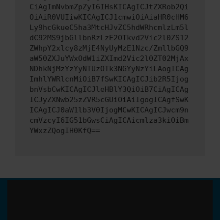
CiAgImNvbmZpZyI6IHsKICAgICJtZXRob2Qi
OiAiR0VUIiwKICAgICJ1cmwiOiAiaHR0cHM6
Ly9hcGkueC5ha3MtcHJvZC5hdWRhcmlzLm5l
dC92MS9jbGllbnRzLzE2OTkvd2Vic2l0ZS12
ZWhpY2xlcy8zMjE4NyUyMzE1Nzc/ZmllbGQ9
aW50ZXJuYWxOdW1iZXImd2Vic2l0ZT02MjAx
NDhkNjMzYzYyNTUzOTk3NGYyNzYiLAogICAg
ImhlYWRlcnMiOiB7fSwKICAgICJib2R5Ijog
bnVsbCwKICAgICJleHBlY3QiOiB7CiAgICAg
ICJyZXNwb25zZVR5cGUiOiAiIgogICAgfSwK
ICAgICJ0aW1lb3V0IjogMCwKICAgICJwcm9n
cmVzcyI6IG51bGwsCiAgICAicmlza3kiOiBm
YWxzZQogIH0KfQ==