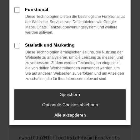
Fenster?
Funktional
Starte dein Gerät neu.
Diese Technologien bieten die bestmögliche Funktionalität
Das kann manchmal helfen, vorübergehende
der Webseite. Services von Drittanbietern wie Google
Maps, Chats, Fahrzeugbewertungssystem und weitere
Probleme zu beheben.
werden aktiviert.
Stelle sicher, dass dein Browser und dein
Betriebssystem auf dem neuesten Stand
Statistik und Marketing
sind.
Diese Technologien ermöglichen es uns, die Nutzung der
Webseite zu analysieren, um die Leistung zu messen und
Veraltete Software birgt nicht nur ein
zu verbessern. Zudem werden Technologien eingesetzt,
Sicherheitsrisiko, sondern kann auch dazu
die von dritten Werbetreibenden verwendet werden, um
führen, dass bestimmte Funktionen nicht mehr
Sie auf anderen Webseiten zu verfolgen und um Anzeigen
unterstützt werden.
zu schalten, die für Ihre Interessen relevant sind.
Wende dich an den Webseitenbetreiber.
Speichern
Wenn du alle oben genannten Schritte versucht
hast, kontaktiere uns bitte. Wir werden
Optionale Cookies ablehnen
versuchen, das Problem zu beheben. Du kannst
Alle akzeptieren
uns diesen Text schicken, um uns bei der
Fehlersuche zu unterstützen:
ewogICJuYW1lIjogIk5ldHdvcmtFcnJvciIs