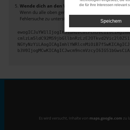
Technologien eingesetzt, die v
Wende dich an den Webseitenbetreiber.
die für Ihre Interessen relevant s
Wenn du alle oben genannten Schritte versucht hast, k
Fehlersuche zu unterstützen:
Speichern
ewogICJuYW1lIjogIk5ldHdvcmtFcnJvciIsCiAgImN
cmlzLm5ldC92MS9jbGllbnRzLzE2OTkvd2Vic2l0ZS1
NGYyNzYiLAogICAgImhlYWRlcnMiOiB7fSwKICAgICJ
b3V0IjogMCwKICAgICJwcm9ncmVzcyI6IG51bGwsCiA
Es wird versucht, Inhalte von
maps.google.com
zu l