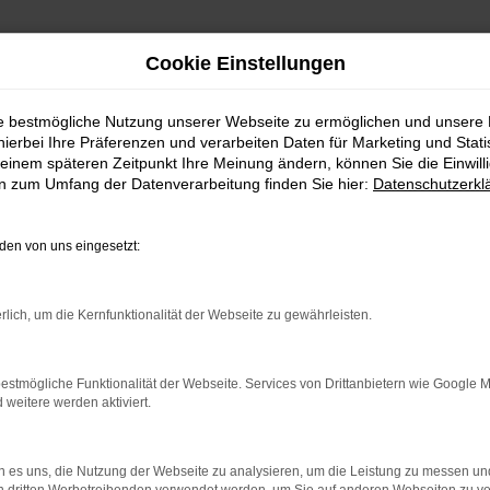
Cookie Einstellungen
ie bestmögliche Nutzung unserer Webseite zu ermöglichen und unsere
hierbei Ihre Präferenzen und verarbeiten Daten für Marketing und Stati
einem späteren Zeitpunkt Ihre Meinung ändern, können Sie die Einwillig
en zum Umfang der Datenverarbeitung finden Sie hier:
Datenschutzerkl
en von uns eingesetzt:
indung.
hine?
rlich, um die Kernfunktionalität der Webseite zu gewährleisten.
aden bestimmter Seiten verhindern. Funktioniert die Seite in e
estmögliche Funktionalität der Webseite. Services von Drittanbietern wie Google 
eitere werden aktiviert.
 zu beheben.
bssystem auf dem neuesten Stand sind.
 es uns, die Nutzung der Webseite zu analysieren, um die Leistung zu messen u
ko, sondern kann auch dazu führen, dass bestimmte Funktionen nic