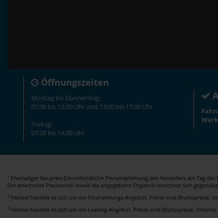
Öffnungszeiten
A
Montag bis Donnerstag:
07:30 bis 12:00 Uhr und 13:00 bis 17:00 Uhr
Fahr
Werk
Freitag:
07:30 bis 14:00 Uhr
Ehemaliger Neupreis (Unverbindliche Preisempfehlung des Herstellers am Tag der E
1
Der errechnete Preisvorteil sowie die angegebene Ersparnis errechnet sich gegenüb
2
Hierbei handelt es sich um ein Finanzierungs-Angebot. Preise sind Bruttopreise. I
3
Hierbei handelt es sich um ein Leasing-Angebot. Preise sind Bruttopreise. Irrtümer