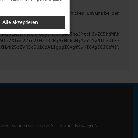
rfolgen und um Anzeigen zu schalten,
ben. Du kannst uns diesen Text schicken, um uns bei der
Alle akzeptieren
cmwiOiAiaHR0cHM6Ly9hcGkueC5ha3MtcHJvZC5hdWRh
dW1iZXImd2Vic2l0ZT02MjAxNDhkNjMzYzYyNTUzOTk3
ZXNwb25zZVR5cGUiOiAiIgogICAgfSwKICAgICJ0aW1l
nverstanden sind, klicken Sie bitte auf "Bestätigen".