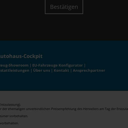
Bestätigen
utohaus-Cockpit
zeug-Showroom
|
EU-Fahrzeuge Konfigurator
|
stattleistungen
|
Über uns
|
Kontakt
|
Ansprechpartner
rstzulassung).
er der ehemaligen unverbindlichen Preisempfehlung des Herstellers am Tag der Erstzula
rrtümer vorbehalten.
 vorbehalten.