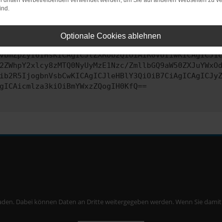
on dritten Werbetreibenden verwendet werden, um Sie auf anderen Webseiten zu ve
ind.
ontaktiere uns bitte. Wir werden versuchen, das Problem zu behe
Optionale Cookies ablehnen
vbmZpZyI6IHsKICAgICJtZXRob2QiOiAiR0VUIiwKICAgICJ1
2ZWhpY2xlcy8zMTQ0NyUyMzE1Nzc/ZmllbGQ9aW50ZXJuYWxO
ib2R5IjogbnVsbCwKICAgICJleHBlY3QiOiB7CiAgICAgICJy
gICAicmlza3kiOiBmYWxzZQogIH0KfQ==
aden. Dabei können Daten an Dritte weitergegeben werden. Wenn Sie damit ei