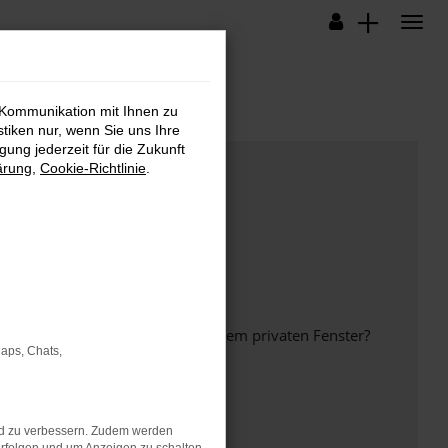
 Kommunikation mit Ihnen zu
stiken nur, wenn Sie uns Ihre
ung jederzeit für die Zukunft
ärung
,
Cookie-Richtlinie
.
inem anderen Browser oder in einem privaten Fenster?
Maps, Chats,
nd zu verbessern. Zudem werden
ht mehr unterstützt werden.