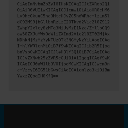
CiAgImNvbmZpZyI6IHsKICAgICJtZXRob2Qi
OiAiR0VUIiwKICAgICJ1cmwiOiAiaHR0cHM6
Ly9hcGkueC5ha3MtcHJvZC5hdWRhcmlzLm5l
dC92MS9jbGllbnRzLzE2OTkvd2Vic2l0ZS12
ZWhpY2xlcy8zMTg3NiUyMzE1Nzc/ZmllbGQ9
aW50ZXJuYWxOdW1iZXImd2Vic2l0ZT02MjAx
NDhkNjMzYzYyNTUzOTk3NGYyNzYiLAogICAg
ImhlYWRlcnMiOiB7fSwKICAgICJib2R5Ijog
bnVsbCwKICAgICJleHBlY3QiOiB7CiAgICAg
ICJyZXNwb25zZVR5cGUiOiAiIgogICAgfSwK
ICAgICJ0aW1lb3V0IjogMCwKICAgICJwcm9n
cmVzcyI6IG51bGwsCiAgICAicmlza3kiOiBm
YWxzZQogIH0KfQ==