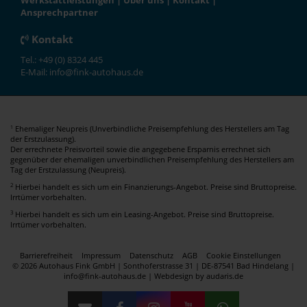
Werkstattleistungen
|
Über uns
|
Kontakt
|
Ansprechpartner
Kontakt
Tel.: +49 (0) 8324 445
E-Mail: info@fink-autohaus.de
Ehemaliger Neupreis (Unverbindliche Preisempfehlung des Herstellers am Tag
1
der Erstzulassung).
Der errechnete Preisvorteil sowie die angegebene Ersparnis errechnet sich
gegenüber der ehemaligen unverbindlichen Preisempfehlung des Herstellers am
Tag der Erstzulassung (Neupreis).
2
Hierbei handelt es sich um ein Finanzierungs-Angebot. Preise sind Bruttopreise.
Irrtümer vorbehalten.
3
Hierbei handelt es sich um ein Leasing-Angebot. Preise sind Bruttopreise.
Irrtümer vorbehalten.
Barrierefreiheit
Impressum
Datenschutz
AGB
Cookie Einstellungen
© 2026 Autohaus Fink GmbH | Sonthoferstrasse 31 | DE-87541 Bad Hindelang |
info@fink-autohaus.de |
Webdesign by audaris.de