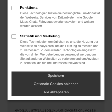
Fenster?
Funktional
Starte dein Gerät neu.
Diese Technologien bieten die bestmögliche Funktionalität
Das kann manchmal helfen, vorübergehende
der Webseite. Services von Drittanbietern wie Google
Maps, Chats, Fahrzeugbewertungssystem und weitere
Probleme zu beheben.
werden aktiviert.
Stelle sicher, dass dein Browser und dein
Betriebssystem auf dem neuesten Stand
Statistik und Marketing
sind.
Diese Technologien ermöglichen es uns, die Nutzung der
Webseite zu analysieren, um die Leistung zu messen und
Veraltete Software birgt nicht nur ein
zu verbessern. Zudem werden Technologien eingesetzt,
Sicherheitsrisiko, sondern kann auch dazu
die von dritten Werbetreibenden verwendet werden, um
führen, dass bestimmte Funktionen nicht mehr
Sie auf anderen Webseiten zu verfolgen und um Anzeigen
unterstützt werden.
zu schalten, die für Ihre Interessen relevant sind.
Wende dich an den Webseitenbetreiber.
Speichern
Wenn du alle oben genannten Schritte versucht
hast, kontaktiere uns bitte. Wir werden
Optionale Cookies ablehnen
versuchen, das Problem zu beheben. Du kannst
Alle akzeptieren
uns diesen Text schicken, um uns bei der
Fehlersuche zu unterstützen:
ewogICJuYW1lIjogIk5ldHdvcmtFcnJvciIs