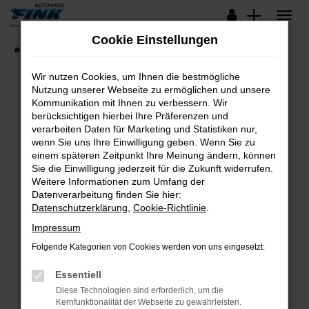
Zum
Hauptinhalt
Cookie Einstellungen
springen
Startseite
Fahrzeugangebote
Lagerfahrzeuge
Wir nutzen Cookies, um Ihnen die bestmögliche
Nutzung unserer Webseite zu ermöglichen und unsere
Kommunikation mit Ihnen zu verbessern. Wir
Fehler: Network Error
berücksichtigen hierbei Ihre Präferenzen und
verarbeiten Daten für Marketing und Statistiken nur,
Beim Laden ist ein Fehler aufgetreten.
wenn Sie uns Ihre Einwilligung geben. Wenn Sie zu
Hier sind ein paar Tipps, die dir helfen können:
einem späteren Zeitpunkt Ihre Meinung ändern, können
Sie die Einwilligung jederzeit für die Zukunft widerrufen.
Überprüfe deine Firewall und deine
Weitere Informationen zum Umfang der
Internetverbindung.
Datenverarbeitung finden Sie hier:
Datenschutzerklärung
,
Cookie-Richtlinie
.
Laden andere Webseiten, zum Beispiel deine
Suchmaschine?
Impressum
Prüfe deine Browsererweiterungen.
Folgende Kategorien von Cookies werden von uns eingesetzt:
Manche Erweiterungen, wie Werbeblocker,
Essentiell
können das Laden bestimmter Seiten
verhindern. Funktioniert die Seite in einem
Diese Technologien sind erforderlich, um die
Kernfunktionalität der Webseite zu gewährleisten.
anderen Browser oder in einem privaten