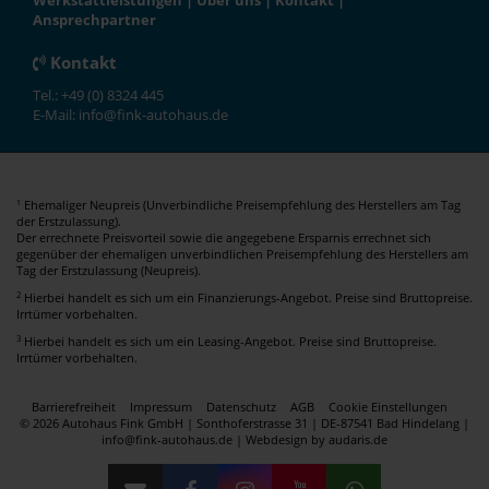
Werkstattleistungen
|
Über uns
|
Kontakt
|
Ansprechpartner
Kontakt
Tel.: +49 (0) 8324 445
E-Mail: info@fink-autohaus.de
Ehemaliger Neupreis (Unverbindliche Preisempfehlung des Herstellers am Tag
1
der Erstzulassung).
Der errechnete Preisvorteil sowie die angegebene Ersparnis errechnet sich
gegenüber der ehemaligen unverbindlichen Preisempfehlung des Herstellers am
Tag der Erstzulassung (Neupreis).
2
Hierbei handelt es sich um ein Finanzierungs-Angebot. Preise sind Bruttopreise.
Irrtümer vorbehalten.
3
Hierbei handelt es sich um ein Leasing-Angebot. Preise sind Bruttopreise.
Irrtümer vorbehalten.
Barrierefreiheit
Impressum
Datenschutz
AGB
Cookie Einstellungen
© 2026 Autohaus Fink GmbH | Sonthoferstrasse 31 | DE-87541 Bad Hindelang |
info@fink-autohaus.de |
Webdesign by audaris.de