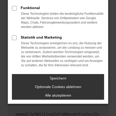
Fenster?
Funktional
Starte dein Gerät neu.
Diese Technologien bieten die bestmögliche Funktionalität
Das kann manchmal helfen, vorübergehende
der Webseite. Services von Drittanbietern wie Google
Maps, Chats, Fahrzeugbewertungssystem und weitere
Probleme zu beheben.
werden aktiviert.
Stelle sicher, dass dein Browser und dein
Betriebssystem auf dem neuesten Stand
Statistik und Marketing
sind.
Diese Technologien ermöglichen es uns, die Nutzung der
Webseite zu analysieren, um die Leistung zu messen und
Veraltete Software birgt nicht nur ein
zu verbessern. Zudem werden Technologien eingesetzt,
Sicherheitsrisiko, sondern kann auch dazu
die von dritten Werbetreibenden verwendet werden, um
führen, dass bestimmte Funktionen nicht mehr
Sie auf anderen Webseiten zu verfolgen und um Anzeigen
unterstützt werden.
zu schalten, die für Ihre Interessen relevant sind.
Wende dich an den Webseitenbetreiber.
Speichern
Wenn du alle oben genannten Schritte versucht
hast, kontaktiere uns bitte. Wir werden
Optionale Cookies ablehnen
versuchen, das Problem zu beheben. Du kannst
Alle akzeptieren
uns diesen Text schicken, um uns bei der
Fehlersuche zu unterstützen:
ewogICJuYW1lIjogIk5ldHdvcmtFcnJvciIs