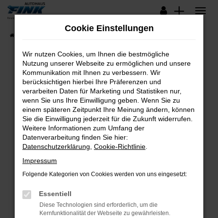
Zum
Hauptinhalt
Cookie Einstellungen
springen
Startseite
Fahrzeugangebote
Lagerfahrzeuge
Wir nutzen Cookies, um Ihnen die bestmögliche
Nutzung unserer Webseite zu ermöglichen und unsere
Kommunikation mit Ihnen zu verbessern. Wir
Fehler: Network Error
berücksichtigen hierbei Ihre Präferenzen und
verarbeiten Daten für Marketing und Statistiken nur,
Beim Laden ist ein Fehler aufgetreten.
wenn Sie uns Ihre Einwilligung geben. Wenn Sie zu
Hier sind ein paar Tipps, die dir helfen können:
einem späteren Zeitpunkt Ihre Meinung ändern, können
Sie die Einwilligung jederzeit für die Zukunft widerrufen.
Überprüfe deine Firewall und deine
Weitere Informationen zum Umfang der
Internetverbindung.
Datenverarbeitung finden Sie hier:
Datenschutzerklärung
,
Cookie-Richtlinie
.
Laden andere Webseiten, zum Beispiel deine
Suchmaschine?
Impressum
Prüfe deine Browsererweiterungen.
Folgende Kategorien von Cookies werden von uns eingesetzt:
Manche Erweiterungen, wie Werbeblocker,
Essentiell
können das Laden bestimmter Seiten
verhindern. Funktioniert die Seite in einem
Diese Technologien sind erforderlich, um die
Kernfunktionalität der Webseite zu gewährleisten.
anderen Browser oder in einem privaten