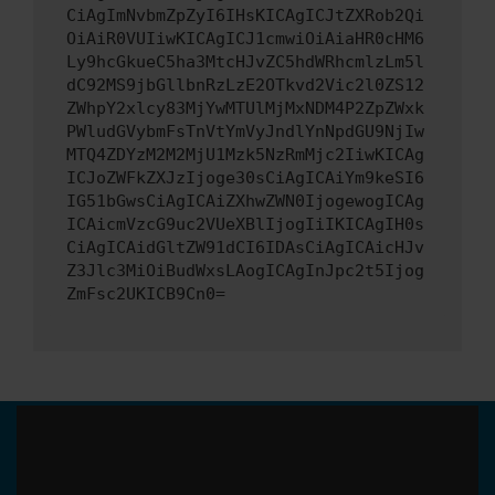
CiAgImNvbmZpZyI6IHsKICAgICJtZXRob2Qi
OiAiR0VUIiwKICAgICJ1cmwiOiAiaHR0cHM6
Ly9hcGkueC5ha3MtcHJvZC5hdWRhcmlzLm5l
dC92MS9jbGllbnRzLzE2OTkvd2Vic2l0ZS12
ZWhpY2xlcy83MjYwMTUlMjMxNDM4P2ZpZWxk
PWludGVybmFsTnVtYmVyJndlYnNpdGU9NjIw
MTQ4ZDYzM2M2MjU1Mzk5NzRmMjc2IiwKICAg
ICJoZWFkZXJzIjoge30sCiAgICAiYm9keSI6
IG51bGwsCiAgICAiZXhwZWN0IjogewogICAg
ICAicmVzcG9uc2VUeXBlIjogIiIKICAgIH0s
CiAgICAidGltZW91dCI6IDAsCiAgICAicHJv
Z3Jlc3MiOiBudWxsLAogICAgInJpc2t5Ijog
ZmFsc2UKICB9Cn0=