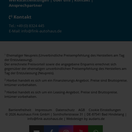
Werkstattleistungen
|
Über uns
|
Kontakt
|
Ansprechpartner
Kontakt
Tel.: +49 (0) 8324 445
E-Mail: info@fink-autohaus.de
Ehemaliger Neupreis (Unverbindliche Preisempfehlung des Herstellers am Tag
1
der Erstzulassung).
Der errechnete Preisvorteil sowie die angegebene Ersparnis errechnet sich
gegenüber der ehemaligen unverbindlichen Preisempfehlung des Herstellers am
Tag der Erstzulassung (Neupreis).
2
Hierbei handelt es sich um ein Finanzierungs-Angebot. Preise sind Bruttopreise.
Irrtümer vorbehalten.
3
Hierbei handelt es sich um ein Leasing-Angebot. Preise sind Bruttopreise.
Irrtümer vorbehalten.
Barrierefreiheit
Impressum
Datenschutz
AGB
Cookie Einstellungen
© 2026 Autohaus Fink GmbH | Sonthoferstrasse 31 | DE-87541 Bad Hindelang |
info@fink-autohaus.de |
Webdesign by audaris.de