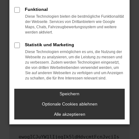
Fenster?
Funktional
Starte dein Gerät neu.
Diese Technologien bieten die bestmögliche Funktionalität
Das kann manchmal helfen, vorübergehende
der Webseite. Services von Drittanbietern wie Google
Maps, Chats, Fahrzeugbewertungssystem und weitere
Probleme zu beheben.
werden aktiviert.
Stelle sicher, dass dein Browser und dein
Betriebssystem auf dem neuesten Stand
Statistik und Marketing
sind.
Diese Technologien ermöglichen es uns, die Nutzung der
Webseite zu analysieren, um die Leistung zu messen und
Veraltete Software birgt nicht nur ein
zu verbessern. Zudem werden Technologien eingesetzt,
Sicherheitsrisiko, sondern kann auch dazu
die von dritten Werbetreibenden verwendet werden, um
führen, dass bestimmte Funktionen nicht mehr
Sie auf anderen Webseiten zu verfolgen und um Anzeigen
unterstützt werden.
zu schalten, die für Ihre Interessen relevant sind.
Wende dich an den Webseitenbetreiber.
Speichern
Wenn du alle oben genannten Schritte versucht
hast, kontaktiere uns bitte. Wir werden
Optionale Cookies ablehnen
versuchen, das Problem zu beheben. Du kannst
Alle akzeptieren
uns diesen Text schicken, um uns bei der
Fehlersuche zu unterstützen:
ewogICJuYW1lIjogIk5ldHdvcmtFcnJvciIs