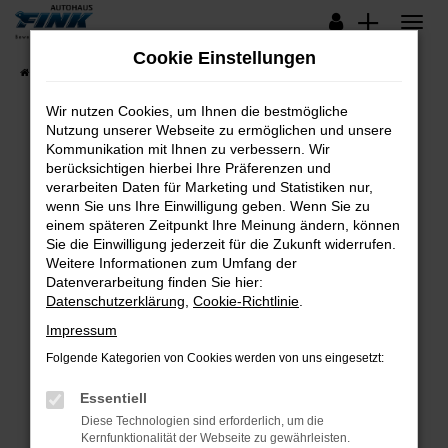
Zum
Hauptinhalt
Cookie Einstellungen
springen
Startseite
Fahrzeugangebote
Lagerfahrzeuge
Wir nutzen Cookies, um Ihnen die bestmögliche
Nutzung unserer Webseite zu ermöglichen und unsere
Kommunikation mit Ihnen zu verbessern. Wir
Fehler: Network Error
berücksichtigen hierbei Ihre Präferenzen und
verarbeiten Daten für Marketing und Statistiken nur,
Beim Laden ist ein Fehler aufgetreten.
wenn Sie uns Ihre Einwilligung geben. Wenn Sie zu
Hier sind ein paar Tipps, die dir helfen können:
einem späteren Zeitpunkt Ihre Meinung ändern, können
Sie die Einwilligung jederzeit für die Zukunft widerrufen.
Überprüfe deine Firewall und deine
Weitere Informationen zum Umfang der
Internetverbindung.
Datenverarbeitung finden Sie hier:
Datenschutzerklärung
,
Cookie-Richtlinie
.
Laden andere Webseiten, zum Beispiel deine
Suchmaschine?
Impressum
Prüfe deine Browsererweiterungen.
Folgende Kategorien von Cookies werden von uns eingesetzt:
Manche Erweiterungen, wie Werbeblocker,
Essentiell
können das Laden bestimmter Seiten
verhindern. Funktioniert die Seite in einem
Diese Technologien sind erforderlich, um die
Kernfunktionalität der Webseite zu gewährleisten.
anderen Browser oder in einem privaten