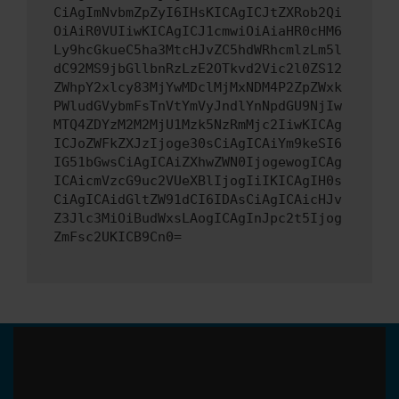
CiAgImNvbmZpZyI6IHsKICAgICJtZXRob2Qi
OiAiR0VUIiwKICAgICJ1cmwiOiAiaHR0cHM6
Ly9hcGkueC5ha3MtcHJvZC5hdWRhcmlzLm5l
dC92MS9jbGllbnRzLzE2OTkvd2Vic2l0ZS12
ZWhpY2xlcy83MjYwMDclMjMxNDM4P2ZpZWxk
PWludGVybmFsTnVtYmVyJndlYnNpdGU9NjIw
MTQ4ZDYzM2M2MjU1Mzk5NzRmMjc2IiwKICAg
ICJoZWFkZXJzIjoge30sCiAgICAiYm9keSI6
IG51bGwsCiAgICAiZXhwZWN0IjogewogICAg
ICAicmVzcG9uc2VUeXBlIjogIiIKICAgIH0s
CiAgICAidGltZW91dCI6IDAsCiAgICAicHJv
Z3Jlc3MiOiBudWxsLAogICAgInJpc2t5Ijog
ZmFsc2UKICB9Cn0=