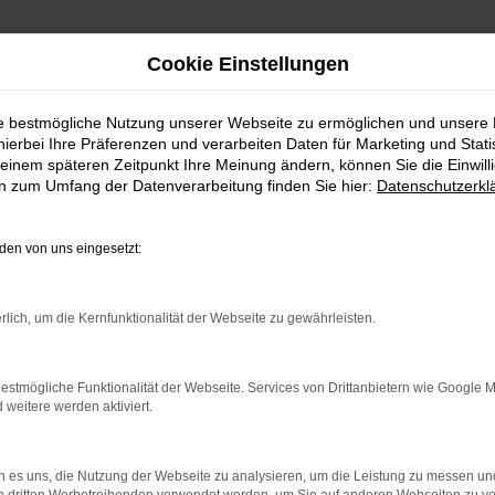
Cookie Einstellungen
ie bestmögliche Nutzung unserer Webseite zu ermöglichen und unsere
hierbei Ihre Präferenzen und verarbeiten Daten für Marketing und Stati
einem späteren Zeitpunkt Ihre Meinung ändern, können Sie die Einwillig
en zum Umfang der Datenverarbeitung finden Sie hier:
Datenschutzerkl
en von uns eingesetzt:
indung.
hine?
rlich, um die Kernfunktionalität der Webseite zu gewährleisten.
aden bestimmter Seiten verhindern. Funktioniert die Seite in e
estmögliche Funktionalität der Webseite. Services von Drittanbietern wie Google 
eitere werden aktiviert.
 zu beheben.
bssystem auf dem neuesten Stand sind.
 es uns, die Nutzung der Webseite zu analysieren, um die Leistung zu messen u
ko, sondern kann auch dazu führen, dass bestimmte Funktionen nic