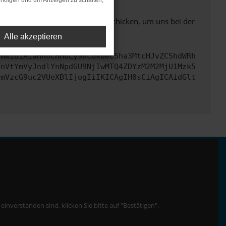
rfolgen und um Anzeigen zu schalten,
ben. Du kannst uns diesen Text schicken, um uns bei der
Alle akzeptieren
cmwiOiAiaHR0cHM6Ly9hcGkueC5ha3MtcHJvZC5hdWRh
TnVtYmVyJndlYnNpdGU9NjIwMTQ4ZDYzM2M2MjU1Mzk5
cmVzcG9uc2VUeXBlIjogIiIKICAgIH0sCiAgICAidGlt
nverstanden sind, klicken Sie bitte auf "Bestätigen".