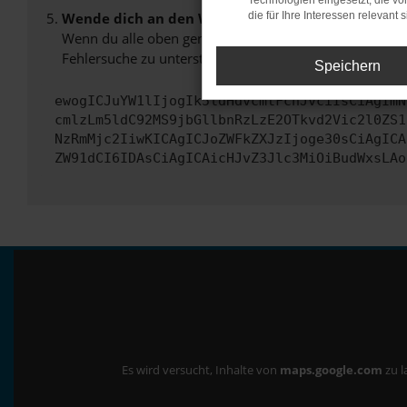
Technologien eingesetzt, die v
Wende dich an den Webseitenbetreiber.
die für Ihre Interessen relevant s
Wenn du alle oben genannten Schritte versucht hast, k
Fehlersuche zu unterstützen:
Speichern
ewogICJuYW1lIjogIk5ldHdvcmtFcnJvciIsCiAgImN
cmlzLm5ldC92MS9jbGllbnRzLzE2OTkvd2Vic2l0ZS1
NzRmMjc2IiwKICAgICJoZWFkZXJzIjoge30sCiAgICA
ZW91dCI6IDAsCiAgICAicHJvZ3Jlc3MiOiBudWxsLAo
Es wird versucht, Inhalte von
maps.google.com
zu l