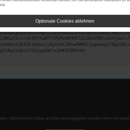
on dritten Werbetreibenden verwendet werden, um Sie auf anderen Webseiten zu ve
ind.
ontaktiere uns bitte. Wir werden versuchen, das Problem zu behe
Optionale Cookies ablehnen
vbmZpZyI6IHsKICAgICJtZXRob2QiOiAiR0VUIiwKICAgICJ1
2ZWhpY2xlcy83MjYwNTYlMjMxNDM4P2ZpZWxkPWludGVybmFs
iYm9keSI6IG51bGwsCiAgICAiZXhwZWN0IjogewogICAgICAi
gICAgInJpc2t5IjogZmFsc2UKICB9Cn0=
aden. Dabei können Daten an Dritte weitergegeben werden. Wenn Sie damit ei