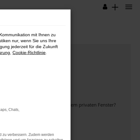
 Kommunikation mit Ihnen zu
stiken nur, wenn Sie uns Ihre
ung jederzeit für die Zukunft
ärung
,
Cookie-Richtlinie
.
inem anderen Browser oder in einem privaten Fenster?
Maps, Chats,
nd zu verbessern. Zudem werden
ht mehr unterstützt werden.