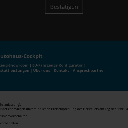
Bestätigen
utohaus-Cockpit
zeug-Showroom
|
EU-Fahrzeuge Konfigurator
|
stattleistungen
|
Über uns
|
Kontakt
|
Ansprechpartner
rstzulassung).
er der ehemaligen unverbindlichen Preisempfehlung des Herstellers am Tag der Erstzula
rrtümer vorbehalten.
 vorbehalten.