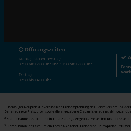
Öffnungszeiten
A
Montag bis Donnerstag:
07:30 bis 12:00 Uhr und 13:00 bis 17:00 Uhr
Fahr
Werk
Freitag:
07:30 bis 14:00 Uhr
Ehemaliger Neupreis (Unverbindliche Preisempfehlung des Herstellers am Tag der E
1
Der errechnete Preisvorteil sowie die angegebene Ersparnis errechnet sich gegenüb
2
Hierbei handelt es sich um ein Finanzierungs-Angebot. Preise sind Bruttopreise. I
3
Hierbei handelt es sich um ein Leasing-Angebot. Preise sind Bruttopreise. Irrtümer