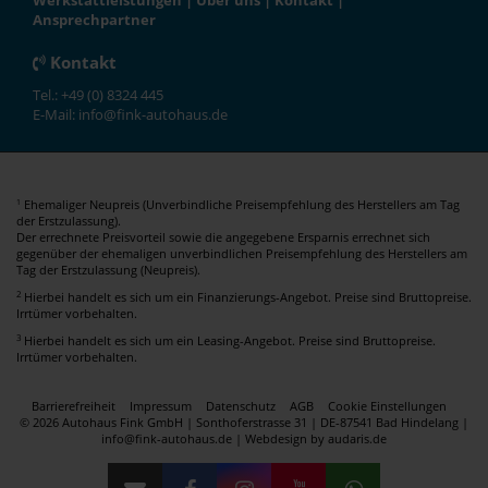
Werkstattleistungen
|
Über uns
|
Kontakt
|
Ansprechpartner
Kontakt
Tel.: +49 (0) 8324 445
E-Mail: info@fink-autohaus.de
Ehemaliger Neupreis (Unverbindliche Preisempfehlung des Herstellers am Tag
1
der Erstzulassung).
Der errechnete Preisvorteil sowie die angegebene Ersparnis errechnet sich
gegenüber der ehemaligen unverbindlichen Preisempfehlung des Herstellers am
Tag der Erstzulassung (Neupreis).
2
Hierbei handelt es sich um ein Finanzierungs-Angebot. Preise sind Bruttopreise.
Irrtümer vorbehalten.
3
Hierbei handelt es sich um ein Leasing-Angebot. Preise sind Bruttopreise.
Irrtümer vorbehalten.
Barrierefreiheit
Impressum
Datenschutz
AGB
Cookie Einstellungen
© 2026 Autohaus Fink GmbH | Sonthoferstrasse 31 | DE-87541 Bad Hindelang |
info@fink-autohaus.de |
Webdesign by audaris.de