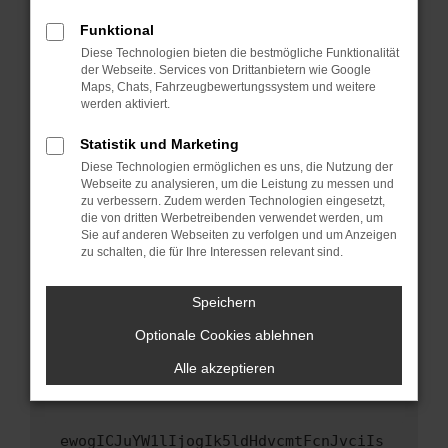
Fenster?
Funktional
Starte dein Gerät neu.
Diese Technologien bieten die bestmögliche Funktionalität
Das kann manchmal helfen, vorübergehende
der Webseite. Services von Drittanbietern wie Google
Maps, Chats, Fahrzeugbewertungssystem und weitere
Probleme zu beheben.
werden aktiviert.
Stelle sicher, dass dein Browser und dein
Betriebssystem auf dem neuesten Stand
Statistik und Marketing
sind.
Diese Technologien ermöglichen es uns, die Nutzung der
Webseite zu analysieren, um die Leistung zu messen und
Veraltete Software birgt nicht nur ein
zu verbessern. Zudem werden Technologien eingesetzt,
Sicherheitsrisiko, sondern kann auch dazu
die von dritten Werbetreibenden verwendet werden, um
führen, dass bestimmte Funktionen nicht mehr
Sie auf anderen Webseiten zu verfolgen und um Anzeigen
unterstützt werden.
zu schalten, die für Ihre Interessen relevant sind.
Wende dich an den Webseitenbetreiber.
Speichern
Wenn du alle oben genannten Schritte versucht
hast, kontaktiere uns bitte. Wir werden
Optionale Cookies ablehnen
versuchen, das Problem zu beheben. Du kannst
Alle akzeptieren
uns diesen Text schicken, um uns bei der
Fehlersuche zu unterstützen:
ewogICJuYW1lIjogIk5ldHdvcmtFcnJvciIs