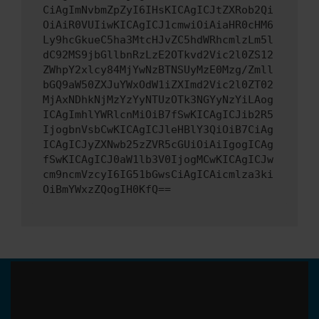
CiAgImNvbmZpZyI6IHsKICAgICJtZXRob2Qi
OiAiR0VUIiwKICAgICJ1cmwiOiAiaHR0cHM6
Ly9hcGkueC5ha3MtcHJvZC5hdWRhcmlzLm5l
dC92MS9jbGllbnRzLzE2OTkvd2Vic2l0ZS12
ZWhpY2xlcy84MjYwNzBTNSUyMzE0Mzg/Zmll
bGQ9aW50ZXJuYWxOdW1iZXImd2Vic2l0ZT02
MjAxNDhkNjMzYzYyNTUzOTk3NGYyNzYiLAog
ICAgImhlYWRlcnMiOiB7fSwKICAgICJib2R5
IjogbnVsbCwKICAgICJleHBlY3QiOiB7CiAg
ICAgICJyZXNwb25zZVR5cGUiOiAiIgogICAg
fSwKICAgICJ0aW1lb3V0IjogMCwKICAgICJw
cm9ncmVzcyI6IG51bGwsCiAgICAicmlza3ki
OiBmYWxzZQogIH0KfQ==