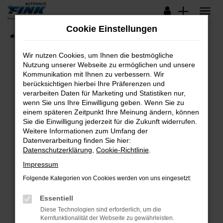
Zum
Hauptinhalt
Cookie Einstellungen
springen
Startseite
Fahrzeugangebote
Lagerfahrzeuge
Wir nutzen Cookies, um Ihnen die bestmögliche
Nutzung unserer Webseite zu ermöglichen und unsere
Kommunikation mit Ihnen zu verbessern. Wir
Fehler: Network Error
berücksichtigen hierbei Ihre Präferenzen und
verarbeiten Daten für Marketing und Statistiken nur,
Beim Laden ist ein Fehler aufgetreten.
wenn Sie uns Ihre Einwilligung geben. Wenn Sie zu
Hier sind ein paar Tipps, die dir helfen können:
einem späteren Zeitpunkt Ihre Meinung ändern, können
Sie die Einwilligung jederzeit für die Zukunft widerrufen.
Überprüfe deine Firewall und deine
Weitere Informationen zum Umfang der
Internetverbindung.
Datenverarbeitung finden Sie hier:
Datenschutzerklärung
,
Cookie-Richtlinie
.
Laden andere Webseiten, zum Beispiel deine
Suchmaschine?
Impressum
Prüfe deine Browsererweiterungen.
Folgende Kategorien von Cookies werden von uns eingesetzt:
Manche Erweiterungen, wie Werbeblocker,
Essentiell
können das Laden bestimmter Seiten
verhindern. Funktioniert die Seite in einem
Diese Technologien sind erforderlich, um die
Kernfunktionalität der Webseite zu gewährleisten.
anderen Browser oder in einem privaten