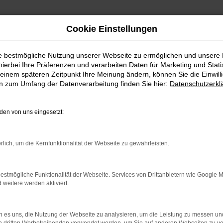
Cookie Einstellungen
ie bestmögliche Nutzung unserer Webseite zu ermöglichen und unsere
hierbei Ihre Präferenzen und verarbeiten Daten für Marketing und Stati
einem späteren Zeitpunkt Ihre Meinung ändern, können Sie die Einwillig
en zum Umfang der Datenverarbeitung finden Sie hier:
Datenschutzerkl
en von uns eingesetzt:
indung.
hine?
rlich, um die Kernfunktionalität der Webseite zu gewährleisten.
aden bestimmter Seiten verhindern. Funktioniert die Seite in e
estmögliche Funktionalität der Webseite. Services von Drittanbietern wie Google 
eitere werden aktiviert.
 zu beheben.
bssystem auf dem neuesten Stand sind.
 es uns, die Nutzung der Webseite zu analysieren, um die Leistung zu messen u
ko, sondern kann auch dazu führen, dass bestimmte Funktionen nic