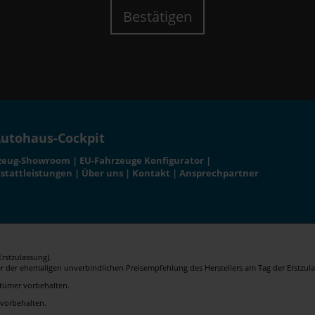
Bestätigen
utohaus-Cockpit
zeug-Showroom
|
EU-Fahrzeuge Konfigurator
|
stattleistungen
|
Über uns
|
Kontakt
|
Ansprechpartner
rstzulassung).
er der ehemaligen unverbindlichen Preisempfehlung des Herstellers am Tag der Erstzula
rrtümer vorbehalten.
 vorbehalten.