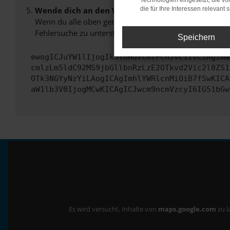
Technologien eingesetzt, die v
Wende dich an den Webseitenbetreiber.
die für Ihre Interessen relevant s
Wenn du alle oben genannten Schritte versucht hast, k
Fehlersuche zu unterstützen:
Speichern
ewogICJuYW1lIjogIk5ldHdvcmtFcnJvciIsCiAgImN
cmlzLm5ldC92MS9jbGllbnRzLzE2OTkvd2Vic2l0ZS1
OTk3NGYyNzYiLAogICAgImhlYWRlcnMiOiB7fSwKICA
aW1lb3V0IjogMCwKICAgICJwcm9ncmVzcyI6IG51bGw
Es wird versucht, Inhalte von
maps.google.com
zu l