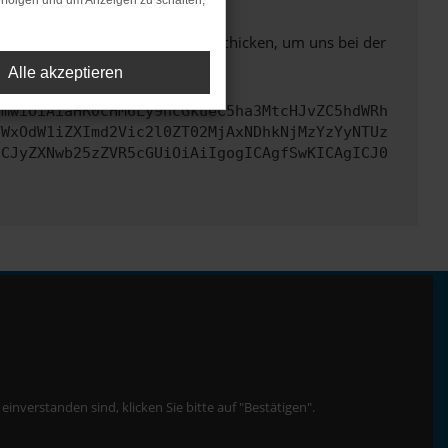
rfolgen und um Anzeigen zu schalten,
ben. Du kannst uns diesen Text schicken, um uns bei der
Alle akzeptieren
cmwiOiAiaHR0cHM6Ly9hcGkueC5ha3MtcHJvZC5hdWRh
YWxOdW1iZXImd2Vic2l0ZT02MjAxNDhkNjMzYzYyNTUz
ICJyZXNwb25zZVR5cGUiOiAiIgogICAgfSwKICAgICJ0
nverstanden sind, klicken Sie bitte auf "Bestätigen".