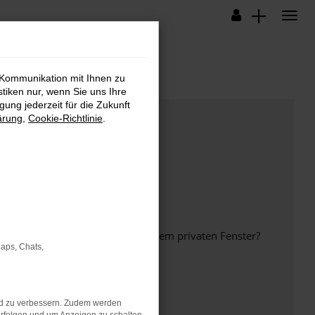
 Kommunikation mit Ihnen zu
stiken nur, wenn Sie uns Ihre
ung jederzeit für die Zukunft
ärung
,
Cookie-Richtlinie
.
inem anderen Browser oder in einem privaten Fenster?
Maps, Chats,
nd zu verbessern. Zudem werden
ht mehr unterstützt werden.