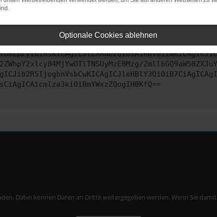
on dritten Werbetreibenden verwendet werden, um Sie auf anderen Webseiten zu ve
ind.
ontaktiere uns bitte. Wir werden versuchen, das Problem zu behe
Optionale Cookies ablehnen
vbmZpZyI6IHsKICAgICJtZXRob2QiOiAiR0VUIiwKICAgICJ1
2ZWhpY2xlcy84MjYwOTlTNSUyMzE0Mzg/ZmllbGQ9aW50ZXJu
gICJib2R5IjogbnVsbCwKICAgICJleHBlY3QiOiB7CiAgICAg
sCiAgICAicmlza3kiOiBmYWxzZQogIH0KfQ==
aden. Dabei können Daten an Dritte weitergegeben werden. Wenn Sie damit ei