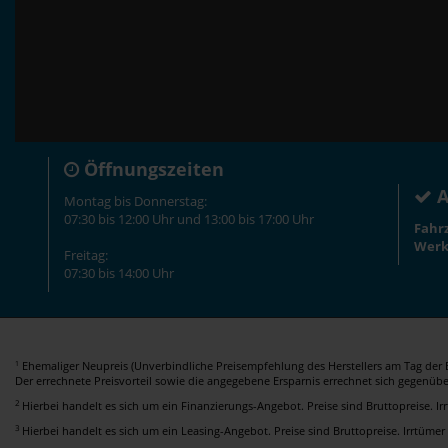
Öffnungszeiten
A
Montag bis Donnerstag:
07:30 bis 12:00 Uhr und 13:00 bis 17:00 Uhr
Fahr
Werk
Freitag:
07:30 bis 14:00 Uhr
Ehemaliger Neupreis (Unverbindliche Preisempfehlung des Herstellers am Tag der E
1
Der errechnete Preisvorteil sowie die angegebene Ersparnis errechnet sich gegenüb
2
Hierbei handelt es sich um ein Finanzierungs-Angebot. Preise sind Bruttopreise. I
3
Hierbei handelt es sich um ein Leasing-Angebot. Preise sind Bruttopreise. Irrtümer