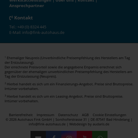
Werkstattleistungen
|
Über uns
|
Kontakt
|
Ansprechpartner
Kontakt
Tel.: +49 (0) 8324 445
E-Mail: info@fink-autohaus.de
Ehemaliger Neupreis (Unverbindliche Preisempfehlung des Herstellers am Tag
1
der Erstzulassung).
Der errechnete Preisvorteil sowie die angegebene Ersparnis errechnet sich
gegenüber der ehemaligen unverbindlichen Preisempfehlung des Herstellers am
Tag der Erstzulassung (Neupreis).
2
Hierbei handelt es sich um ein Finanzierungs-Angebot. Preise sind Bruttopreise.
Irrtümer vorbehalten.
3
Hierbei handelt es sich um ein Leasing-Angebot. Preise sind Bruttopreise.
Irrtümer vorbehalten.
Barrierefreiheit
Impressum
Datenschutz
AGB
Cookie Einstellungen
© 2026 Autohaus Fink GmbH | Sonthoferstrasse 31 | DE-87541 Bad Hindelang |
info@fink-autohaus.de |
Webdesign by audaris.de