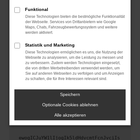
Fenster?
Funktional
Starte dein Gerät neu.
Diese Technologien bieten die bestmögliche Funktionalität
Das kann manchmal helfen, vorübergehende
der Webseite. Services von Drittanbietern wie Google
Maps, Chats, Fahrzeugbewertungssystem und weitere
Probleme zu beheben.
werden aktiviert.
Stelle sicher, dass dein Browser und dein
Betriebssystem auf dem neuesten Stand
Statistik und Marketing
sind.
Diese Technologien ermöglichen es uns, die Nutzung der
Webseite zu analysieren, um die Leistung zu messen und
Veraltete Software birgt nicht nur ein
zu verbessern. Zudem werden Technologien eingesetzt,
Sicherheitsrisiko, sondern kann auch dazu
die von dritten Werbetreibenden verwendet werden, um
führen, dass bestimmte Funktionen nicht mehr
Sie auf anderen Webseiten zu verfolgen und um Anzeigen
unterstützt werden.
zu schalten, die für Ihre Interessen relevant sind.
Wende dich an den Webseitenbetreiber.
Speichern
Wenn du alle oben genannten Schritte versucht
hast, kontaktiere uns bitte. Wir werden
Optionale Cookies ablehnen
versuchen, das Problem zu beheben. Du kannst
Alle akzeptieren
uns diesen Text schicken, um uns bei der
Fehlersuche zu unterstützen:
ewogICJuYW1lIjogIk5ldHdvcmtFcnJvciIs