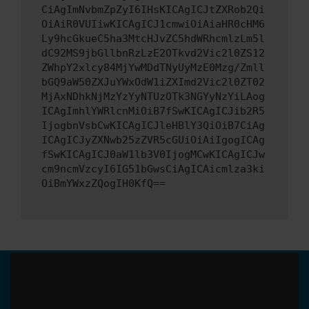
CiAgImNvbmZpZyI6IHsKICAgICJtZXRob2Qi
OiAiR0VUIiwKICAgICJ1cmwiOiAiaHR0cHM6
Ly9hcGkueC5ha3MtcHJvZC5hdWRhcmlzLm5l
dC92MS9jbGllbnRzLzE2OTkvd2Vic2l0ZS12
ZWhpY2xlcy84MjYwMDdTNyUyMzE0Mzg/Zmll
bGQ9aW50ZXJuYWxOdW1iZXImd2Vic2l0ZT02
MjAxNDhkNjMzYzYyNTUzOTk3NGYyNzYiLAog
ICAgImhlYWRlcnMiOiB7fSwKICAgICJib2R5
IjogbnVsbCwKICAgICJleHBlY3QiOiB7CiAg
ICAgICJyZXNwb25zZVR5cGUiOiAiIgogICAg
fSwKICAgICJ0aW1lb3V0IjogMCwKICAgICJw
cm9ncmVzcyI6IG51bGwsCiAgICAicmlza3ki
OiBmYWxzZQogIH0KfQ==