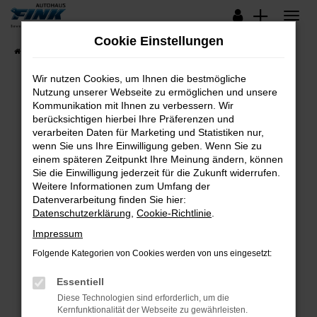
Zum
Hauptinhalt
Cookie Einstellungen
springen
Startseite
Fahrzeugangebote
Lagerfahrzeuge
Wir nutzen Cookies, um Ihnen die bestmögliche
Nutzung unserer Webseite zu ermöglichen und unsere
Kommunikation mit Ihnen zu verbessern. Wir
Fehler: Network Error
berücksichtigen hierbei Ihre Präferenzen und
verarbeiten Daten für Marketing und Statistiken nur,
Beim Laden ist ein Fehler aufgetreten.
wenn Sie uns Ihre Einwilligung geben. Wenn Sie zu
Hier sind ein paar Tipps, die dir helfen können:
einem späteren Zeitpunkt Ihre Meinung ändern, können
Sie die Einwilligung jederzeit für die Zukunft widerrufen.
Überprüfe deine Firewall und deine
Weitere Informationen zum Umfang der
Internetverbindung.
Datenverarbeitung finden Sie hier:
Datenschutzerklärung
,
Cookie-Richtlinie
.
Laden andere Webseiten, zum Beispiel deine
Suchmaschine?
Impressum
Prüfe deine Browsererweiterungen.
Folgende Kategorien von Cookies werden von uns eingesetzt:
Manche Erweiterungen, wie Werbeblocker,
Essentiell
können das Laden bestimmter Seiten
verhindern. Funktioniert die Seite in einem
Diese Technologien sind erforderlich, um die
Kernfunktionalität der Webseite zu gewährleisten.
anderen Browser oder in einem privaten