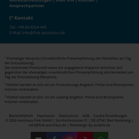
Werkstattleistungen
|
Über uns
|
Kontakt
|
Ansprechpartner
Kontakt
Tel.: +49 (0) 8324 445
E-Mail: info@fink-autohaus.de
Ehemaliger Neupreis (Unverbindliche Preisempfehlung des Herstellers am Tag
1
der Erstzulassung).
Der errechnete Preisvorteil sowie die angegebene Ersparnis errechnet sich
gegenüber der ehemaligen unverbindlichen Preisempfehlung des Herstellers am
Tag der Erstzulassung (Neupreis).
2
Hierbei handelt es sich um ein Finanzierungs-Angebot. Preise sind Bruttopreise.
Irrtümer vorbehalten.
3
Hierbei handelt es sich um ein Leasing-Angebot. Preise sind Bruttopreise.
Irrtümer vorbehalten.
Barrierefreiheit
Impressum
Datenschutz
AGB
Cookie Einstellungen
© 2026 Autohaus Fink GmbH | Sonthoferstrasse 31 | DE-87541 Bad Hindelang |
info@fink-autohaus.de |
Webdesign by audaris.de