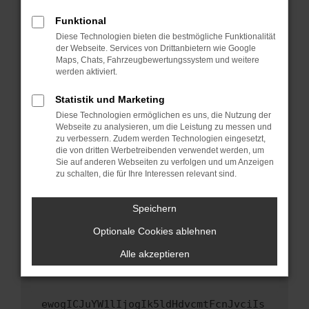
Fenster?
Funktional
Starte dein Gerät neu.
Diese Technologien bieten die bestmögliche Funktionalität
Das kann manchmal helfen, vorübergehende
der Webseite. Services von Drittanbietern wie Google
Maps, Chats, Fahrzeugbewertungssystem und weitere
Probleme zu beheben.
werden aktiviert.
Stelle sicher, dass dein Browser und dein
Betriebssystem auf dem neuesten Stand
Statistik und Marketing
sind.
Diese Technologien ermöglichen es uns, die Nutzung der
Webseite zu analysieren, um die Leistung zu messen und
Veraltete Software birgt nicht nur ein
zu verbessern. Zudem werden Technologien eingesetzt,
Sicherheitsrisiko, sondern kann auch dazu
die von dritten Werbetreibenden verwendet werden, um
führen, dass bestimmte Funktionen nicht mehr
Sie auf anderen Webseiten zu verfolgen und um Anzeigen
unterstützt werden.
zu schalten, die für Ihre Interessen relevant sind.
Wende dich an den Webseitenbetreiber.
Speichern
Wenn du alle oben genannten Schritte versucht
hast, kontaktiere uns bitte. Wir werden
Optionale Cookies ablehnen
versuchen, das Problem zu beheben. Du kannst
Alle akzeptieren
uns diesen Text schicken, um uns bei der
Fehlersuche zu unterstützen:
ewogICJuYW1lIjogIk5ldHdvcmtFcnJvciIs