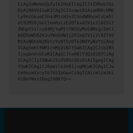
CiAgImNvbmZpZyI6IHsKICAgICJtZXRob2Qi
OiAiR0VUIiwKICAgICJ1cmwiOiAiaHR0cHM6
Ly9hcGkueC5ha3MtcHJvZC5hdWRhcmlzLm5l
dC92MS9jbGllbnRzLzE2OTkvd2Vic2l0ZS12
ZWhpY2xlcy84MjYwMTlTNSUyMzE0Mzg/Zmll
bGQ9aW50ZXJuYWxOdW1iZXImd2Vic2l0ZT02
MjAxNDhkNjMzYzYyNTUzOTk3NGYyNzYiLAog
ICAgImhlYWRlcnMiOiB7fSwKICAgICJib2R5
IjogbnVsbCwKICAgICJleHBlY3QiOiB7CiAg
ICAgICJyZXNwb25zZVR5cGUiOiAiIgogICAg
fSwKICAgICJ0aW1lb3V0IjogMCwKICAgICJw
cm9ncmVzcyI6IG51bGwsCiAgICAicmlza3ki
OiBmYWxzZQogIH0KfQ==