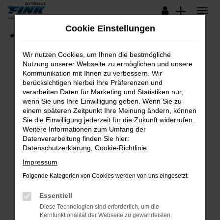
Zum
Hauptinhalt
Cookie Einstellungen
springen
Startseite
Fahrzeugangebote
Lagerfahrzeuge
Wir nutzen Cookies, um Ihnen die bestmögliche
Nutzung unserer Webseite zu ermöglichen und unsere
Kommunikation mit Ihnen zu verbessern. Wir
Fehler: Network Error
berücksichtigen hierbei Ihre Präferenzen und
verarbeiten Daten für Marketing und Statistiken nur,
Beim Laden ist ein Fehler aufgetreten.
wenn Sie uns Ihre Einwilligung geben. Wenn Sie zu
Hier sind ein paar Tipps, die dir helfen können:
einem späteren Zeitpunkt Ihre Meinung ändern, können
Sie die Einwilligung jederzeit für die Zukunft widerrufen.
Überprüfe deine Firewall und deine
Weitere Informationen zum Umfang der
Internetverbindung.
Datenverarbeitung finden Sie hier:
Datenschutzerklärung
,
Cookie-Richtlinie
.
Laden andere Webseiten, zum Beispiel deine
Suchmaschine?
Impressum
Prüfe deine Browsererweiterungen.
Folgende Kategorien von Cookies werden von uns eingesetzt:
Manche Erweiterungen, wie Werbeblocker,
Essentiell
können das Laden bestimmter Seiten
verhindern. Funktioniert die Seite in einem
Diese Technologien sind erforderlich, um die
Kernfunktionalität der Webseite zu gewährleisten.
anderen Browser oder in einem privaten