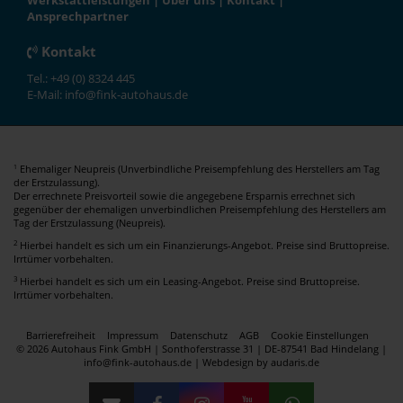
Werkstattleistungen
|
Über uns
|
Kontakt
|
Ansprechpartner
Kontakt
Tel.: +49 (0) 8324 445
E-Mail: info@fink-autohaus.de
Ehemaliger Neupreis (Unverbindliche Preisempfehlung des Herstellers am Tag
1
der Erstzulassung).
Der errechnete Preisvorteil sowie die angegebene Ersparnis errechnet sich
gegenüber der ehemaligen unverbindlichen Preisempfehlung des Herstellers am
Tag der Erstzulassung (Neupreis).
2
Hierbei handelt es sich um ein Finanzierungs-Angebot. Preise sind Bruttopreise.
Irrtümer vorbehalten.
3
Hierbei handelt es sich um ein Leasing-Angebot. Preise sind Bruttopreise.
Irrtümer vorbehalten.
Barrierefreiheit
Impressum
Datenschutz
AGB
Cookie Einstellungen
© 2026 Autohaus Fink GmbH | Sonthoferstrasse 31 | DE-87541 Bad Hindelang |
info@fink-autohaus.de |
Webdesign by audaris.de