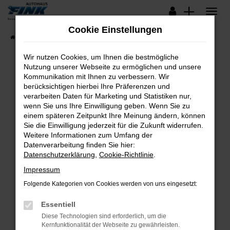
Zum
Hauptinhalt
Cookie Einstellungen
springen
Startseite
Fahrzeugangebote
Lagerfahrzeuge
Wir nutzen Cookies, um Ihnen die bestmögliche
Nutzung unserer Webseite zu ermöglichen und unsere
Kommunikation mit Ihnen zu verbessern. Wir
Fehler: Network Error
berücksichtigen hierbei Ihre Präferenzen und
verarbeiten Daten für Marketing und Statistiken nur,
Beim Laden ist ein Fehler aufgetreten.
wenn Sie uns Ihre Einwilligung geben. Wenn Sie zu
Hier sind ein paar Tipps, die dir helfen können:
einem späteren Zeitpunkt Ihre Meinung ändern, können
Sie die Einwilligung jederzeit für die Zukunft widerrufen.
Überprüfe deine Firewall und deine
Weitere Informationen zum Umfang der
Internetverbindung.
Datenverarbeitung finden Sie hier:
Datenschutzerklärung
,
Cookie-Richtlinie
.
Laden andere Webseiten, zum Beispiel deine
Suchmaschine?
Impressum
Prüfe deine Browsererweiterungen.
Folgende Kategorien von Cookies werden von uns eingesetzt:
Manche Erweiterungen, wie Werbeblocker,
Essentiell
können das Laden bestimmter Seiten
verhindern. Funktioniert die Seite in einem
Diese Technologien sind erforderlich, um die
Kernfunktionalität der Webseite zu gewährleisten.
anderen Browser oder in einem privaten