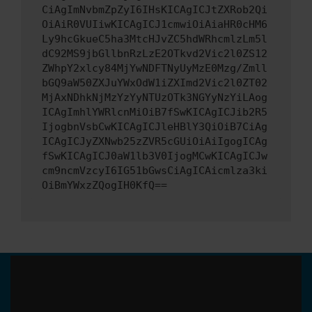
CiAgImNvbmZpZyI6IHsKICAgICJtZXRob2Qi
OiAiR0VUIiwKICAgICJ1cmwiOiAiaHR0cHM6
Ly9hcGkueC5ha3MtcHJvZC5hdWRhcmlzLm5l
dC92MS9jbGllbnRzLzE2OTkvd2Vic2l0ZS12
ZWhpY2xlcy84MjYwNDFTNyUyMzE0Mzg/Zmll
bGQ9aW50ZXJuYWxOdW1iZXImd2Vic2l0ZT02
MjAxNDhkNjMzYzYyNTUzOTk3NGYyNzYiLAog
ICAgImhlYWRlcnMiOiB7fSwKICAgICJib2R5
IjogbnVsbCwKICAgICJleHBlY3QiOiB7CiAg
ICAgICJyZXNwb25zZVR5cGUiOiAiIgogICAg
fSwKICAgICJ0aW1lb3V0IjogMCwKICAgICJw
cm9ncmVzcyI6IG51bGwsCiAgICAicmlza3ki
OiBmYWxzZQogIH0KfQ==