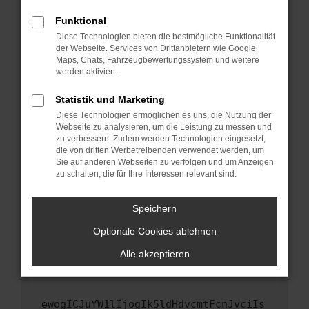
Fenster?
Funktional
Starte dein Gerät neu.
Diese Technologien bieten die bestmögliche Funktionalität
Das kann manchmal helfen, vorübergehende
der Webseite. Services von Drittanbietern wie Google
Maps, Chats, Fahrzeugbewertungssystem und weitere
Probleme zu beheben.
werden aktiviert.
Stelle sicher, dass dein Browser und dein
Betriebssystem auf dem neuesten Stand
Statistik und Marketing
sind.
Diese Technologien ermöglichen es uns, die Nutzung der
Webseite zu analysieren, um die Leistung zu messen und
Veraltete Software birgt nicht nur ein
zu verbessern. Zudem werden Technologien eingesetzt,
Sicherheitsrisiko, sondern kann auch dazu
die von dritten Werbetreibenden verwendet werden, um
führen, dass bestimmte Funktionen nicht mehr
Sie auf anderen Webseiten zu verfolgen und um Anzeigen
unterstützt werden.
zu schalten, die für Ihre Interessen relevant sind.
Wende dich an den Webseitenbetreiber.
Speichern
Wenn du alle oben genannten Schritte versucht
hast, kontaktiere uns bitte. Wir werden
Optionale Cookies ablehnen
versuchen, das Problem zu beheben. Du kannst
Alle akzeptieren
uns diesen Text schicken, um uns bei der
Fehlersuche zu unterstützen:
ewogICJuYW1lIjogIk5ldHdvcmtFcnJvciIs