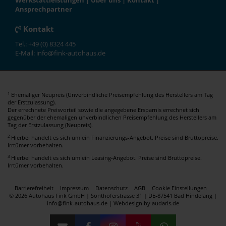
Werkstattleistungen
|
Über uns
|
Kontakt
|
Ansprechpartner
Kontakt
Tel.: +49 (0) 8324 445
E-Mail: info@fink-autohaus.de
Ehemaliger Neupreis (Unverbindliche Preisempfehlung des Herstellers am Tag
1
der Erstzulassung).
Der errechnete Preisvorteil sowie die angegebene Ersparnis errechnet sich
gegenüber der ehemaligen unverbindlichen Preisempfehlung des Herstellers am
Tag der Erstzulassung (Neupreis).
2
Hierbei handelt es sich um ein Finanzierungs-Angebot. Preise sind Bruttopreise.
Irrtümer vorbehalten.
3
Hierbei handelt es sich um ein Leasing-Angebot. Preise sind Bruttopreise.
Irrtümer vorbehalten.
Barrierefreiheit
Impressum
Datenschutz
AGB
Cookie Einstellungen
© 2026 Autohaus Fink GmbH | Sonthoferstrasse 31 | DE-87541 Bad Hindelang |
info@fink-autohaus.de |
Webdesign by audaris.de