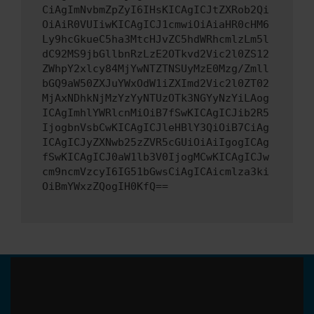
CiAgImNvbmZpZyI6IHsKICAgICJtZXRob2Qi
OiAiR0VUIiwKICAgICJ1cmwiOiAiaHR0cHM6
Ly9hcGkueC5ha3MtcHJvZC5hdWRhcmlzLm5l
dC92MS9jbGllbnRzLzE2OTkvd2Vic2l0ZS12
ZWhpY2xlcy84MjYwNTZTNSUyMzE0Mzg/Zmll
bGQ9aW50ZXJuYWxOdW1iZXImd2Vic2l0ZT02
MjAxNDhkNjMzYzYyNTUzOTk3NGYyNzYiLAog
ICAgImhlYWRlcnMiOiB7fSwKICAgICJib2R5
IjogbnVsbCwKICAgICJleHBlY3QiOiB7CiAg
ICAgICJyZXNwb25zZVR5cGUiOiAiIgogICAg
fSwKICAgICJ0aW1lb3V0IjogMCwKICAgICJw
cm9ncmVzcyI6IG51bGwsCiAgICAicmlza3ki
OiBmYWxzZQogIH0KfQ==