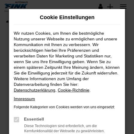
Zum
Hauptinhalt
Cookie Einstellungen
springen
Startseite
Fahrzeugangebote
Lagerfahrzeuge
Wir nutzen Cookies, um Ihnen die bestmögliche
Nutzung unserer Webseite zu ermöglichen und unsere
Kommunikation mit Ihnen zu verbessern. Wir
Fehler: Network Error
berücksichtigen hierbei Ihre Präferenzen und
verarbeiten Daten für Marketing und Statistiken nur,
Beim Laden ist ein Fehler aufgetreten.
wenn Sie uns Ihre Einwilligung geben. Wenn Sie zu
Hier sind ein paar Tipps, die dir helfen können:
einem späteren Zeitpunkt Ihre Meinung ändern, können
Sie die Einwilligung jederzeit für die Zukunft widerrufen.
Überprüfe deine Firewall und deine
Weitere Informationen zum Umfang der
Internetverbindung.
Datenverarbeitung finden Sie hier:
Datenschutzerklärung
,
Cookie-Richtlinie
.
Laden andere Webseiten, zum Beispiel deine
Suchmaschine?
Impressum
Prüfe deine Browsererweiterungen.
Folgende Kategorien von Cookies werden von uns eingesetzt:
Manche Erweiterungen, wie Werbeblocker,
Essentiell
können das Laden bestimmter Seiten
verhindern. Funktioniert die Seite in einem
Diese Technologien sind erforderlich, um die
Kernfunktionalität der Webseite zu gewährleisten.
anderen Browser oder in einem privaten