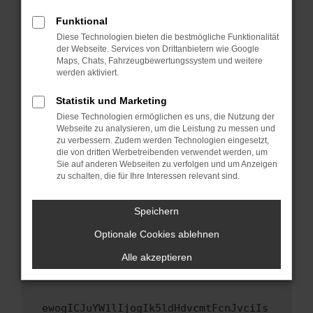
Fenster?
Funktional
Starte dein Gerät neu.
Diese Technologien bieten die bestmögliche Funktionalität
Das kann manchmal helfen, vorübergehende
der Webseite. Services von Drittanbietern wie Google
Maps, Chats, Fahrzeugbewertungssystem und weitere
Probleme zu beheben.
werden aktiviert.
Stelle sicher, dass dein Browser und dein
Betriebssystem auf dem neuesten Stand
Statistik und Marketing
sind.
Diese Technologien ermöglichen es uns, die Nutzung der
Webseite zu analysieren, um die Leistung zu messen und
Veraltete Software birgt nicht nur ein
zu verbessern. Zudem werden Technologien eingesetzt,
Sicherheitsrisiko, sondern kann auch dazu
die von dritten Werbetreibenden verwendet werden, um
führen, dass bestimmte Funktionen nicht mehr
Sie auf anderen Webseiten zu verfolgen und um Anzeigen
unterstützt werden.
zu schalten, die für Ihre Interessen relevant sind.
Wende dich an den Webseitenbetreiber.
Speichern
Wenn du alle oben genannten Schritte versucht
hast, kontaktiere uns bitte. Wir werden
Optionale Cookies ablehnen
versuchen, das Problem zu beheben. Du kannst
Alle akzeptieren
uns diesen Text schicken, um uns bei der
Fehlersuche zu unterstützen:
ewogICJuYW1lIjogIk5ldHdvcmtFcnJvciIs