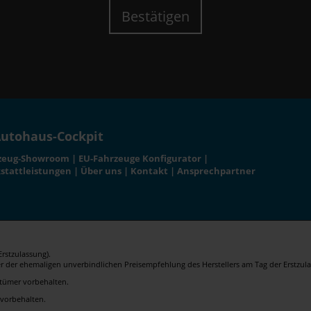
Bestätigen
utohaus-Cockpit
zeug-Showroom
|
EU-Fahrzeuge Konfigurator
|
stattleistungen
|
Über uns
|
Kontakt
|
Ansprechpartner
rstzulassung).
er der ehemaligen unverbindlichen Preisempfehlung des Herstellers am Tag der Erstzula
rrtümer vorbehalten.
 vorbehalten.