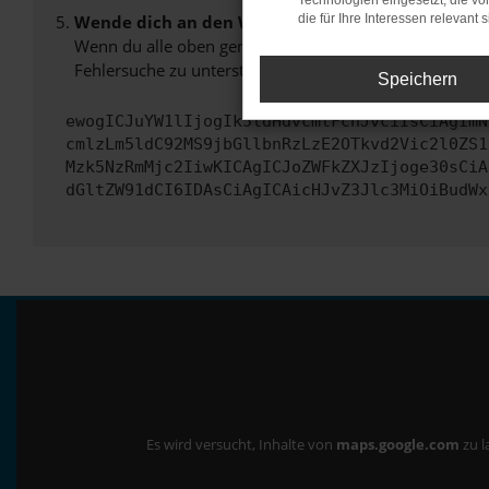
Technologien eingesetzt, die v
Wende dich an den Webseitenbetreiber.
die für Ihre Interessen relevant s
Wenn du alle oben genannten Schritte versucht hast, k
Fehlersuche zu unterstützen:
Speichern
ewogICJuYW1lIjogIk5ldHdvcmtFcnJvciIsCiAgImN
cmlzLm5ldC92MS9jbGllbnRzLzE2OTkvd2Vic2l0ZS1
Mzk5NzRmMjc2IiwKICAgICJoZWFkZXJzIjoge30sCiA
dGltZW91dCI6IDAsCiAgICAicHJvZ3Jlc3MiOiBudWx
Es wird versucht, Inhalte von
maps.google.com
zu l