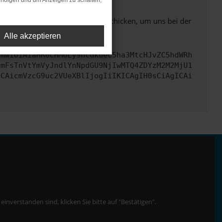
rfolgen und um Anzeigen zu schalten,
ben. Du kannst uns diesen Text schicken, um uns bei der
Alle akzeptieren
cmwiOiAiaHR0cHM6Ly9hcGkueC5ha3MtcHJvZC5hdWRh
bmFsTnVtYmVyJndlYnNpdGU9NjIwMTQ4ZDYzM2M2MjU1
ICAicmVzcG9uc2VUeXBlIjogIiIKICAgIH0sCiAgICAi
nverstanden sind, klicken Sie bitte auf "Bestätigen".