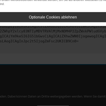
on dritten Werbetreibenden verwendet werden, um Sie auf anderen Webseiten zu ve
ind.
ontaktiere uns bitte. Wir werden versuchen, das Problem zu behe
Optionale Cookies ablehnen
vbmZpZyI6IHsKICAgICJtZXRob2QiOiAiR0VUIiwKICAgICJ1
2ZWhpY2xlcy83NTIyMDVTRVAlMjMxNDM4P2ZpZWxkPWludGVy
gICAiYm9keSI6IG51bGwsCiAgICAiZXhwZWN0IjogewogICAg
sLAogICAgInJpc2t5IjogZmFsc2UKICB9Cn0=
aden. Dabei können Daten an Dritte weitergegeben werden. Wenn Sie damit ei