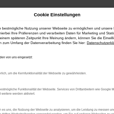
Cookie Einstellungen
ie bestmögliche Nutzung unserer Webseite zu ermöglichen und unsere
hierbei Ihre Präferenzen und verarbeiten Daten für Marketing und Stati
einem späteren Zeitpunkt Ihre Meinung ändern, können Sie die Einwillig
en zum Umfang der Datenverarbeitung finden Sie hier:
Datenschutzerkl
en von uns eingesetzt:
indung.
hine?
rlich, um die Kernfunktionalität der Webseite zu gewährleisten.
aden bestimmter Seiten verhindern. Funktioniert die Seite in e
estmögliche Funktionalität der Webseite. Services von Drittanbietern wie Google 
eitere werden aktiviert.
 zu beheben.
bssystem auf dem neuesten Stand sind.
 es uns, die Nutzung der Webseite zu analysieren, um die Leistung zu messen u
ko, sondern kann auch dazu führen, dass bestimmte Funktionen nic