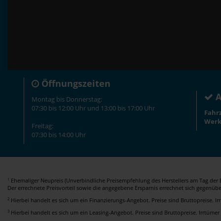
Öffnungszeiten
A
Montag bis Donnerstag:
07:30 bis 12:00 Uhr und 13:00 bis 17:00 Uhr
Fahr
Werk
Freitag:
07:30 bis 14:00 Uhr
Ehemaliger Neupreis (Unverbindliche Preisempfehlung des Herstellers am Tag der E
1
Der errechnete Preisvorteil sowie die angegebene Ersparnis errechnet sich gegenüb
2
Hierbei handelt es sich um ein Finanzierungs-Angebot. Preise sind Bruttopreise. I
3
Hierbei handelt es sich um ein Leasing-Angebot. Preise sind Bruttopreise. Irrtümer