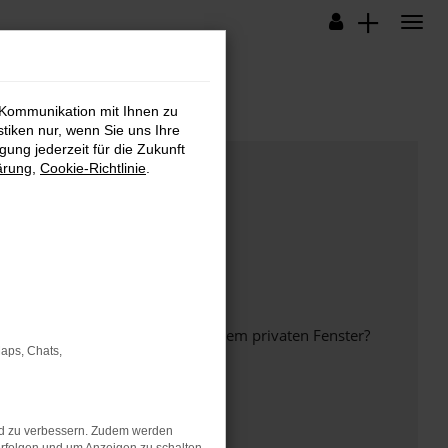
 Kommunikation mit Ihnen zu
stiken nur, wenn Sie uns Ihre
ung jederzeit für die Zukunft
ärung
,
Cookie-Richtlinie
.
inem anderen Browser oder in einem privaten Fenster?
Maps, Chats,
nd zu verbessern. Zudem werden
ht mehr unterstützt werden.