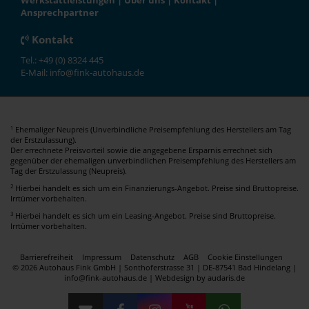
Werkstattleistungen
|
Über uns
|
Kontakt
|
Ansprechpartner
Kontakt
Tel.: +49 (0) 8324 445
E-Mail: info@fink-autohaus.de
Ehemaliger Neupreis (Unverbindliche Preisempfehlung des Herstellers am Tag
1
der Erstzulassung).
Der errechnete Preisvorteil sowie die angegebene Ersparnis errechnet sich
gegenüber der ehemaligen unverbindlichen Preisempfehlung des Herstellers am
Tag der Erstzulassung (Neupreis).
2
Hierbei handelt es sich um ein Finanzierungs-Angebot. Preise sind Bruttopreise.
Irrtümer vorbehalten.
3
Hierbei handelt es sich um ein Leasing-Angebot. Preise sind Bruttopreise.
Irrtümer vorbehalten.
Barrierefreiheit
Impressum
Datenschutz
AGB
Cookie Einstellungen
© 2026 Autohaus Fink GmbH | Sonthoferstrasse 31 | DE-87541 Bad Hindelang |
info@fink-autohaus.de |
Webdesign by audaris.de