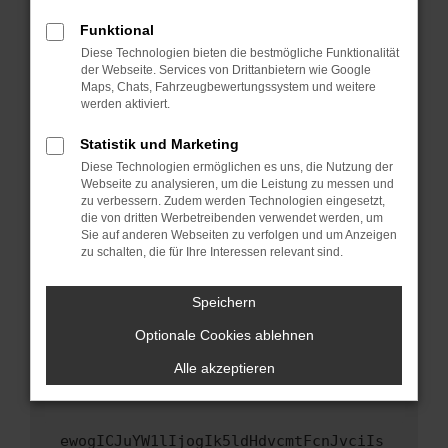
Fenster?
Funktional
Starte dein Gerät neu.
Diese Technologien bieten die bestmögliche Funktionalität
Das kann manchmal helfen, vorübergehende
der Webseite. Services von Drittanbietern wie Google
Maps, Chats, Fahrzeugbewertungssystem und weitere
Probleme zu beheben.
werden aktiviert.
Stelle sicher, dass dein Browser und dein
Betriebssystem auf dem neuesten Stand
Statistik und Marketing
sind.
Diese Technologien ermöglichen es uns, die Nutzung der
Webseite zu analysieren, um die Leistung zu messen und
Veraltete Software birgt nicht nur ein
zu verbessern. Zudem werden Technologien eingesetzt,
Sicherheitsrisiko, sondern kann auch dazu
die von dritten Werbetreibenden verwendet werden, um
führen, dass bestimmte Funktionen nicht mehr
Sie auf anderen Webseiten zu verfolgen und um Anzeigen
unterstützt werden.
zu schalten, die für Ihre Interessen relevant sind.
Wende dich an den Webseitenbetreiber.
Speichern
Wenn du alle oben genannten Schritte versucht
hast, kontaktiere uns bitte. Wir werden
Optionale Cookies ablehnen
versuchen, das Problem zu beheben. Du kannst
Alle akzeptieren
uns diesen Text schicken, um uns bei der
Fehlersuche zu unterstützen:
ewogICJuYW1lIjogIk5ldHdvcmtFcnJvciIs