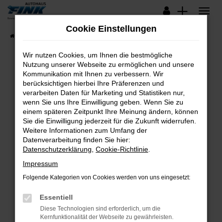
Zum
Hauptinhalt
Cookie Einstellungen
springen
Startseite
Fahrzeugangebote
Lagerfahrzeuge
Wir nutzen Cookies, um Ihnen die bestmögliche
Nutzung unserer Webseite zu ermöglichen und unsere
Kommunikation mit Ihnen zu verbessern. Wir
Fehler: Network Error
berücksichtigen hierbei Ihre Präferenzen und
verarbeiten Daten für Marketing und Statistiken nur,
Beim Laden ist ein Fehler aufgetreten.
wenn Sie uns Ihre Einwilligung geben. Wenn Sie zu
Hier sind ein paar Tipps, die dir helfen können:
einem späteren Zeitpunkt Ihre Meinung ändern, können
Sie die Einwilligung jederzeit für die Zukunft widerrufen.
Überprüfe deine Firewall und deine
Weitere Informationen zum Umfang der
Internetverbindung.
Datenverarbeitung finden Sie hier:
Datenschutzerklärung
,
Cookie-Richtlinie
.
Laden andere Webseiten, zum Beispiel deine
Suchmaschine?
Impressum
Prüfe deine Browsererweiterungen.
Folgende Kategorien von Cookies werden von uns eingesetzt:
Manche Erweiterungen, wie Werbeblocker,
Essentiell
können das Laden bestimmter Seiten
verhindern. Funktioniert die Seite in einem
Diese Technologien sind erforderlich, um die
Kernfunktionalität der Webseite zu gewährleisten.
anderen Browser oder in einem privaten