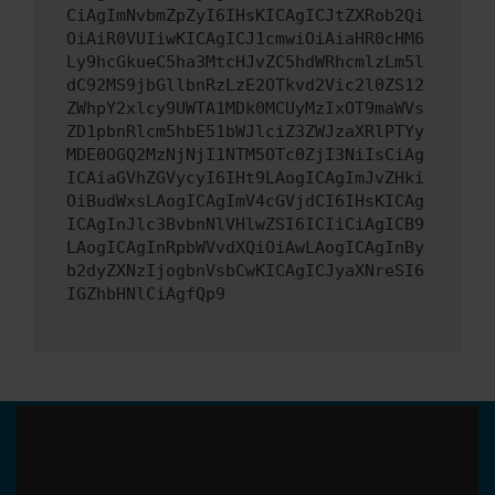
CiAgImNvbmZpZyI6IHsKICAgICJtZXRob2Qi
OiAiR0VUIiwKICAgICJ1cmwiOiAiaHR0cHM6
Ly9hcGkueC5ha3MtcHJvZC5hdWRhcmlzLm5l
dC92MS9jbGllbnRzLzE2OTkvd2Vic2l0ZS12
ZWhpY2xlcy9UWTA1MDk0MCUyMzIxOT9maWVs
ZD1pbnRlcm5hbE51bWJlciZ3ZWJzaXRlPTYy
MDE0OGQ2MzNjNjI1NTM5OTc0ZjI3NiIsCiAg
ICAiaGVhZGVycyI6IHt9LAogICAgImJvZHki
OiBudWxsLAogICAgImV4cGVjdCI6IHsKICAg
ICAgInJlc3BvbnNlVHlwZSI6ICIiCiAgICB9
LAogICAgInRpbWVvdXQiOiAwLAogICAgInBy
b2dyZXNzIjogbnVsbCwKICAgICJyaXNreSI6
IGZhbHNlCiAgfQp9