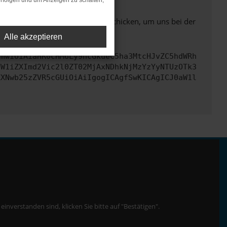
rfolgen und um Anzeigen zu schalten,
ben. Du kannst uns diesen Text schicken, um uns bei der
Alle akzeptieren
cmwiOiAiaHR0cHM6Ly9hcGkueC5ha3MtcHJvZC5hdWRh
dW1iZXImd2Vic2l0ZT02MjAxNDhkNjMzYzYyNTUzOTk3
ZXNwb25zZVR5cGUiOiAiIgogICAgfSwKICAgICJ0aW1l
nverstanden sind, klicken Sie bitte auf "Bestätigen".