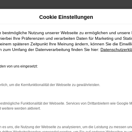
Cookie Einstellungen
ie bestmögliche Nutzung unserer Webseite zu ermöglichen und unsere
hierbei Ihre Präferenzen und verarbeiten Daten für Marketing und Stati
einem späteren Zeitpunkt Ihre Meinung ändern, können Sie die Einwillig
en zum Umfang der Datenverarbeitung finden Sie hier:
Datenschutzerkl
en von uns eingesetzt:
indung.
hine?
rlich, um die Kernfunktionalität der Webseite zu gewährleisten.
aden bestimmter Seiten verhindern. Funktioniert die Seite in e
estmögliche Funktionalität der Webseite. Services von Drittanbietern wie Google 
eitere werden aktiviert.
 zu beheben.
bssystem auf dem neuesten Stand sind.
 es uns, die Nutzung der Webseite zu analysieren, um die Leistung zu messen u
ko, sondern kann auch dazu führen, dass bestimmte Funktionen nic