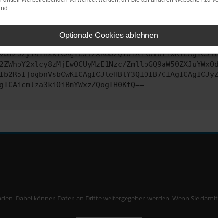
on dritten Werbetreibenden verwendet werden, um Sie auf anderen Webseiten zu ve
ind.
ontaktiere uns bitte. Wir werden versuchen, das Problem zu behe
Optionale Cookies ablehnen
vbmZpZyI6IHsKICAgICJtZXRob2QiOiAiR0VUIiwKICAgICJ1
2ZWhpY2xlcy8zMjEwOCUyMzE1Nzc/ZmllbGQ9aW50ZXJuYWxO
ib2R5IjogbnVsbCwKICAgICJleHBlY3QiOiB7CiAgICAgICJy
gICAicmlza3kiOiBmYWxzZQogIH0KfQ==
aden. Dabei können Daten an Dritte weitergegeben werden. Wenn Sie damit ei