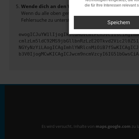
Technologien eingesetzt, die v
Wende dich an den Webseitenbetreiber.
die für Ihre Interessen relevant s
Wenn du alle oben genannten Schritte versucht hast, k
Fehlersuche zu unterstützen:
Speichern
ewogICJuYW1lIjogIk5ldHdvcmtFcnJvciIsCiAgImN
cmlzLm5ldC92MS9jbGllbnRzLzE2OTkvd2Vic2l0ZS1
NGYyNzYiLAogICAgImhlYWRlcnMiOiB7fSwKICAgICJ
b3V0IjogMCwKICAgICJwcm9ncmVzcyI6IG51bGwsCiA
Es wird versucht, Inhalte von
maps.google.com
zu l