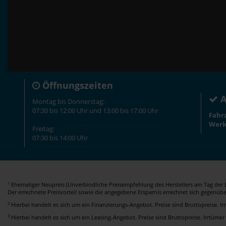
Öffnungszeiten
A
Montag bis Donnerstag:
07:30 bis 12:00 Uhr und 13:00 bis 17:00 Uhr
Fahr
Werk
Freitag:
07:30 bis 14:00 Uhr
Ehemaliger Neupreis (Unverbindliche Preisempfehlung des Herstellers am Tag der E
1
Der errechnete Preisvorteil sowie die angegebene Ersparnis errechnet sich gegenüb
2
Hierbei handelt es sich um ein Finanzierungs-Angebot. Preise sind Bruttopreise. I
3
Hierbei handelt es sich um ein Leasing-Angebot. Preise sind Bruttopreise. Irrtümer