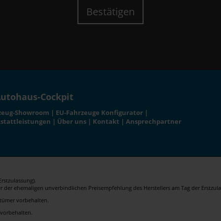
Bestätigen
utohaus-Cockpit
zeug-Showroom
|
EU-Fahrzeuge Konfigurator
|
stattleistungen
|
Über uns
|
Kontakt
|
Ansprechpartner
rstzulassung).
er der ehemaligen unverbindlichen Preisempfehlung des Herstellers am Tag der Erstzula
rrtümer vorbehalten.
 vorbehalten.