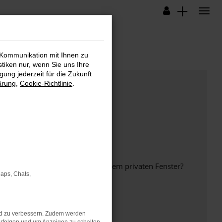
 Kommunikation mit Ihnen zu
stiken nur, wenn Sie uns Ihre
ung jederzeit für die Zukunft
ärung
,
Cookie-Richtlinie
.
inem anderen Browser oder in einem privaten Fenster?
Maps, Chats,
nd zu verbessern. Zudem werden
ht mehr unterstützt werden.