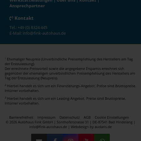
Werkstattleistungen
|
Über uns
|
Kontakt
|
Ansprechpartner
Kontakt
Tel.: +49 (0) 8324 445
E-Mail: info@fink-autohaus.de
Ehemaliger Neupreis (Unverbindliche Preisempfehlung des Herstellers am Tag
1
der Erstzulassung).
Der errechnete Preisvorteil sowie die angegebene Ersparnis errechnet sich
gegenüber der ehemaligen unverbindlichen Preisempfehlung des Herstellers am
Tag der Erstzulassung (Neupreis).
2
Hierbei handelt es sich um ein Finanzierungs-Angebot. Preise sind Bruttopreise.
Irrtümer vorbehalten.
3
Hierbei handelt es sich um ein Leasing-Angebot. Preise sind Bruttopreise.
Irrtümer vorbehalten.
Barrierefreiheit
Impressum
Datenschutz
AGB
Cookie Einstellungen
© 2026 Autohaus Fink GmbH | Sonthoferstrasse 31 | DE-87541 Bad Hindelang |
info@fink-autohaus.de |
Webdesign by audaris.de