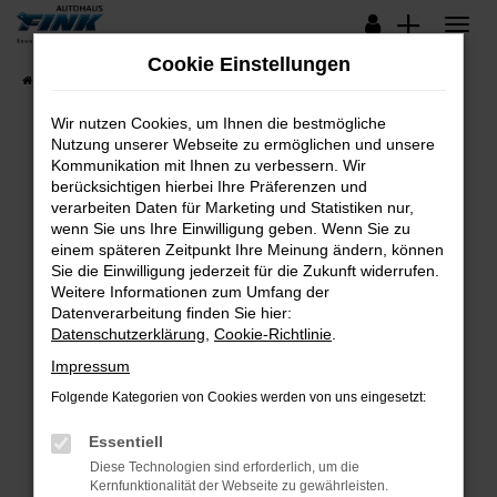
Zum
Hauptinhalt
Cookie Einstellungen
springen
Startseite
Fahrzeugangebote
Lagerfahrzeuge
Wir nutzen Cookies, um Ihnen die bestmögliche
Nutzung unserer Webseite zu ermöglichen und unsere
Kommunikation mit Ihnen zu verbessern. Wir
Fehler: Network Error
berücksichtigen hierbei Ihre Präferenzen und
verarbeiten Daten für Marketing und Statistiken nur,
Beim Laden ist ein Fehler aufgetreten.
wenn Sie uns Ihre Einwilligung geben. Wenn Sie zu
Hier sind ein paar Tipps, die dir helfen können:
einem späteren Zeitpunkt Ihre Meinung ändern, können
Sie die Einwilligung jederzeit für die Zukunft widerrufen.
Überprüfe deine Firewall und deine
Weitere Informationen zum Umfang der
Internetverbindung.
Datenverarbeitung finden Sie hier:
Datenschutzerklärung
,
Cookie-Richtlinie
.
Laden andere Webseiten, zum Beispiel deine
Suchmaschine?
Impressum
Prüfe deine Browsererweiterungen.
Folgende Kategorien von Cookies werden von uns eingesetzt:
Manche Erweiterungen, wie Werbeblocker,
Essentiell
können das Laden bestimmter Seiten
verhindern. Funktioniert die Seite in einem
Diese Technologien sind erforderlich, um die
Kernfunktionalität der Webseite zu gewährleisten.
anderen Browser oder in einem privaten