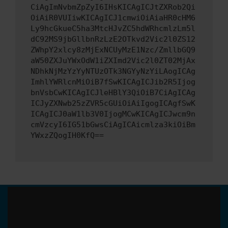
CiAgImNvbmZpZyI6IHsKICAgICJtZXRob2Qi
OiAiR0VUIiwKICAgICJ1cmwiOiAiaHR0cHM6
Ly9hcGkueC5ha3MtcHJvZC5hdWRhcmlzLm5l
dC92MS9jbGllbnRzLzE2OTkvd2Vic2l0ZS12
ZWhpY2xlcy8zMjExNCUyMzE1Nzc/ZmllbGQ9
aW50ZXJuYWxOdW1iZXImd2Vic2l0ZT02MjAx
NDhkNjMzYzYyNTUzOTk3NGYyNzYiLAogICAg
ImhlYWRlcnMiOiB7fSwKICAgICJib2R5Ijog
bnVsbCwKICAgICJleHBlY3QiOiB7CiAgICAg
ICJyZXNwb25zZVR5cGUiOiAiIgogICAgfSwK
ICAgICJ0aW1lb3V0IjogMCwKICAgICJwcm9n
cmVzcyI6IG51bGwsCiAgICAicmlza3kiOiBm
YWxzZQogIH0KfQ==