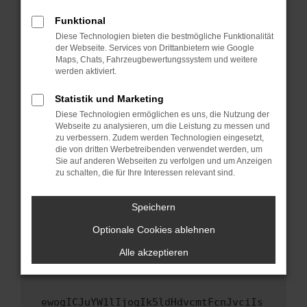
Fenster?
Funktional
Starte dein Gerät neu.
Diese Technologien bieten die bestmögliche Funktionalität
Das kann manchmal helfen, vorübergehende
der Webseite. Services von Drittanbietern wie Google
Maps, Chats, Fahrzeugbewertungssystem und weitere
Probleme zu beheben.
werden aktiviert.
Stelle sicher, dass dein Browser und dein
Betriebssystem auf dem neuesten Stand
Statistik und Marketing
sind.
Diese Technologien ermöglichen es uns, die Nutzung der
Webseite zu analysieren, um die Leistung zu messen und
Veraltete Software birgt nicht nur ein
zu verbessern. Zudem werden Technologien eingesetzt,
Sicherheitsrisiko, sondern kann auch dazu
die von dritten Werbetreibenden verwendet werden, um
führen, dass bestimmte Funktionen nicht mehr
Sie auf anderen Webseiten zu verfolgen und um Anzeigen
unterstützt werden.
zu schalten, die für Ihre Interessen relevant sind.
Wende dich an den Webseitenbetreiber.
Speichern
Wenn du alle oben genannten Schritte versucht
hast, kontaktiere uns bitte. Wir werden
Optionale Cookies ablehnen
versuchen, das Problem zu beheben. Du kannst
Alle akzeptieren
uns diesen Text schicken, um uns bei der
Fehlersuche zu unterstützen:
ewogICJuYW1lIjogIk5ldHdvcmtFcnJvciIs