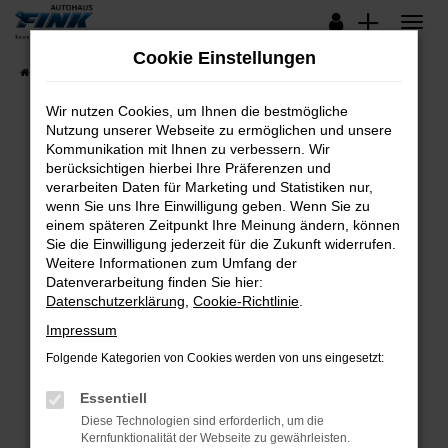
Zum
Hauptinhalt
Cookie Einstellungen
springen
Startseite
Fahrzeugangebote
Lagerfahrzeuge
Wir nutzen Cookies, um Ihnen die bestmögliche
Nutzung unserer Webseite zu ermöglichen und unsere
Kommunikation mit Ihnen zu verbessern. Wir
Fehler: Network Error
berücksichtigen hierbei Ihre Präferenzen und
verarbeiten Daten für Marketing und Statistiken nur,
Beim Laden ist ein Fehler aufgetreten.
wenn Sie uns Ihre Einwilligung geben. Wenn Sie zu
Hier sind ein paar Tipps, die dir helfen können:
einem späteren Zeitpunkt Ihre Meinung ändern, können
Sie die Einwilligung jederzeit für die Zukunft widerrufen.
Überprüfe deine Firewall und deine
Weitere Informationen zum Umfang der
Internetverbindung.
Datenverarbeitung finden Sie hier:
Datenschutzerklärung
,
Cookie-Richtlinie
.
Laden andere Webseiten, zum Beispiel deine
Suchmaschine?
Impressum
Prüfe deine Browsererweiterungen.
Folgende Kategorien von Cookies werden von uns eingesetzt:
Manche Erweiterungen, wie Werbeblocker,
Essentiell
können das Laden bestimmter Seiten
verhindern. Funktioniert die Seite in einem
Diese Technologien sind erforderlich, um die
Kernfunktionalität der Webseite zu gewährleisten.
anderen Browser oder in einem privaten