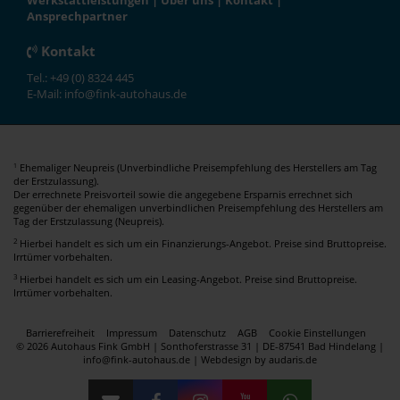
Werkstattleistungen
|
Über uns
|
Kontakt
|
Ansprechpartner
Kontakt
Tel.: +49 (0) 8324 445
E-Mail: info@fink-autohaus.de
Ehemaliger Neupreis (Unverbindliche Preisempfehlung des Herstellers am Tag
1
der Erstzulassung).
Der errechnete Preisvorteil sowie die angegebene Ersparnis errechnet sich
gegenüber der ehemaligen unverbindlichen Preisempfehlung des Herstellers am
Tag der Erstzulassung (Neupreis).
2
Hierbei handelt es sich um ein Finanzierungs-Angebot. Preise sind Bruttopreise.
Irrtümer vorbehalten.
3
Hierbei handelt es sich um ein Leasing-Angebot. Preise sind Bruttopreise.
Irrtümer vorbehalten.
Barrierefreiheit
Impressum
Datenschutz
AGB
Cookie Einstellungen
© 2026 Autohaus Fink GmbH | Sonthoferstrasse 31 | DE-87541 Bad Hindelang |
info@fink-autohaus.de |
Webdesign by audaris.de