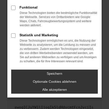
Fenster?
Funktional
Starte dein Gerät neu.
Diese Technologien bieten die bestmögliche Funktionalität
Das kann manchmal helfen, vorübergehende
der Webseite. Services von Drittanbietern wie Google
Maps, Chats, Fahrzeugbewertungssystem und weitere
Probleme zu beheben.
werden aktiviert.
Stelle sicher, dass dein Browser und dein
Betriebssystem auf dem neuesten Stand
Statistik und Marketing
sind.
Diese Technologien ermöglichen es uns, die Nutzung der
Webseite zu analysieren, um die Leistung zu messen und
Veraltete Software birgt nicht nur ein
zu verbessern. Zudem werden Technologien eingesetzt,
Sicherheitsrisiko, sondern kann auch dazu
die von dritten Werbetreibenden verwendet werden, um
führen, dass bestimmte Funktionen nicht mehr
Sie auf anderen Webseiten zu verfolgen und um Anzeigen
unterstützt werden.
zu schalten, die für Ihre Interessen relevant sind.
Wende dich an den Webseitenbetreiber.
Speichern
Wenn du alle oben genannten Schritte versucht
hast, kontaktiere uns bitte. Wir werden
Optionale Cookies ablehnen
versuchen, das Problem zu beheben. Du kannst
Alle akzeptieren
uns diesen Text schicken, um uns bei der
Fehlersuche zu unterstützen:
ewogICJuYW1lIjogIk5ldHdvcmtFcnJvciIs