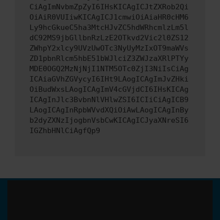
CiAgImNvbmZpZyI6IHsKICAgICJtZXRob2Qi
OiAiR0VUIiwKICAgICJ1cmwiOiAiaHR0cHM6
Ly9hcGkueC5ha3MtcHJvZC5hdWRhcmlzLm5l
dC92MS9jbGllbnRzLzE2OTkvd2Vic2l0ZS12
ZWhpY2xlcy9UVzUwOTc3NyUyMzIxOT9maWVs
ZD1pbnRlcm5hbE51bWJlciZ3ZWJzaXRlPTYy
MDE0OGQ2MzNjNjI1NTM5OTc0ZjI3NiIsCiAg
ICAiaGVhZGVycyI6IHt9LAogICAgImJvZHki
OiBudWxsLAogICAgImV4cGVjdCI6IHsKICAg
ICAgInJlc3BvbnNlVHlwZSI6ICIiCiAgICB9
LAogICAgInRpbWVvdXQiOiAwLAogICAgInBy
b2dyZXNzIjogbnVsbCwKICAgICJyaXNreSI6
IGZhbHNlCiAgfQp9